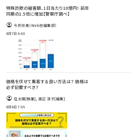
特殊詐欺の被害額、1日当たり10億円！ 前年
同期の1.5倍に増加【警察庁調べ】
今井扶美（Web担編集部）
8月7日 6:00
価格を伏せて集客する良い方法は？ 価格は
必ず記載すべき？
住太陽
[執筆]
,
渡辺 淳子
[編集]
8月6日 7:05