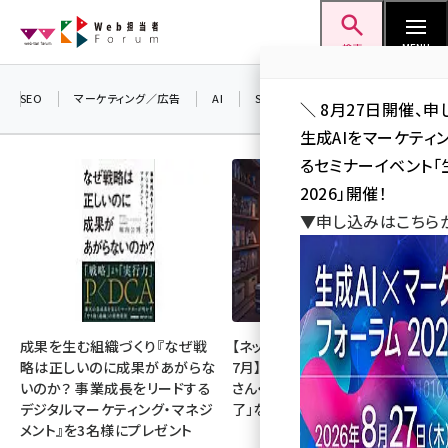
メ
Web担当者Forum
イ
検索
MENU
ン
コ
SEO
マーケティング／広告
AI
SNS
アクセス解析／データ分析
＼ 8月27日開催、申
ン
生成AIをマーケテ
テ
るセミナーイベント「生
ン
2026」開催！
ツ
▼申し込みはこちら
seo (3538)
に
ai (2820)
移
動
youtube (2444)
note (2322)
成果を生む組織づくり『なぜ戦
【ネットミーム振り返り・2026年
略は正しいのに成果があがらな
7月】「映画ちいかわ」「佐藤二朗
セミナー (2315)
いのか？ 事業成長をリードする
さん・橋本愛さん」「POPOPO終
デジタルマーケティング・マネジ
了」など
z世代 (1629)
メント』を3名様にプレゼント
meo (1281)