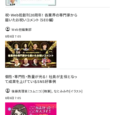
祝・Web担創刊20周年！ 各業界の専門家から
届いたお祝いコメント（SEO編）
Web担編集部
8月6日 7:05
個性・専門性・熱量が光る！ 社員が主役となっ
て成果を上げているSNS好事例
後藤真理恵（コムニコ）
[執筆]
,
なとみみわ
[イラスト]
8月6日 7:05