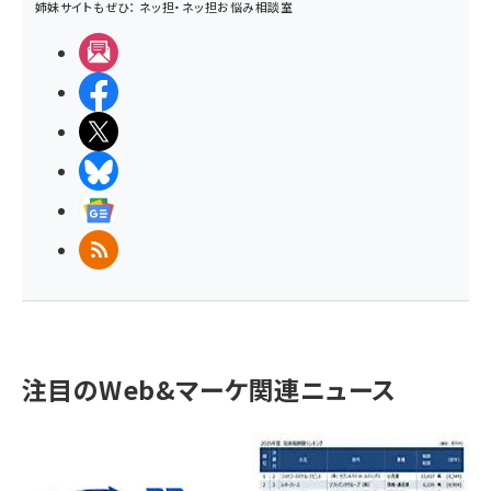
姉妹サイトもぜひ：
ネッ担
・
ネッ担お悩み相談室
メルマガ
Facebook
X(エックス)
BlueSky
Googleニュース
RSS
注目のWeb&マーケ関連ニュース