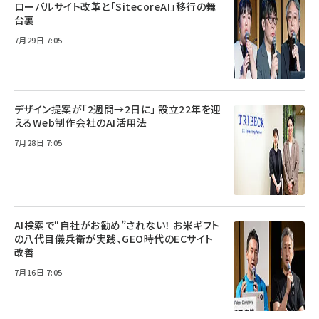
ローバルサイト改革と「SitecoreAI」移行の舞
台裏
7月29日 7:05
デザイン提案が「2週間→2日に」 設立22年を迎
えるWeb制作会社のAI活用法
7月28日 7:05
AI検索で“自社がお勧め”されない！ お米ギフト
の八代目儀兵衛が実践、GEO時代のECサイト
改善
7月16日 7:05