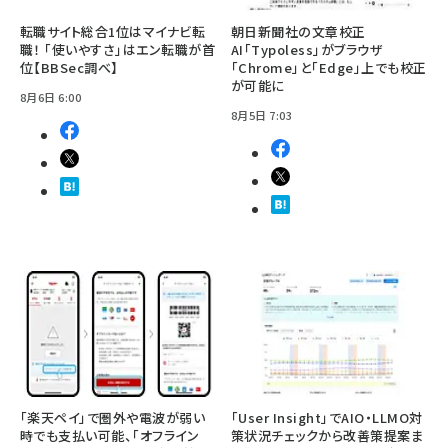
転職サイト総合1位はマイナビ転
朝日新聞社の文章校正
職！ 「使いやすさ」はエン転職が首
AI「Typoless」がブラウザ
位【BBSec調べ】
「Chrome」と「Edge」上でも校正
が可能に
8月6日 6:00
8月5日 7:03
「楽天ペイ」で圏外や電波が弱い
「User Insight」でAIO・LLMO対
時でも支払い可能、「オフライン
策状況チェックから改善策提案ま