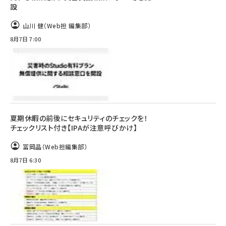
設
山川 健（Web担 編集部）
8月7日 7:00
夏期休暇の前後にセキュリティのチェックを！
チェックリスト付き【IPAが注意呼びかけ】
冨岡晶（Web担編集部）
8月7日 6:30