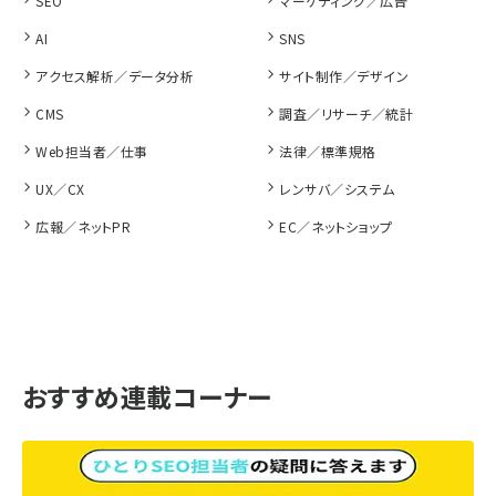
SEO
マーケティング／広告
AI
SNS
アクセス解析／データ分析
サイト制作／デザイン
CMS
調査／リサーチ／統計
Web担当者／仕事
法律／標準規格
UX／CX
レンサバ／システム
広報／ネットPR
EC／ネットショップ
おすすめ連載コーナー