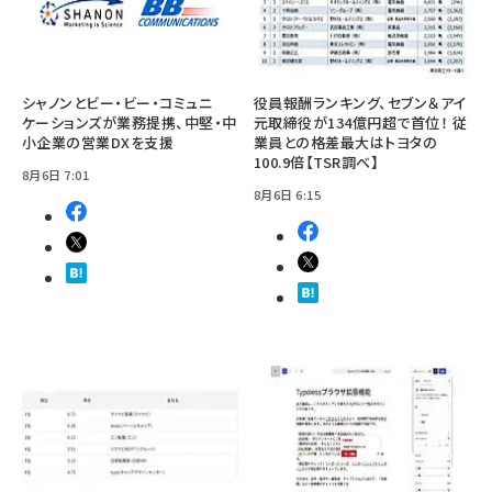
シャノンとビー・ビー・コミュニ
役員報酬ランキング、セブン＆アイ
ケーションズが業務提携、中堅・中
元取締役が134億円超で首位！ 従
小企業の営業DXを支援
業員との格差最大はトヨタの
100.9倍【TSR調べ】
8月6日 7:01
8月6日 6:15