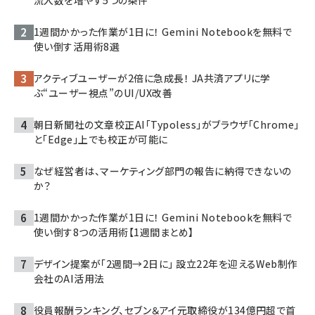
流入数を増やす5つの条件
1週間かかった作業が1日に！ Gemini Notebookを無料で
使い倒す活用術8選
アクティブユーザーが2倍に急成長！ JA共済アプリに学
ぶ“ユーザー視点”のUI/UX改善
朝日新聞社の文章校正AI「Typoless」がブラウザ「Chrome」
と「Edge」上でも校正が可能に
なぜ経営者は、マーケティング部門の報告に納得できないの
か？
1週間かかった作業が1日に！ Gemini Notebookを無料で
使い倒す8つの活用術【1週間まとめ】
デザイン提案が「2週間→2日に」 設立22年を迎えるWeb制作
会社のAI活用法
役員報酬ランキング、セブン＆アイ元取締役が134億円超で首