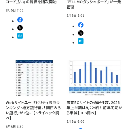
コード払い」の提供を順次開始
で「LLMOダッシュボード」が一元
管理
8月5日 7:02
8月5日 7:01
Webサイトユーザビリティ診断ラ
悪質ECサイトの通報件数、2026
ンキング・地方銀行編、「関西みら
年上半期は9,224件！ 前年同期か
い銀行」が1位に【トライベック調
ら半減【JC3調べ】
べ】
8月5日 6:00
8月5日 6:30