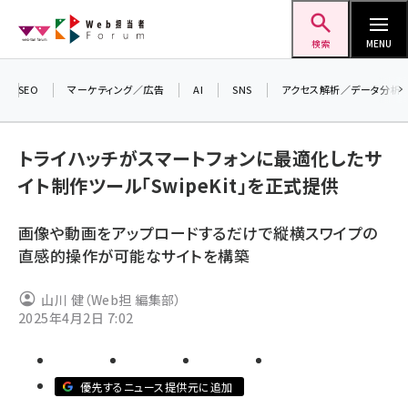
メ
Web担当者Forum
イ
検索
MENU
ン
コ
SEO
マーケティング／広告
AI
SNS
アクセス解析／データ分析
＼ 
ン
7月
テ
トライハッチがスマートフォンに最適化したサ
差し
ン
イト制作ツール「SwipeKit」を正式提供
▼ア
ツ
seo (3519)
に
画像や動画をアップロードするだけで縦横スワイプの
ai (2801)
移
直感的操作が可能なサイトを構築
動
youtube (2425)
山川 健（Web担 編集部）
note (2310)
2025年4月2日 7:02
セミナー (2301)
z世代 (1620)
優先するニュース提供元に追加
meo (1274)