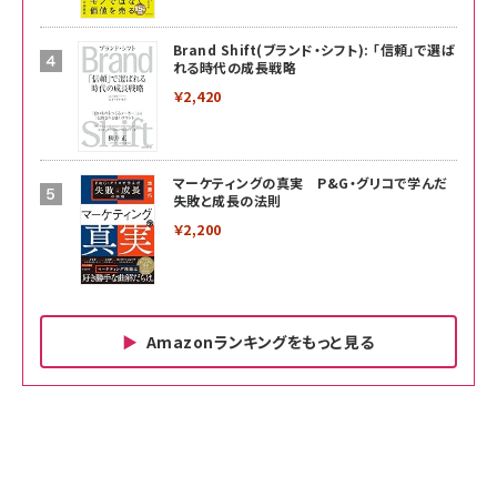
Brand Shift(ブランド・シフト): 「信頼」で選ば
れる時代の成長戦略
￥2,420
マーケティングの真実 P&G・グリコで学んだ
失敗と成長の法則
￥2,200
Amazonランキングをもっと見る
Amazon ビジネス・経済関連書籍 の売れ筋ランキン
Amazon 家電＆カメラ の売れ筋ランキング
Amazon パソコン・周辺機器 の売れ筋ランキング
グ
更新日時：2026/06/26 19:00
更新日時：2026/06/26 19:00
更新日時：2026/06/26 19:00
anan(アンアン)2026/07/01号 No.2501[魅せる
KIOXIA(キオクシア) 旧東芝メモリ microSD
KIOXIA(キオクシア) 旧東芝メモリ microSD