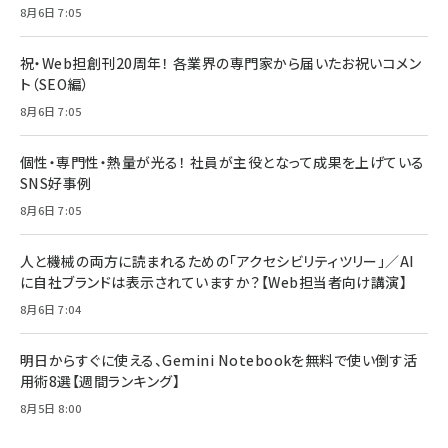
8月6日 7:05
祝・Web担創刊20周年！ 各業界の専門家から届いたお祝いコメン
ト（SEO編）
8月6日 7:05
個性・専門性・熱量が光る！ 社員が主役となって成果を上げている
SNS好事例
8月6日 7:05
人と機械の両方に読まれるための「アクセシビリティツリー」／AI
に自社ブランドは表示されていますか？【Web担当者向け講演】
8月6日 7:04
明日からすぐに使える、Gemini Notebookを無料で使い倒す活
用術8選【週間ランキング】
8月5日 8:00