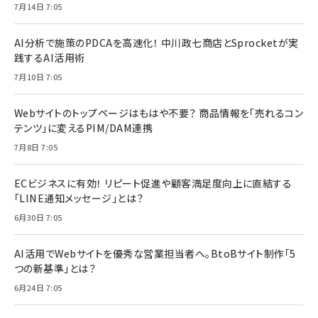
7月14日 7:05
AI分析で施策のPDCAを高速化！ 中川政七商店とSprocketが実
践するAI活用術
7月10日 7:05
Webサイトのトップページはもはや不要？ 商品情報を「売れるコン
テンツ」に変えるPIM/DAM連携
7月8日 7:05
ECビジネスに有効！ リピート促進や顧客満足度向上に直結する
「LINE通知メッセージ」とは？
6月30日 7:05
AI活用でWebサイトを優秀な営業担当者へ。BtoBサイト制作「5
つの新基準」とは？
6月24日 7:05