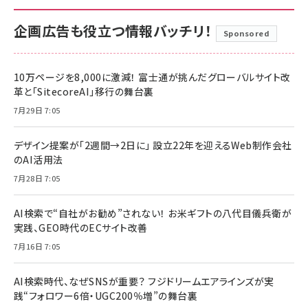
企画広告も役立つ情報バッチリ！
Sponsored
10万ページを8,000に激減！ 富士通が挑んだグローバルサイト改
革と「SitecoreAI」移行の舞台裏
7月29日 7:05
デザイン提案が「2週間→2日に」 設立22年を迎えるWeb制作会社
のAI活用法
7月28日 7:05
AI検索で“自社がお勧め”されない！ お米ギフトの八代目儀兵衛が
実践、GEO時代のECサイト改善
7月16日 7:05
AI検索時代、なぜSNSが重要？ フジドリームエアラインズが実
践“フォロワー6倍・UGC200％増”の舞台裏