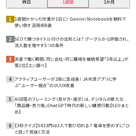
昨日
1週間
1か月
1週間かかった作業が1日に！ Gemini Notebookを無料で
使い倒す活用術8選
SEOで勝つタイトル付けの法則とは？ グーグルから評価され、
流入数を増やす5つの条件
派遣で働く期間、同じ会社・同じ職場を継続希望「3年以上」が
第1位【エン調べ】
アクティブユーザーが2倍に急成長！ JA共済アプリに学
ぶ“ユーザー視点”のUI/UX改善
AI回答のフレーミング（見せ方・提示）は、デジタルの新たな
「商品棚・売り場」――ChatGPT時代の新しい購買行動【SEOまと
め】
【3秒クイズ】5433円は3人で割り切れる？ 電卓を使わずに「ひ
と目」で見抜く方法