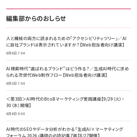
カラダ2026／宮舘涼太]
128GB UHS-I Class10 (最大読出速度
128GB UHS-I Class10 (最大読出速度
100MB/s) Nintendo Switch動作確認済 国内
100MB/s) Nintendo Switch動作確認済 国内
￥880
サポート正規品 メーカー保証5年 KLMEA128G
サポート正規品 メーカー保証5年 KLMEA128G
￥2,680
￥2,680
編集部からのおしらせ
anan(アンアン)2026/06/24号 No.2500増刊
スペシャルエディション[王道エンタメの矜持／
NIMASO ガラスフィルム iPhone 17 用 保護フィ
Amazon eギフトカード - Amazonロゴ - クラ
BTS]
ルム 強化ガラス 耐衝撃 高透過率 指紋防止 貼りや
シック
すい ガイド枠付き いPhone17 (6.3インチ) 対応
人と機械の両方に読まれるための「アクセシビリティツリー」／AI
￥1,100
￥5,000
2枚セット DSP25F1698
に自社ブランドは表示されていますか？【Web担当者向け講演】
￥1,599
8月6日 7:04
anan(アンアン)2026/07/08号 No.2502[2026
Anker PowerLine III Flow USB-C & USB-C
年後半、あなたの恋と運命／山田涼介]
【New】Amazon Fire TV Stick HD | 手軽にスト
ケーブル Anker絡まないケーブル 240W 結束バン
リーミングをはじめよう | ストリーミングメディアプ
ド付き USB PD対応 シリコン素材採用 iPhone
￥880
AI検索時代“選ばれるブランド”はどう作る？／生成AI時代に求め
レイヤー
17 / 16 / 15 / Galaxy iPad Pro MacBook
￥1,890
Pro/Air 各種対応 (1.8m ミッドナイトブラック)
られる次世代Web制作フロー【Web担当者向け講演】
￥6,980
ママ投資家が育休中に１億貯めた株式投資
8月5日 7:04
アサヒ飲料 モンスター エナジー 355ml×24本
￥1,870
Anker Soundcore P31i (Bluetooth 6.1) 【完
￥4,192
全ワイヤレスイヤホン/アクティブノイズキャンセリ
＜第3回＞AI時代のBtoBマーケティング実践講座【9/29（火）・
ング/マルチポイント接続 / 最大50時間再生 / PSE
30（水）開催】
組織の成果を最大化する ルールのデザイン
技術基準適合】ブラック
￥5,990
サッポロ 生ビール 黒ラベル 350ml 缶 24本 ビー
8月4日 9:00
￥1,980
ル ケース買い【6/30応募〆切! 黒ラベルビヤセラー
キャンペーン】
Anker PowerLine III Flow USB-C & USB-C
ケーブル Anker絡まないケーブル 240W 結束バン
￥4,857
AI時代のSEOやデータ分析がわかる「生成AI×マーケティング
ド付き USB PD対応 シリコン素材採用 iPhone
フォーラム 2026」講師の必読記事7選【8/27開催】