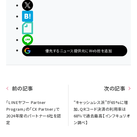
ポストする
>ブクマする
noteで書く
LINEで送る
優先するニュース提供元にWeb担を追加
前の記事
次の記事
「LINEヤフー Partner
“キャッシュレス派”が65%に増
Program」の「CX Partner」で
加、QRコード決済の利用率は
2024年度のパートナー6社を認
68％で過去最高【インフキュリオ
定
ン調べ】