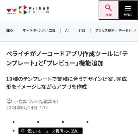
メ
Web担当者Forum
イ
検索
MENU
ン
コ
SEO
マーケティング／広告
AI
SNS
アクセス解析／データ分析
＼ 
ン
生成
テ
ペライチがノーコードアプリ作成ツールに「テ
るセ
ン
ンプレート」と「プレビュー」機能追加
202
ツ
seo (3528)
▼申
に
19種のテンプレートで業種に合うデザイン提案、完成
ai (2811)
移
形をイメージしながらアプリを作成
動
youtube (2439)
小島昇（Web担編集部）
note (2315)
2024年6月24日 7:02
セミナー (2308)
z世代 (1623)
優先するニュース提供元に追加
meo (1277)