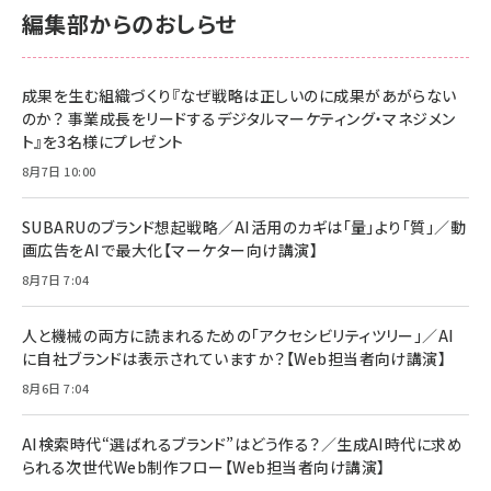
￥2,680
￥2,680
編集部からのおしらせ
anan(アンアン)2026/06/24号 No.2500増刊
スペシャルエディション[王道エンタメの矜持／
NIMASO ガラスフィルム iPhone 17 用 保護フィ
Amazon eギフトカード - Amazonロゴ - クラ
BTS]
ルム 強化ガラス 耐衝撃 高透過率 指紋防止 貼りや
シック
すい ガイド枠付き いPhone17 (6.3インチ) 対応
成果を生む組織づくり『なぜ戦略は正しいのに成果があがらない
￥1,100
￥5,000
2枚セット DSP25F1698
のか？ 事業成長をリードするデジタルマーケティング・マネジメン
￥1,599
ト』を3名様にプレゼント
anan(アンアン)2026/07/08号 No.2502[2026
Anker PowerLine III Flow USB-C & USB-C
年後半、あなたの恋と運命／山田涼介]
【New】Amazon Fire TV Stick HD | 手軽にスト
ケーブル Anker絡まないケーブル 240W 結束バン
8月7日 10:00
リーミングをはじめよう | ストリーミングメディアプ
ド付き USB PD対応 シリコン素材採用 iPhone
￥880
レイヤー
17 / 16 / 15 / Galaxy iPad Pro MacBook
￥1,890
Pro/Air 各種対応 (1.8m ミッドナイトブラック)
SUBARUのブランド想起戦略／AI活用のカギは「量」より「質」／動
￥6,980
画広告をAIで最大化【マーケター向け講演】
ママ投資家が育休中に１億貯めた株式投資
アサヒ飲料 モンスター エナジー 355ml×24本
￥1,870
8月7日 7:04
Anker Soundcore P31i (Bluetooth 6.1) 【完
￥4,192
全ワイヤレスイヤホン/アクティブノイズキャンセリ
ング/マルチポイント接続 / 最大50時間再生 / PSE
人と機械の両方に読まれるための「アクセシビリティツリー」／AI
組織の成果を最大化する ルールのデザイン
技術基準適合】ブラック
￥5,990
サッポロ 生ビール 黒ラベル 350ml 缶 24本 ビー
に自社ブランドは表示されていますか？【Web担当者向け講演】
￥1,980
ル ケース買い【6/30応募〆切! 黒ラベルビヤセラー
8月6日 7:04
キャンペーン】
Anker PowerLine III Flow USB-C & USB-C
ケーブル Anker絡まないケーブル 240W 結束バン
￥4,857
ド付き USB PD対応 シリコン素材採用 iPhone
AI検索時代“選ばれるブランド”はどう作る？／生成AI時代に求め
Amazonランキングをもっと見る
17 / 16 / 15 / Galaxy iPad Pro MacBook
￥1,890
られる次世代Web制作フロー【Web担当者向け講演】
Pro/Air 各種対応 (1.8m ミッドナイトブラック)