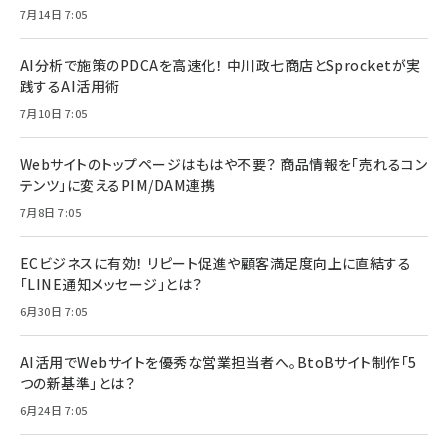
7月14日 7:05
AI分析で施策のPDCAを高速化！ 中川政七商店とSprocketが実
践するAI活用術
7月10日 7:05
Webサイトのトップページはもはや不要？ 商品情報を「売れるコン
テンツ」に変えるPIM/DAM連携
7月8日 7:05
ECビジネスに有効！ リピート促進や顧客満足度向上に直結する
「LINE通知メッセージ」とは？
6月30日 7:05
AI活用でWebサイトを優秀な営業担当者へ。BtoBサイト制作「5
つの新基準」とは？
6月24日 7:05