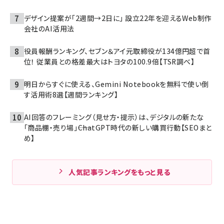
デザイン提案が「2週間→2日に」 設立22年を迎えるWeb制作
会社のAI活用法
役員報酬ランキング、セブン＆アイ元取締役が134億円超で首
位！ 従業員との格差最大はトヨタの100.9倍【TSR調べ】
明日からすぐに使える、Gemini Notebookを無料で使い倒
す活用術8選【週間ランキング】
AI回答のフレーミング（見せ方・提示）は、デジタルの新たな
「商品棚・売り場」――ChatGPT時代の新しい購買行動【SEOまと
め】
人気記事ランキングをもっと見る