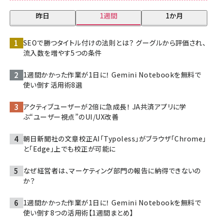
昨日
1週間
1か月
SEOで勝つタイトル付けの法則とは？ グーグルから評価され、
流入数を増やす5つの条件
1週間かかった作業が1日に！ Gemini Notebookを無料で
使い倒す活用術8選
アクティブユーザーが2倍に急成長！ JA共済アプリに学
ぶ“ユーザー視点”のUI/UX改善
朝日新聞社の文章校正AI「Typoless」がブラウザ「Chrome」
と「Edge」上でも校正が可能に
なぜ経営者は、マーケティング部門の報告に納得できないの
か？
1週間かかった作業が1日に！ Gemini Notebookを無料で
使い倒す8つの活用術【1週間まとめ】