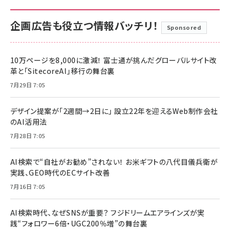
企画広告も役立つ情報バッチリ！
Sponsored
10万ページを8,000に激減！ 富士通が挑んだグローバルサイト改
革と「SitecoreAI」移行の舞台裏
7月29日 7:05
デザイン提案が「2週間→2日に」 設立22年を迎えるWeb制作会社
のAI活用法
7月28日 7:05
AI検索で“自社がお勧め”されない！ お米ギフトの八代目儀兵衛が
実践、GEO時代のECサイト改善
7月16日 7:05
AI検索時代、なぜSNSが重要？ フジドリームエアラインズが実
践“フォロワー6倍・UGC200％増”の舞台裏