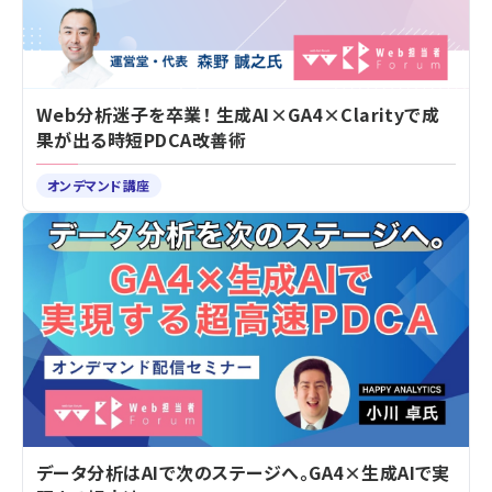
Web分析迷子を卒業！ 生成AI×GA4×Clarityで成
果が出る時短PDCA改善術
オンデマンド講座
データ分析はAIで次のステージへ。GA4×生成AIで実