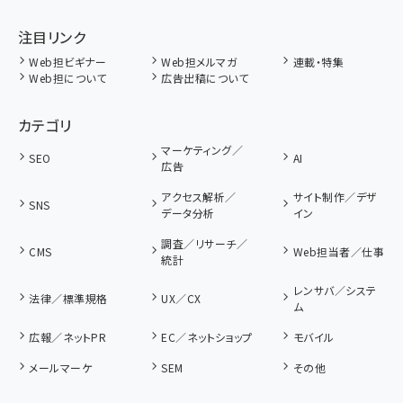
注目リンク
Web担ビギナー
Web担メルマガ
連載・特集
Web担について
広告出稿について
カテゴリ
マーケティング／
SEO
AI
広告
アクセス解析／
サイト制作／デザ
SNS
データ分析
イン
調査／リサーチ／
CMS
Web担当者／仕事
統計
レンサバ／システ
法律／標準規格
UX／CX
ム
広報／ネットPR
EC／ネットショップ
モバイル
メールマーケ
SEM
その他