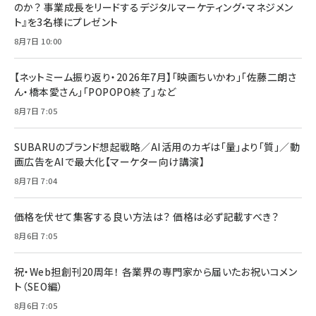
のか？ 事業成長をリードするデジタルマーケティング・マネジメン
ト』を3名様にプレゼント
8月7日 10:00
【ネットミーム振り返り・2026年7月】「映画ちいかわ」「佐藤二朗さ
ん・橋本愛さん」「POPOPO終了」など
8月7日 7:05
SUBARUのブランド想起戦略／AI活用のカギは「量」より「質」／動
画広告をAIで最大化【マーケター向け講演】
8月7日 7:04
価格を伏せて集客する良い方法は？ 価格は必ず記載すべき？
8月6日 7:05
祝・Web担創刊20周年！ 各業界の専門家から届いたお祝いコメン
ト（SEO編）
8月6日 7:05