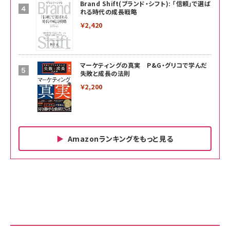
Brand Shift(ブランド・シフト): 「信頼」で選ば
れる時代の成長戦略
￥2,420
マーケティングの真実 P&G・グリコで学んだ
失敗と成長の法則
￥2,200
Amazonランキングをもっと見る
Amazon ビジネス・経済関連書籍 の売れ筋ランキン
Amazon 家電＆カメラ の売れ筋ランキング
Amazon パソコン・周辺機器 の売れ筋ランキング
グ
更新日時：2026/06/26 19:00
更新日時：2026/06/26 19:00
更新日時：2026/06/26 19:00
anan(アンアン)2026/07/01号 No.2501[魅せる
KIOXIA(キオクシア) 旧東芝メモリ microSD
KIOXIA(キオクシア) 旧東芝メモリ microSD
カラダ2026／宮舘涼太]
128GB UHS-I Class10 (最大読出速度
128GB UHS-I Class10 (最大読出速度
100MB/s) Nintendo Switch動作確認済 国内
100MB/s) Nintendo Switch動作確認済 国内
￥880
サポート正規品 メーカー保証5年 KLMEA128G
サポート正規品 メーカー保証5年 KLMEA128G