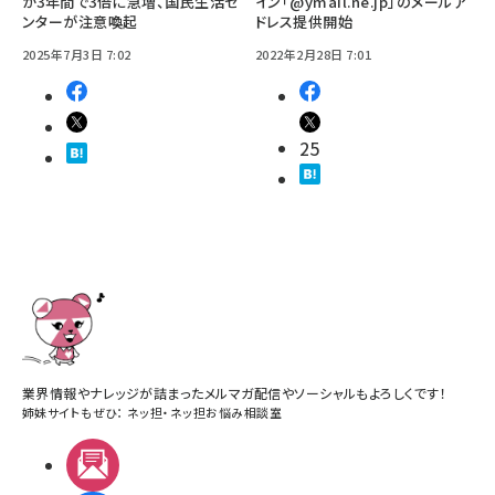
が3年間で3倍に急増、国民生活セ
イン「@ymail.ne.jp」のメールア
ンターが注意喚起
ドレス提供開始
2025年7月3日 7:02
2022年2月28日 7:01
25
業界情報やナレッジが詰まったメルマガ配信やソーシャルもよろしくです！
姉妹サイトもぜひ：
ネッ担
・
ネッ担お悩み相談室
メルマガ