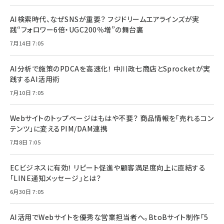
AI検索時代、なぜSNSが重要？ フジドリームエアラインズが実
践“フォロワー6倍・UGC200％増”の舞台裏
7月14日 7:05
AI分析で施策のPDCAを高速化！ 中川政七商店とSprocketが実
践するAI活用術
7月10日 7:05
Webサイトのトップページはもはや不要？ 商品情報を「売れるコン
テンツ」に変えるPIM/DAM連携
7月8日 7:05
ECビジネスに有効！ リピート促進や顧客満足度向上に直結する
「LINE通知メッセージ」とは？
6月30日 7:05
AI活用でWebサイトを優秀な営業担当者へ。BtoBサイト制作「5