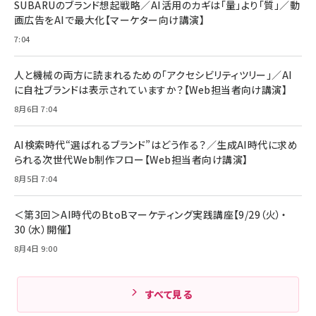
Pro/Air 各種対応 (1.8m ミッドナイトブラック)
SUBARUのブランド想起戦略／AI活用のカギは「量」より「質」／動
￥6,980
画広告をAIで最大化【マーケター向け講演】
ママ投資家が育休中に１億貯めた株式投資
アサヒ飲料 モンスター エナジー 355ml×24本
￥1,870
7:04
Anker Soundcore P31i (Bluetooth 6.1) 【完
￥4,192
全ワイヤレスイヤホン/アクティブノイズキャンセリ
ング/マルチポイント接続 / 最大50時間再生 / PSE
人と機械の両方に読まれるための「アクセシビリティツリー」／AI
組織の成果を最大化する ルールのデザイン
技術基準適合】ブラック
￥5,990
サッポロ 生ビール 黒ラベル 350ml 缶 24本 ビー
に自社ブランドは表示されていますか？【Web担当者向け講演】
￥1,980
ル ケース買い【6/30応募〆切! 黒ラベルビヤセラー
8月6日 7:04
キャンペーン】
Anker PowerLine III Flow USB-C & USB-C
ケーブル Anker絡まないケーブル 240W 結束バン
￥4,857
ド付き USB PD対応 シリコン素材採用 iPhone
AI検索時代“選ばれるブランド”はどう作る？／生成AI時代に求め
Amazonランキングをもっと見る
17 / 16 / 15 / Galaxy iPad Pro MacBook
￥1,890
られる次世代Web制作フロー【Web担当者向け講演】
Pro/Air 各種対応 (1.8m ミッドナイトブラック)
Amazonランキングをもっと見る
8月5日 7:04
Amazonランキングをもっと見る
＜第3回＞AI時代のBtoBマーケティング実践講座【9/29（火）・
30（水）開催】
8月4日 9:00
すべて見る