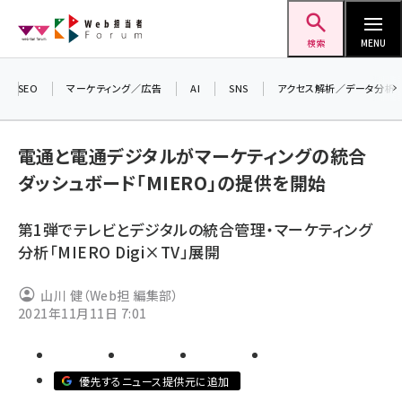
メ
Web担当者Forum
イ
検索
MENU
ン
コ
SEO
マーケティング／広告
AI
SNS
アクセス解析／データ分析
＼ 
ン
7月
テ
電通と電通デジタルがマーケティングの統合
差し
ン
ダッシュボード「MIERO」の提供を開始
▼ア
ツ
seo (3523)
に
第1弾でテレビとデジタルの統合管理・マーケティング
ai (2804)
移
分析「MIERO Digi×TV」展開
動
youtube (2429)
山川 健（Web担 編集部）
note (2312)
2021年11月11日 7:01
セミナー (2303)
z世代 (1622)
優先するニュース提供元に追加
meo (1275)