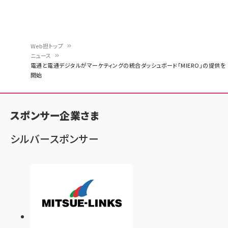
Web担トップ
ニュース
パ
電通と電通デジタルがマーケティングの統合ダッシュボード「MIERO」の提供を
開始
ン
く
ず
スポンサー企業さま
シルバースポンサー