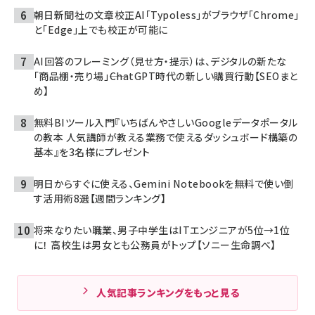
朝日新聞社の文章校正AI「Typoless」がブラウザ「Chrome」
と「Edge」上でも校正が可能に
AI回答のフレーミング（見せ方・提示）は、デジタルの新たな
「商品棚・売り場」――ChatGPT時代の新しい購買行動【SEOまと
め】
無料BIツール入門『いちばんやさしいGoogleデータポータル
の教本 人気講師が教える業務で使えるダッシュボード構築の
基本』を3名様にプレゼント
明日からすぐに使える、Gemini Notebookを無料で使い倒
す活用術8選【週間ランキング】
将来なりたい職業、男子中学生はITエンジニアが5位→1位
に！ 高校生は男女とも公務員がトップ【ソニー生命調べ】
人気記事ランキングをもっと見る