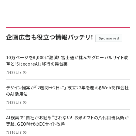
企画広告も役立つ情報バッチリ！
Sponsored
10万ページを8,000に激減！ 富士通が挑んだグローバルサイト改
革と「SitecoreAI」移行の舞台裏
7月29日 7:05
デザイン提案が「2週間→2日に」 設立22年を迎えるWeb制作会社
のAI活用法
7月28日 7:05
AI検索で“自社がお勧め”されない！ お米ギフトの八代目儀兵衛が
実践、GEO時代のECサイト改善
7月16日 7:05