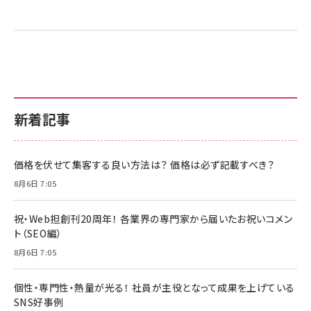
新着記事
価格を伏せて集客する良い方法は？ 価格は必ず記載すべき？
8月6日 7:05
祝・Web担創刊20周年！ 各業界の専門家から届いたお祝いコメン
ト（SEO編）
8月6日 7:05
個性・専門性・熱量が光る！ 社員が主役となって成果を上げている
SNS好事例