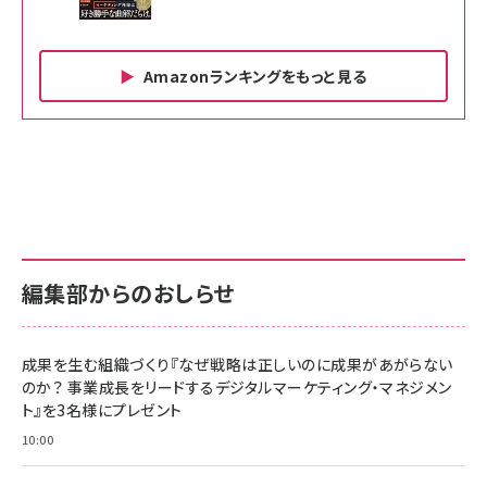
Amazonランキングをもっと見る
Amazon ビジネス・経済関連書籍 の売れ筋ランキン
Amazon 家電＆カメラ の売れ筋ランキング
Amazon パソコン・周辺機器 の売れ筋ランキング
グ
更新日時：2026/06/26 19:00
更新日時：2026/06/26 19:00
更新日時：2026/06/26 19:00
anan(アンアン)2026/07/01号 No.2501[魅せる
KIOXIA(キオクシア) 旧東芝メモリ microSD
KIOXIA(キオクシア) 旧東芝メモリ microSD
カラダ2026／宮舘涼太]
128GB UHS-I Class10 (最大読出速度
128GB UHS-I Class10 (最大読出速度
100MB/s) Nintendo Switch動作確認済 国内
100MB/s) Nintendo Switch動作確認済 国内
￥880
サポート正規品 メーカー保証5年 KLMEA128G
サポート正規品 メーカー保証5年 KLMEA128G
￥2,680
￥2,680
編集部からのおしらせ
anan(アンアン)2026/06/24号 No.2500増刊
スペシャルエディション[王道エンタメの矜持／
NIMASO ガラスフィルム iPhone 17 用 保護フィ
Amazon eギフトカード - Amazonロゴ - クラ
BTS]
ルム 強化ガラス 耐衝撃 高透過率 指紋防止 貼りや
シック
すい ガイド枠付き いPhone17 (6.3インチ) 対応
成果を生む組織づくり『なぜ戦略は正しいのに成果があがらない
￥1,100
￥5,000
2枚セット DSP25F1698
のか？ 事業成長をリードするデジタルマーケティング・マネジメン
￥1,599
ト』を3名様にプレゼント
anan(アンアン)2026/07/08号 No.2502[2026
Anker PowerLine III Flow USB-C & USB-C
年後半、あなたの恋と運命／山田涼介]
【New】Amazon Fire TV Stick HD | 手軽にスト
ケーブル Anker絡まないケーブル 240W 結束バン
10:00
リーミングをはじめよう | ストリーミングメディアプ
ド付き USB PD対応 シリコン素材採用 iPhone
￥880
レイヤー
17 / 16 / 15 / Galaxy iPad Pro MacBook
￥1,890