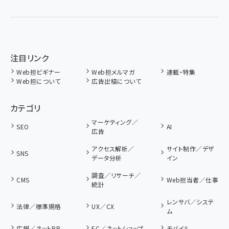
注目リンク
Web担ビギナー
Web担メルマガ
連載・特集
Web担について
広告出稿について
カテゴリ
マーケティング／
SEO
AI
広告
アクセス解析／
サイト制作／デザ
SNS
データ分析
イン
調査／リサーチ／
CMS
Web担当者／仕事
統計
レンサバ／システ
法律／標準規格
UX／CX
ム
広報／ネットPR
EC／ネットショップ
モバイル