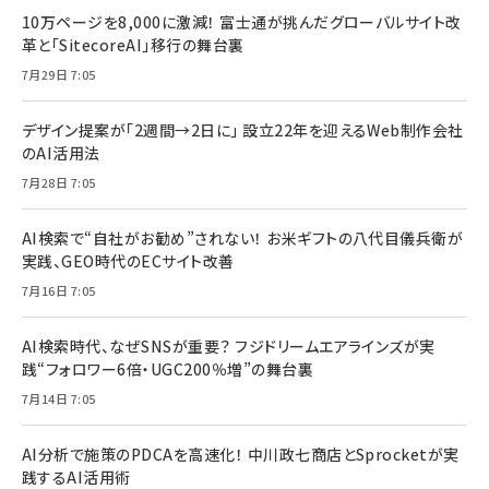
10万ページを8,000に激減！ 富士通が挑んだグローバルサイト改
革と「SitecoreAI」移行の舞台裏
7月29日 7:05
デザイン提案が「2週間→2日に」 設立22年を迎えるWeb制作会社
のAI活用法
7月28日 7:05
AI検索で“自社がお勧め”されない！ お米ギフトの八代目儀兵衛が
実践、GEO時代のECサイト改善
7月16日 7:05
AI検索時代、なぜSNSが重要？ フジドリームエアラインズが実
践“フォロワー6倍・UGC200％増”の舞台裏
7月14日 7:05
AI分析で施策のPDCAを高速化！ 中川政七商店とSprocketが実
践するAI活用術