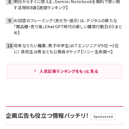
明日からすぐに使える、Gemini Notebookを無料で使い倒
す活用術8選【週間ランキング】
AI回答のフレーミング（見せ方・提示）は、デジタルの新たな
「商品棚・売り場」――ChatGPT時代の新しい購買行動【SEOまと
め】
将来なりたい職業、男子中学生はITエンジニアが5位→1位
に！ 高校生は男女とも公務員がトップ【ソニー生命調べ】
人気記事ランキングをもっと見る
企画広告も役立つ情報バッチリ！
Sponsored