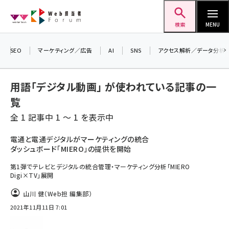
メ
Web担当者Forum
イ
検索
MENU
＼ 8月27日開催、申し込み受付中！ ／
ン
生成AIをマーケティング等に活用するための
コ
SEO
マーケティング／広告
AI
SNS
アクセス解析／データ分析
考え方を学べるセミナーイベント「生成AI ×
ン
マーケティング フォーラム 2026」開催！
テ
用語「デジタル動画」 が使われている記事の一
ン
▼申し込みはこちらから▼
覧
ツ
seo (3528)
全 1 記事中 1 ～ 1 を表示中
に
ai (2811)
移
電通と電通デジタルがマーケティングの統合
ダッシュボード「MIERO」の提供を開始
動
youtube (2439)
第1弾でテレビとデジタルの統合管理・マーケティング分析「MIERO
note (2315)
Digi×TV」展開
セミナー (2308)
山川 健（Web担 編集部）
2021年11月11日 7:01
z世代 (1623)
meo (1277)