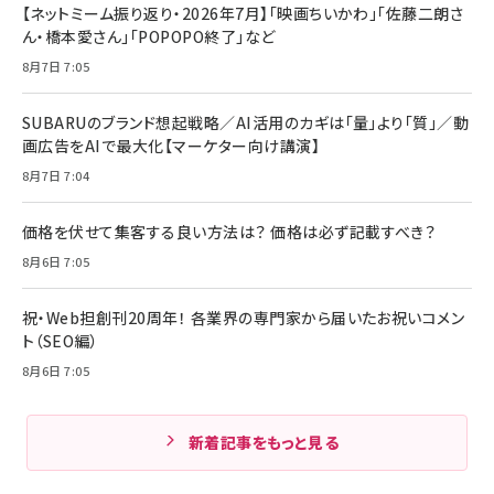
【ネットミーム振り返り・2026年7月】「映画ちいかわ」「佐藤二朗さ
ん・橋本愛さん」「POPOPO終了」など
8月7日 7:05
SUBARUのブランド想起戦略／AI活用のカギは「量」より「質」／動
画広告をAIで最大化【マーケター向け講演】
8月7日 7:04
価格を伏せて集客する良い方法は？ 価格は必ず記載すべき？
8月6日 7:05
祝・Web担創刊20周年！ 各業界の専門家から届いたお祝いコメン
ト（SEO編）
8月6日 7:05
新着記事をもっと見る