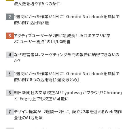
流入数を増やす5つの条件
1週間かかった作業が1日に！ Gemini Notebookを無料で
使い倒す活用術8選
アクティブユーザーが2倍に急成長！ JA共済アプリに学
ぶ“ユーザー視点”のUI/UX改善
なぜ経営者は、マーケティング部門の報告に納得できないの
か？
1週間かかった作業が1日に！ Gemini Notebookを無料で
使い倒す8つの活用術【1週間まとめ】
朝日新聞社の文章校正AI「Typoless」がブラウザ「Chrome」
と「Edge」上でも校正が可能に
デザイン提案が「2週間→2日に」 設立22年を迎えるWeb制作
会社のAI活用法