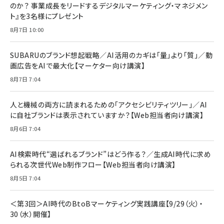
のか？ 事業成長をリードするデジタルマーケティング・マネジメン
ト』を3名様にプレゼント
8月7日 10:00
SUBARUのブランド想起戦略／AI活用のカギは「量」より「質」／動
画広告をAIで最大化【マーケター向け講演】
8月7日 7:04
人と機械の両方に読まれるための「アクセシビリティツリー」／AI
に自社ブランドは表示されていますか？【Web担当者向け講演】
8月6日 7:04
AI検索時代“選ばれるブランド”はどう作る？／生成AI時代に求め
られる次世代Web制作フロー【Web担当者向け講演】
8月5日 7:04
＜第3回＞AI時代のBtoBマーケティング実践講座【9/29（火）・
30（水）開催】