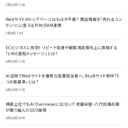
7月10日 7:05
Webサイトのトップページはもはや不要？ 商品情報を「売れるコン
テンツ」に変えるPIM/DAM連携
7月8日 7:05
ECビジネスに有効！ リピート促進や顧客満足度向上に直結する
「LINE通知メッセージ」とは？
6月30日 7:05
AI活用でWebサイトを優秀な営業担当者へ。BtoBサイト制作「5
つの新基準」とは？
6月24日 7:05
検索上位でもAI Overviewsに出ない!? 老舗米屋・八代目儀兵衛
が取り組んだGEO施策
4月20日 8:00