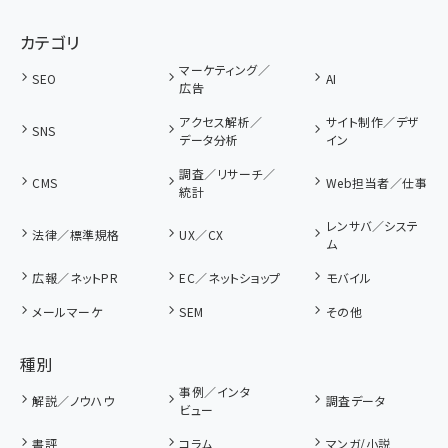
カテゴリ
マーケティング／
SEO
AI
広告
アクセス解析／
サイト制作／デザ
SNS
データ分析
イン
調査／リサーチ／
CMS
Web担当者／仕事
統計
レンサバ／システ
法律／標準規格
UX／CX
ム
広報／ネットPR
EC／ネットショップ
モバイル
メールマーケ
SEM
その他
種別
事例／インタ
解説／ノウハウ
調査データ
ビュー
書評
コラム
マンガ/小説