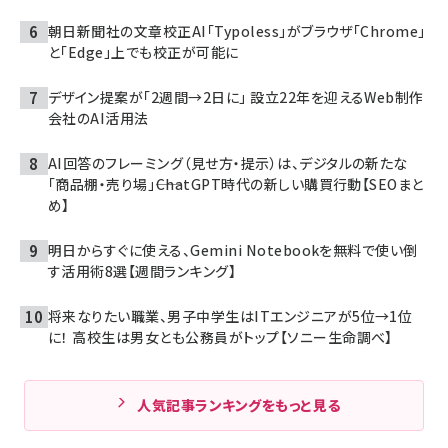
朝日新聞社の文章校正AI「Typoless」がブラウザ「Chrome」
と「Edge」上でも校正が可能に
デザイン提案が「2週間→2日に」 設立22年を迎えるWeb制作
会社のAI活用法
AI回答のフレーミング（見せ方・提示）は、デジタルの新たな
「商品棚・売り場」――ChatGPT時代の新しい購買行動【SEOまと
め】
明日からすぐに使える、Gemini Notebookを無料で使い倒
す活用術8選【週間ランキング】
将来なりたい職業、男子中学生はITエンジニアが5位→1位
に！ 高校生は男女とも公務員がトップ【ソニー生命調べ】
人気記事ランキングをもっと見る