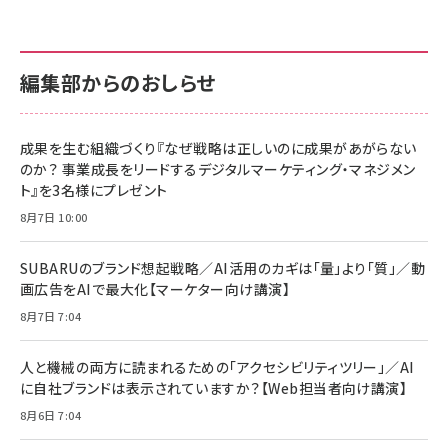
anan(アンアン)2026/07/01号 No.2501[魅せる
KIOXIA(キオクシア) 旧東芝メモリ microSD
KIOXIA(キオクシア) 旧東芝メモリ microSD
カラダ2026／宮舘涼太]
128GB UHS-I Class10 (最大読出速度
128GB UHS-I Class10 (最大読出速度
100MB/s) Nintendo Switch動作確認済 国内
100MB/s) Nintendo Switch動作確認済 国内
￥880
サポート正規品 メーカー保証5年 KLMEA128G
サポート正規品 メーカー保証5年 KLMEA128G
￥2,680
￥2,680
編集部からのおしらせ
anan(アンアン)2026/06/24号 No.2500増刊
スペシャルエディション[王道エンタメの矜持／
NIMASO ガラスフィルム iPhone 17 用 保護フィ
Amazon eギフトカード - Amazonロゴ - クラ
BTS]
ルム 強化ガラス 耐衝撃 高透過率 指紋防止 貼りや
シック
すい ガイド枠付き いPhone17 (6.3インチ) 対応
成果を生む組織づくり『なぜ戦略は正しいのに成果があがらない
￥1,100
￥5,000
2枚セット DSP25F1698
のか？ 事業成長をリードするデジタルマーケティング・マネジメン
￥1,599
ト』を3名様にプレゼント
anan(アンアン)2026/07/08号 No.2502[2026
Anker PowerLine III Flow USB-C & USB-C
年後半、あなたの恋と運命／山田涼介]
【New】Amazon Fire TV Stick HD | 手軽にスト
ケーブル Anker絡まないケーブル 240W 結束バン
8月7日 10:00
リーミングをはじめよう | ストリーミングメディアプ
ド付き USB PD対応 シリコン素材採用 iPhone
￥880
レイヤー
17 / 16 / 15 / Galaxy iPad Pro MacBook
￥1,890
Pro/Air 各種対応 (1.8m ミッドナイトブラック)
SUBARUのブランド想起戦略／AI活用のカギは「量」より「質」／動
￥6,980
画広告をAIで最大化【マーケター向け講演】
ママ投資家が育休中に１億貯めた株式投資
アサヒ飲料 モンスター エナジー 355ml×24本
￥1,870
8月7日 7:04
Anker Soundcore P31i (Bluetooth 6.1) 【完
￥4,192
全ワイヤレスイヤホン/アクティブノイズキャンセリ
ング/マルチポイント接続 / 最大50時間再生 / PSE
人と機械の両方に読まれるための「アクセシビリティツリー」／AI
組織の成果を最大化する ルールのデザイン
技術基準適合】ブラック
￥5,990
サッポロ 生ビール 黒ラベル 350ml 缶 24本 ビー
に自社ブランドは表示されていますか？【Web担当者向け講演】
￥1,980
ル ケース買い【6/30応募〆切! 黒ラベルビヤセラー
8月6日 7:04
キャンペーン】
Anker PowerLine III Flow USB-C & USB-C
ケーブル Anker絡まないケーブル 240W 結束バン
￥4,857