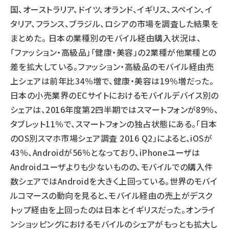
国、オーストラリア、ドイツ、オランド、イギリス、スペイン、イ
タリア、フランス、ブラジル、ロシアの市場を調査した結果を
まとめた。 日本の業種別のモバイル経由購入状況は、
「ファッション・高級品」「健康・美容」の2業種が他業種との
差を拡大している。ファッション・高級品のモバイル経由売
上シェアは前年比34％増で、健康・美容は19％増だった。
日本の小売業界のECサイトにおけるモバイルデバイス別の
シェアは、2016年度第2四半期ではスマートフォンが89％、
タブレット11％で、スマートフォンの独占状態にある。「日本
のOS別スマホ市場シェア調査 2016 Q2」によると、iOSが
43％、Androidが56％となっており、iPhoneユーザは
Androidユーザよりも少ないものの、モバイルでの購入件
数シェアではAndroidを大きく上回っている。世界のモバイ
ルコマースの動向を見ると、モバイル経由の売上がデスク
トップ経由を上回ったのは日本とイギリスだった。オンライ
ンショッピングにおけるモバイルのシェアがもっとも拡大し