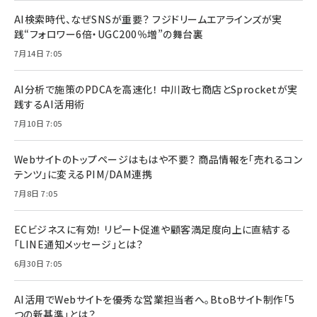
AI検索時代、なぜSNSが重要？ フジドリームエアラインズが実
践“フォロワー6倍・UGC200％増”の舞台裏
7月14日 7:05
AI分析で施策のPDCAを高速化！ 中川政七商店とSprocketが実
践するAI活用術
7月10日 7:05
Webサイトのトップページはもはや不要？ 商品情報を「売れるコン
テンツ」に変えるPIM/DAM連携
7月8日 7:05
ECビジネスに有効！ リピート促進や顧客満足度向上に直結する
「LINE通知メッセージ」とは？
6月30日 7:05
AI活用でWebサイトを優秀な営業担当者へ。BtoBサイト制作「5
つの新基準」とは？