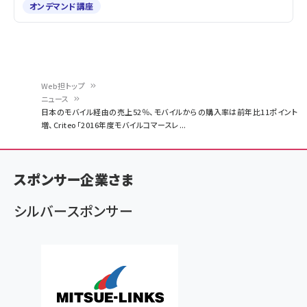
オンデマンド講座
Web担トップ
ニュース
パ
日本のモバイル経由の売上52％、モバイルからの購入率は前年比11ポイント
増、Criteo「2016年度モバイルコマースレ...
ン
く
ず
スポンサー企業さま
シルバースポンサー