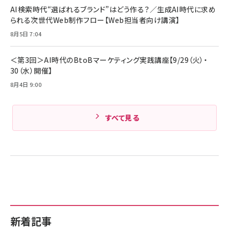
ド付き USB PD対応 シリコン素材採用 iPhone
AI検索時代“選ばれるブランド”はどう作る？／生成AI時代に求め
Amazonランキングをもっと見る
17 / 16 / 15 / Galaxy iPad Pro MacBook
￥1,890
られる次世代Web制作フロー【Web担当者向け講演】
Pro/Air 各種対応 (1.8m ミッドナイトブラック)
Amazonランキングをもっと見る
8月5日 7:04
Amazonランキングをもっと見る
＜第3回＞AI時代のBtoBマーケティング実践講座【9/29（火）・
30（水）開催】
8月4日 9:00
すべて見る
新着記事