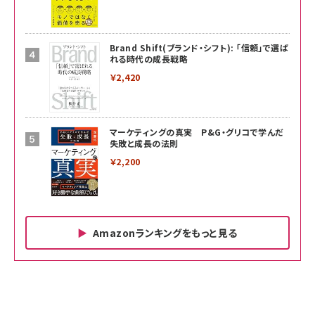
Brand Shift(ブランド・シフト): 「信頼」で選ば
れる時代の成長戦略
￥2,420
マーケティングの真実 P&G・グリコで学んだ
失敗と成長の法則
￥2,200
Amazonランキングをもっと見る
Amazon ビジネス・経済関連書籍 の売れ筋ランキン
Amazon 家電＆カメラ の売れ筋ランキング
Amazon パソコン・周辺機器 の売れ筋ランキング
グ
更新日時：2026/06/26 19:00
更新日時：2026/06/26 19:00
更新日時：2026/06/26 19:00