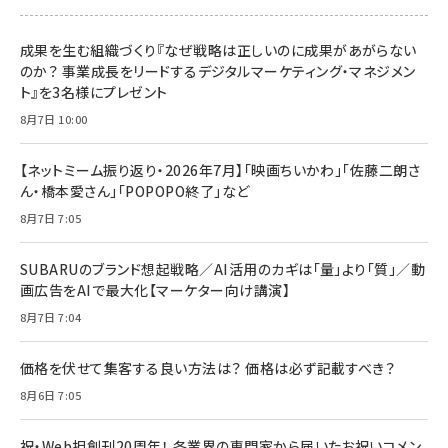
成果を生む組織づくり『なぜ戦略は正しいのに成果があがらない
のか？ 事業成長をリードするデジタルマーケティング・マネジメン
ト』を3名様にプレゼント
8月7日 10:00
【ネットミーム振り返り・2026年7月】「映画ちいかわ」「佐藤二朗さ
ん・橋本愛さん」「POPOPO終了」など
8月7日 7:05
SUBARUのブランド想起戦略／AI活用のカギは「量」より「質」／動
画広告をAIで最大化【マーケター向け講演】
8月7日 7:04
価格を伏せて集客する良い方法は？ 価格は必ず記載すべき？
8月6日 7:05
祝・Web担創刊20周年！ 各業界の専門家から届いたお祝いコメン