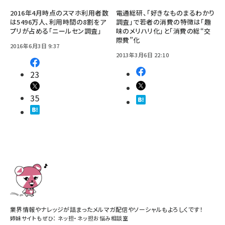
2016年4月時点のスマホ利用者数
電通総研、「好きなものまるわかり
は5496万人、利用時間の8割をア
調査」で若者の消費の特徴は「趣
プリが占める「ニールセン調査」
味のメリハリ化」と「消費の総“交
際費”化
2016年6月3日 9:37
2013年3月6日 22:10
23
35
業界情報やナレッジが詰まったメルマガ配信やソーシャルもよろしくです！
姉妹サイトもぜひ：
ネッ担
・
ネッ担お悩み相談室