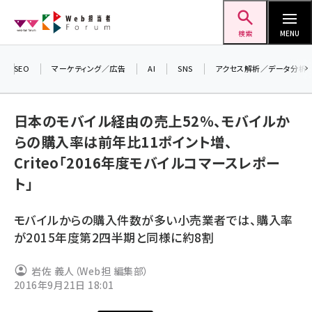
メ
Web担当者Forum
イ
検索
MENU
ン
コ
SEO
マーケティング／広告
AI
SNS
アクセス解析／データ分析
＼ 
ン
生成
テ
日本のモバイル経由の売上52％、モバイルか
るセ
ン
らの購入率は前年比11ポイント増、
20
ツ
seo (3526)
Criteo「2016年度モバイルコマースレポー
▼
に
ト」
ai (2807)
移
動
youtube (2434)
モバイルからの購入件数が多い小売業者では、購入率
note (2312)
が2015年度第2四半期と同様に約8割
セミナー (2307)
岩佐 義人（Web担 編集部）
2016年9月21日 18:01
z世代 (1622)
meo (1275)