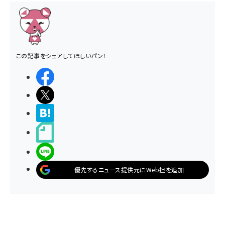
この記事をシェアしてほしいパン！
シェアする
ポストする
>ブクマする
noteで書く
LINEで送る
優先するニュース提供元にWeb担を追加