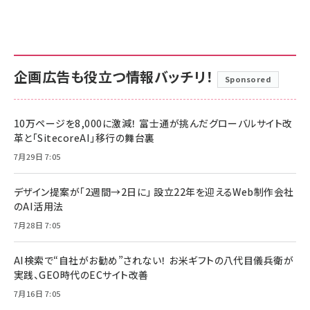
企画広告も役立つ情報バッチリ！
Sponsored
10万ページを8,000に激減！ 富士通が挑んだグローバルサイト改
革と「SitecoreAI」移行の舞台裏
7月29日 7:05
デザイン提案が「2週間→2日に」 設立22年を迎えるWeb制作会社
のAI活用法
7月28日 7:05
AI検索で“自社がお勧め”されない！ お米ギフトの八代目儀兵衛が
実践、GEO時代のECサイト改善
7月16日 7:05