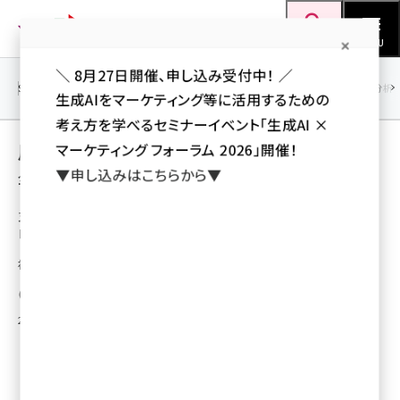
メ
Web担当者Forum
イ
検索
MENU
ン
＼ 8月27日開催、申し込み受付中！ ／
コ
SEO
マーケティング／広告
AI
SNS
アクセス解析／データ分析
生成AIをマーケティング等に活用するための
ン
考え方を学べるセミナーイベント「生成AI ×
テ
用語「オンライン」 が使われている記事の一覧
マーケティング フォーラム 2026」開催！
ン
▼申し込みはこちらから▼
全 87 記事中 1 ～ 50 を表示中
ツ
seo (3526)
に
ヌーラボがオンラインで作図・公開ができるド
ローツール「Cacoo」を提供開始
ai (2807)
移
動
複数人でチャットをしながら作成も可能、オンライン文書に挿入できる
youtube (2434)
梅田 勝司（Web担編集部）
note (2312)
2009年11月10日 12:08
セミナー (2307)
z世代 (1622)
meo (1275)