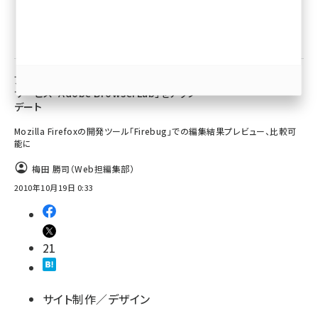
llmo (1163)
サイト制作／デザイン
アドビ システムズ、オンラインブラウザ検証
サービス「Adobe BrowserLab」をアップ
デート
Mozilla Firefoxの開発ツール「Firebug」での編集結果プレビュー、比較可
能に
梅田 勝司（Web担編集部）
2010年10月19日 0:33
21
サイト制作／デザイン