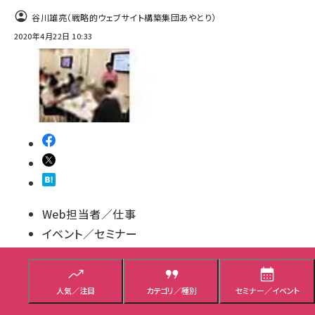
谷川雄亮（戦略的ウェブサイト構築集団あやとり）
2020年4月22日 10:33
Web担当者／仕事
イベント／セミナー
メディアから取材・出演依頼が届く『メディチョ
ク』WEB説明会
人気／注目
カテゴリ／種別
セミナー／イベント