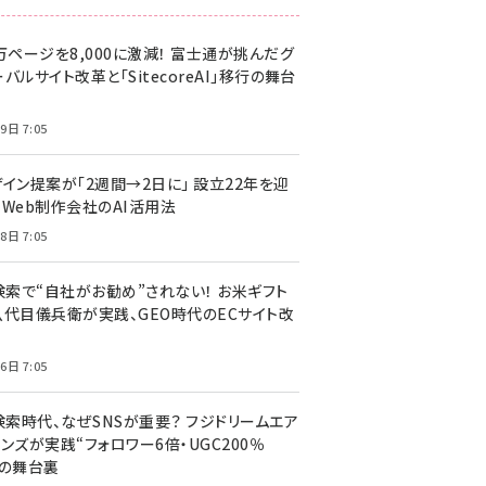
万ページを8,000に激減！ 富士通が挑んだグ
バルサイト改革と「SitecoreAI」移行の舞台
9日 7:05
ザイン提案が「2週間→2日に」 設立22年を迎
るWeb制作会社のAI活用法
8日 7:05
I検索で“自社がお勧め”されない！ お米ギフト
八代目儀兵衛が実践、GEO時代のECサイト改
6日 7:05
検索時代、なぜSNSが重要？ フジドリームエア
ンズが実践“フォロワー6倍・UGC200％
”の舞台裏