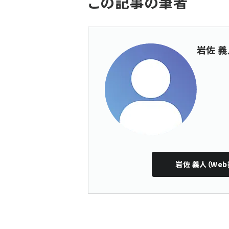
この記事の筆者
岩佐 義
岩佐 義人（Web