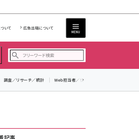
について
広告出稿について
MENU
調査／リサーチ／統計
Web担当者／仕事
法律／標準規格
seo (3532)
ai (2814)
youtube (2441)
note (2317)
セミナー (2310)
着記事