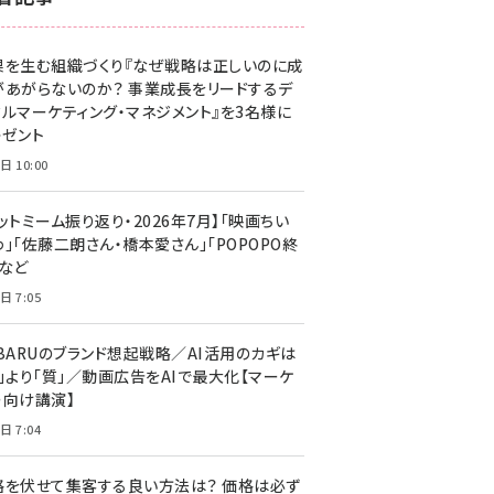
z世代 (1623)
果を生む組織づくり『なぜ戦略は正しいのに成
meo (1277)
があがらないのか？ 事業成長をリードするデ
llmo (1167)
タルマーケティング・マネジメント』を3名様に
レゼント
日 10:00
ットミーム振り返り・2026年7月】「映画ちい
」「佐藤二朗さん・橋本愛さん」「POPOPO終
」など
日 7:05
UBARUのブランド想起戦略／AI活用のカギは
量」より「質」／動画広告をAIで最大化【マーケ
ー向け講演】
日 7:04
格を伏せて集客する良い方法は？ 価格は必ず