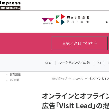
メ
イ
Web担当者
Web担当者
ン
EC担当者
コ
製品導入
ン
企業IT
ソフト開発
テ
人気／注目
から探す
IoT・AI
ン
DCクラウド
研究・調査
ツ
SEO
マーケティング／広告
AI
エネルギー
に
ドローン
移
教育講座
Web担トップ
ニュース
オンラインとオフ
EC支援
動
パ
オンラインとオフライ
ン
広告「Visit Lead」
く