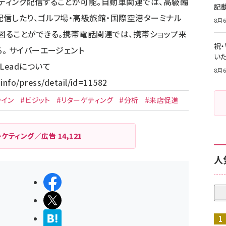
ティング配信することが可能。自動車関連では、高級輸
記
信したり、ゴルフ場・高級旅館・国際空港ターミナル
8月6
図ることができる。携帯電話関連では、携帯ショップ来
祝
。 サイバーエージェント
いた
it Leadについて
8月6
info/press/detail/id=11582
ライン
#ビジット
#リターゲティング
#分析
#来店促進
ーケティング／広告
14,121
人
シェアする
ポストする
>ブクマする