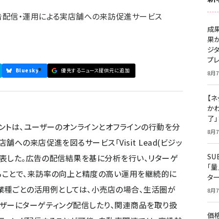
告配信・運用による実店舗への来訪促進サービス
成
果
ジ
プ
Bluesky
優先するニュース提供元に追加
8月7
【ネ
かわ
了
ントは、ユーザーのオンラインとオフラインの行動を分
8月7
への来店促進を図るサービス「Visit Lead(ビジッ
S
日発表した。広告の配信結果を基に分析を行い、リターゲ
「
ることで、来訪率の向上と精度の高い運用を継続的に
タ
eadの業種ごとの活用例としては、小売店の場合、生活圏が
8月7
ザーにターゲティング配信したり、関連商品を取り扱
価