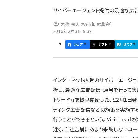
ず
サイバーエージェント提供の最適な広
岩佐 義人（Web担 編集部）
2016年2月3日 9:39
シェア
ポスト
はてブ
インターネット広告のサイバーエージェ
析し、最適な広告配信・運用を行って実店舗
トリード)」を提供開始した、と2月1
ティング広告配信などの施策を実施す
行うことができるという。 Visit L
近く、自社店舗にあまり来訪しないユー