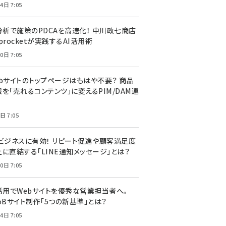
4日 7:05
I分析で施策のPDCAを高速化！ 中川政七商店
procketが実践するAI活用術
0日 7:05
ebサイトのトップページはもはや不要？ 商品
を「売れるコンテンツ」に変えるPIM/DAM連
日 7:05
Cビジネスに有効！ リピート促進や顧客満足度
上に直結する「LINE通知メッセージ」とは？
0日 7:05
I活用でWebサイトを優秀な営業担当者へ。
oBサイト制作「5つの新基準」とは？
4日 7:05