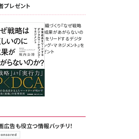
者プレゼント
成果を生む組織づくり『なぜ戦略
は正しいのに成果があがらないの
か？ 事業成長をリードするデジタ
ルマーケティング・マネジメント』を
3名様にプレゼント
8月7日 10:00
画広告も役立つ情報バッチリ！
ponsored