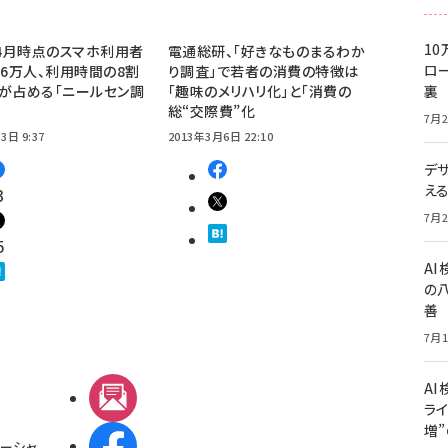
10
年4月時点のスマホ利用者
電通総研、「好きなものまるわか
ロー
96万人、利用時間の8割
り調査」で若者の消費の特徴は
が占める「ニールセン調
「趣味のメリハリ化」と「消費の
裏
総“交際費”化
7月2
3日 9:37
2013年3月6日 22:10
デ
え
3
7月2
5
A
の
善
7月1
AI
メルマガ
ライ
増
Facebook
ーシャ