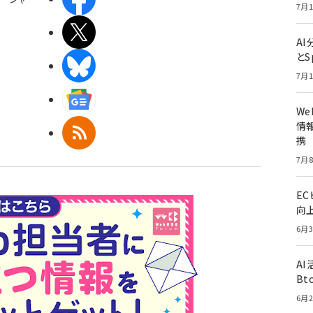
7月1
X(エックス)
A
とS
BlueSky
7月1
Googleニュース
W
情報
RSS
携
7月8
E
向
6月3
A
Bt
6月2