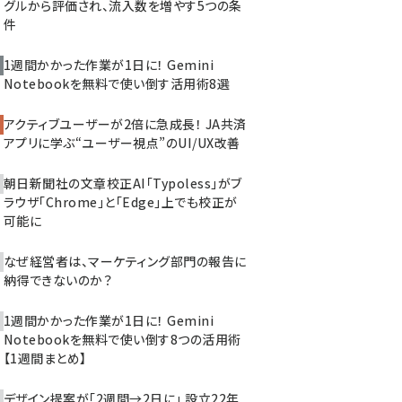
グルから評価され、流入数を増やす5つの条
件
1週間かかった作業が1日に！ Gemini
Notebookを無料で使い倒す活用術8選
アクティブユーザーが2倍に急成長！ JA共済
アプリに学ぶ“ユーザー視点”のUI/UX改善
朝日新聞社の文章校正AI「Typoless」がブ
ラウザ「Chrome」と「Edge」上でも校正が
可能に
なぜ経営者は、マーケティング部門の報告に
納得できないのか？
1週間かかった作業が1日に！ Gemini
Notebookを無料で使い倒す8つの活用術
【1週間まとめ】
デザイン提案が「2週間→2日に」 設立22年