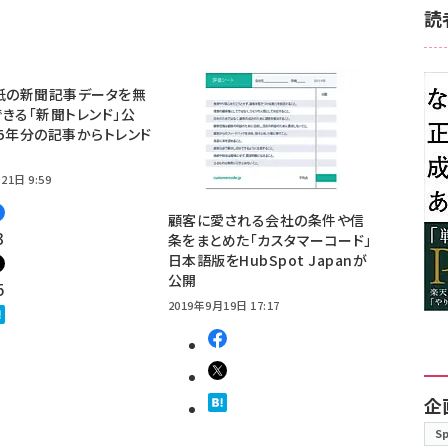
読
紙の新聞記事データを無
きる「新聞トレンド」公
5年分の記事からトレンド
21日 9:59
顧客に愛される会社の条件や信
3
条をまとめた「カスタマーコード」
日本語版をHubSpot Japanが
公開
5
2019年9月19日 17:17
企
S