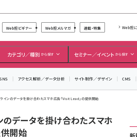
Forum
Web担
Web担ビギナー
Web担メルマガ
連載・特集
＼ 8月27日開催、申し込み受付中！ ／
生成AIをマーケティング等に活用するための考え方を学べ
カテゴリ／種別
セミナー／イベント
るセミナーイベント「生成AI × マーケティング フォーラム
から探す
から探す
2026」開催！
▼申し込みはこちらから▼
SNS
アクセス解析／データ分析
サイト制作／デザイン
CMS
ラインのデータを掛け合わたスマホ広告「Visit Lead」の提供開始
ンのデータを掛け合わたスマホ
の提供開始
新