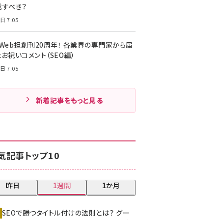
載すべき？
日 7:05
・Web担創刊20周年！ 各業界の専門家から届
お祝いコメント（SEO編）
日 7:05
新着記事をもっと見る
気記事トップ10
昨日
1週間
1か月
SEOで勝つタイトル付けの法則とは？ グー