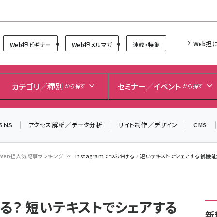
Forum
Web担
Web担ビギナー
Web担メルマガ
連載・特集
＼ 8月27日開催、申し込み受付中！ ／
生成AIをマーケティング等に活用するための考え方を学べ
カテゴリ／種別
セミナー／イベント
から探す
から探す
るセミナーイベント「生成AI × マーケティング フォーラム
2026」開催！
SNS
アクセス解析／データ分析
サイト制作／デザイン
CMS
▼申し込みはこちらから▼
Web担人気記事ランキング
Instagramでつぶやける？ 短いテキストでシェアする新機
やける？ 短いテキストでシェアする
新