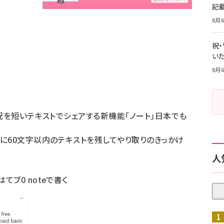
記
8月6
祝
いた
8月6
や近況を短いテキストでシェアする新機能「ノート」日本でも
画面に60文字以内のテキストを残してやり取りのきっかけ
人
はてブ
0
noteで書く