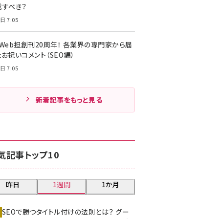
載すべき？
日 7:05
・Web担創刊20周年！ 各業界の専門家から届
お祝いコメント（SEO編）
日 7:05
新着記事をもっと見る
気記事トップ10
昨日
1週間
1か月
SEOで勝つタイトル付けの法則とは？ グー