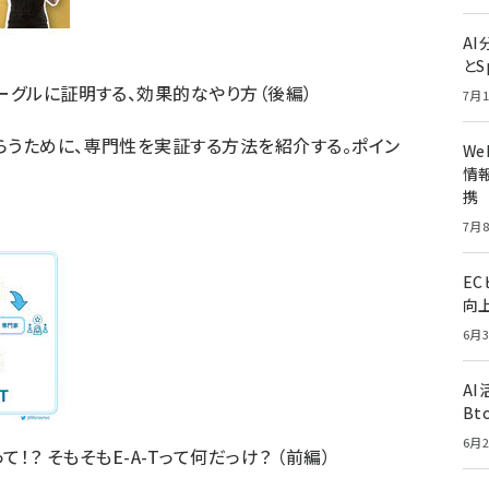
A
とS
をグーグルに証明する、効果的なやり方（後編）
7月1
てもらうために、専門性を実証する方法を紹介する。ポイン
W
情報
携
7月8
E
向
6月3
A
Bt
6月2
って！？ そもそもE-A-Tって何だっけ？ （前編）