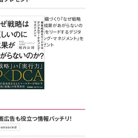
成果を生む組織づくり『なぜ戦略
は正しいのに成果があがらないの
か？ 事業成長をリードするデジタ
ルマーケティング・マネジメント』を
3名様にプレゼント
8月7日 10:00
画広告も役立つ情報バッチリ！
ponsored