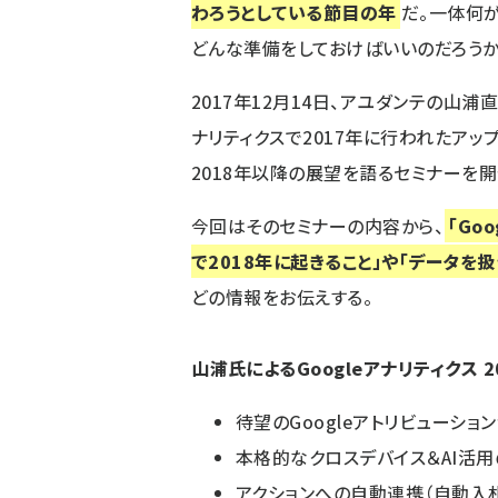
わろうとしている節目の年
だ。一体何
どんな準備をしておけばいいのだろうか
2017年12月14日、アユダンテの山浦直
ナリティクスで2017年に行われたアッ
2018年以降の展望を語るセミナーを開
今回はそのセミナーの内容から、
「Go
で2018年に起きること」や「データを
どの情報をお伝えする。
山浦氏によるGoogleアナリティクス 2
待望のGoogleアトリビューショ
本格的なクロスデバイス＆AI活
アクションへの自動連携（自動入