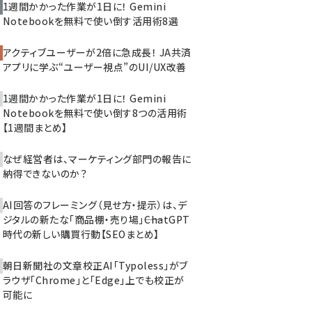
1週間かかった作業が1日に！ Gemini
Notebookを無料で使い倒す活用術8選
アクティブユーザーが2倍に急成長！ JA共済
アプリに学ぶ“ユーザー視点”のUI/UX改善
1週間かかった作業が1日に！ Gemini
Notebookを無料で使い倒す8つの活用術
【1週間まとめ】
なぜ経営者は、マーケティング部門の報告に
納得できないのか？
AI回答のフレーミング（見せ方・提示）は、デ
ジタルの新たな「商品棚・売り場」――ChatGPT
時代の新しい購買行動【SEOまとめ】
朝日新聞社の文章校正AI「Typoless」がブ
ラウザ「Chrome」と「Edge」上でも校正が
可能に