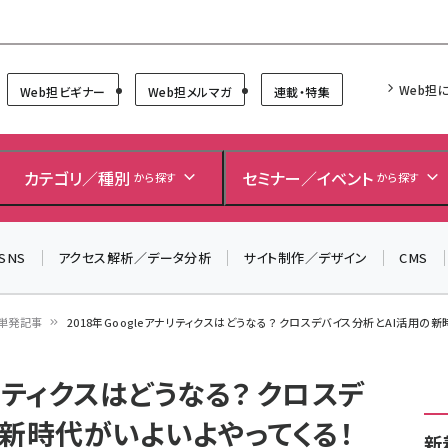
Forum
Web担
Web担ビギナー
Web担メルマガ
連載・特集
カテゴリ／種別
セミナー／イベント
から探す
から探す
SNS
アクセス解析／データ分析
サイト制作／デザイン
CMS
単発記事
2018年Googleアナリティクスはどうなる？ クロスデバイス分析とAI活用の
ナリティクスはどうなる？ クロスデ
の新時代がいよいよやってくる！
新