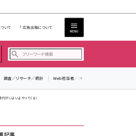
について
広告出稿について
MENU
調査／リサーチ／統計
Web担当者／仕事
法律／標準規格
seo (3523)
ai (2804)
新時代がいよいよやってくる！
youtube (2429)
note (2312)
セミナー (2303)
着記事