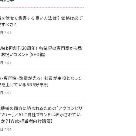
z世代 (1622)
格を伏せて集客する良い方法は？ 価格は必ず
meo (1275)
載すべき？
llmo (1161)
日 7:05
・Web担創刊20周年！ 各業界の専門家から届
お祝いコメント（SEO編）
日 7:05
性・専門性・熱量が光る！ 社員が主役となって
果を上げているSNS好事例
日 7:05
と機械の両方に読まれるための「アクセシビリ
ィツリー」／AIに自社ブランドは表示されてい
すか？【Web担当者向け講演】
日 7:04