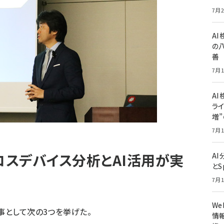
7月2
A
の
善
7月1
AI
ライ
増
7月1
ロスデバイス分析とAI活用が実
A
とS
7月1
W
事として次の3つを挙げた。
情報