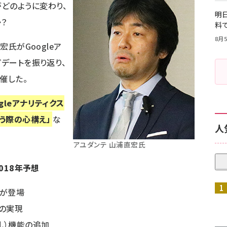
がどのように変わり、
明日
？
料
8月5
宏氏がGoogleア
プデートを振り返り、
催した。
ogleアナリティクス
扱う際の心構え」
な
人
アユダンテ 山浦直宏氏
018年予想
ンが登場
用の実現
札）機能の追加