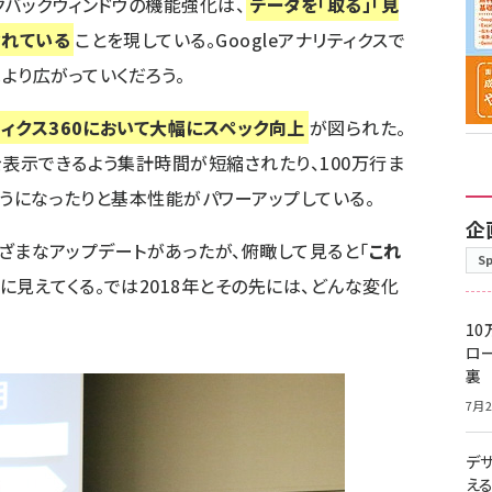
クバックウィンドウの機能強化は、
データを「取る」「見
されている
ことを現している。Googleアナリティクスで
より広がっていくだろう。
リティクス360において大幅にスペック向上
が図られた。
を表示できるよう集計時間が短縮されたり、100万行ま
るようになったりと基本性能がパワーアップしている。
企
さまざまなアップデートがあったが、俯瞰して見ると「
これ
S
うに見えてくる。では2018年とその先には、どんな変化
10
ロー
裏
7月2
デ
え