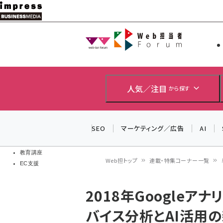
メ
イ
Web担当者
Web担当者
ン
EC担当者
コ
製品導入
ン
企業IT
ソフト開発
テ
人気／注目
から探す
IoT・AI
ン
DCクラウド
研究・調査
ツ
SEO
マーケティング／広告
AI
エネルギー
に
ドローン
移
教育講座
Web担トップ
連載・特集コーナー一覧
EC支援
動
パ
2018年Googleア
ン
バイス分析とAI活用
く