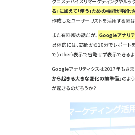
クロスデバイスリマーケティングやルッ
る」に加えて「使う」ための機能が強化
作成したユーザーリストを活用する幅は
また有料版の話だが、
Googleアナ
具体的には、訪問から10分でレポート
で(other)表示で省略せず表示でき
Googleアナリティクスは2017年も
から起きる大きな変化の前準備
」のよ
が起きるのだろうか？