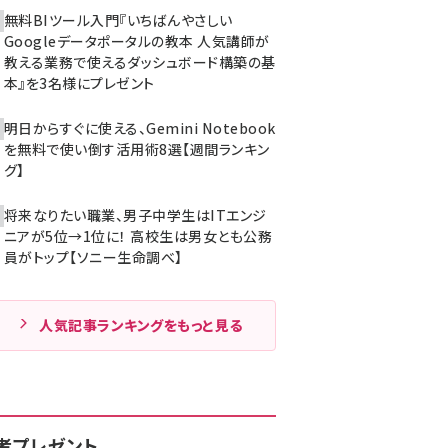
無料BIツール入門『いちばんやさしい
Googleデータポータルの教本 人気講師が
教える業務で使えるダッシュボード構築の基
本』を3名様にプレゼント
明日からすぐに使える、Gemini Notebook
を無料で使い倒す活用術8選【週間ランキン
グ】
将来なりたい職業、男子中学生はITエンジ
ニアが5位→1位に！ 高校生は男女とも公務
員がトップ【ソニー生命調べ】
人気記事ランキングをもっと見る
者プレゼント