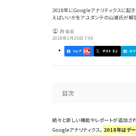
ず
2018年にGoogleアナリティクスに
えばいいかをアユダンテの山浦氏が解説
西 倫英
2018年1月25日 7:00
241
59
シェア
ポスト
はて
目次
続々と新しい機能やレポートが追加さ
Googleアナリティクス。
2018年はデ