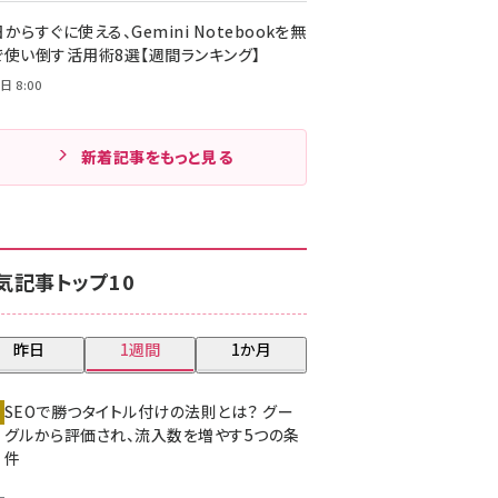
からすぐに使える、Gemini Notebookを無
で使い倒す活用術8選【週間ランキング】
日 8:00
新着記事をもっと見る
気記事トップ10
昨日
1週間
1か月
SEOで勝つタイトル付けの法則とは？ グー
グルから評価され、流入数を増やす5つの条
件