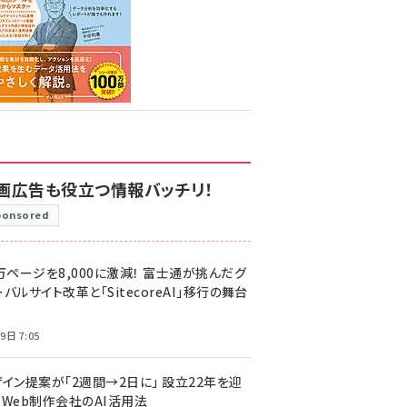
画広告も役立つ情報バッチリ！
ponsored
万ページを8,000に激減！ 富士通が挑んだグ
バルサイト改革と「SitecoreAI」移行の舞台
9日 7:05
ザイン提案が「2週間→2日に」 設立22年を迎
るWeb制作会社のAI活用法