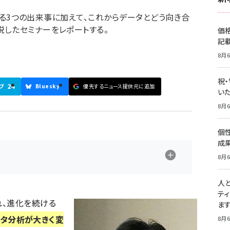
起きる3つの出来事に加えて、これからデータとどう向き合
したセミナーをレポートする。
価
記
8月6
祝
24
ブ
Bluesky
優先するニュース提供元に追加
いた
8月6
個
成
8月6
人
テ
れ、進化を続ける
ま
ータ分析が大きく変
8月6