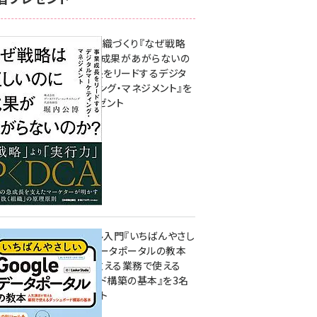
成果を生む組織づくり『なぜ戦略
は正しいのに成果があがらないの
か？ 事業成長をリードするデジタ
ルマーケティング・マネジメント』を
3名様にプレゼント
10:00
無料BIツール入門『いちばんやさし
いGoogleデータポータルの教本
人気講師が教える業務で使える
ダッシュボード構築の基本』を3名
様にプレゼント
7月31日 10:00