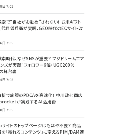
8日 7:05
I検索で“自社がお勧め”されない！ お米ギフト
八代目儀兵衛が実践、GEO時代のECサイト改
6日 7:05
検索時代、なぜSNSが重要？ フジドリームエア
ンズが実践“フォロワー6倍・UGC200％
”の舞台裏
4日 7:05
I分析で施策のPDCAを高速化！ 中川政七商店
procketが実践するAI活用術
0日 7:05
ebサイトのトップページはもはや不要？ 商品
を「売れるコンテンツ」に変えるPIM/DAM連