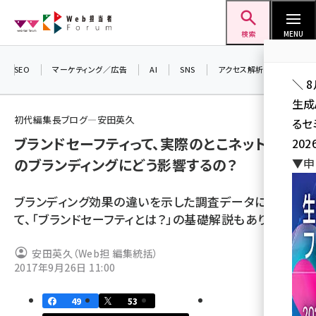
メ
Web担当者Forum
イ
検索
MENU
ン
コ
SEO
マーケティング／広告
AI
SNS
アクセス解析／データ分析
＼ 
ン
生成
テ
初代編集長ブログ―安田英久
るセ
ン
ブランドセーフティって、実際のとこネット広告
202
ツ
seo (3538)
のブランディングにどう影響するの？
▼申
に
ai (2820)
移
ブランディング効果の違いを示した調査データに加え
動
youtube (2444)
て、「ブランドセーフティとは？」の基礎解説もあります。
note (2322)
安田英久（Web担 編集統括）
セミナー (2315)
2017年9月26日 11:00
z世代 (1629)
49
53
meo (1281)