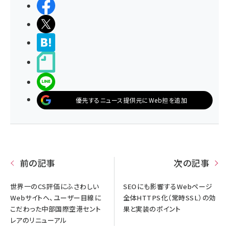
シェアする
ポストする
>ブクマする
noteで書く
LINEで送る
優先するニュース提供元にWeb担を追加
前の記事
次の記事
世界一のCS評価にふさわしい
SEOにも影響するWebページ
Webサイトへ、ユーザー目線に
全体HTTPS化（常時SSL）の効
こだわった中部国際空港セント
果と実装のポイント
レアのリニューアル