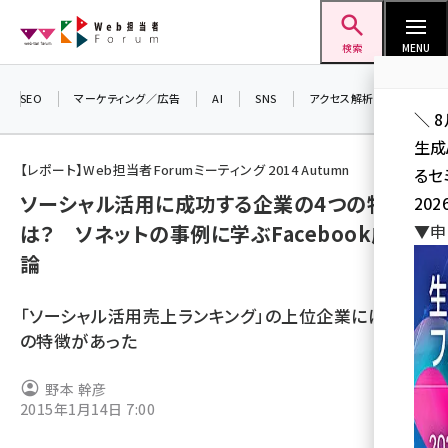
メ
Web担当者Forum
イ
検索
MENU
ン
コ
SEO
マーケティング／広告
AI
SNS
アクセス解析／データ分析
＼ 
ン
生成
テ
【レポート】Web担当者Forumミーティング 2014 Autumn
るセ
ン
ソーシャル活用に成功する企業の4つの特徴と
202
ツ
seo (3538)
は？ ソネットの事例に学ぶFacebook成功
▼申
に
論
ai (2820)
移
動
youtube (2444)
「ソーシャル活用売上ランキング」の上位企業には共通
note (2322)
の特徴があった
セミナー (2315)
野本 幹彦
2015年1月14日 7:00
z世代 (1629)
meo (1281)