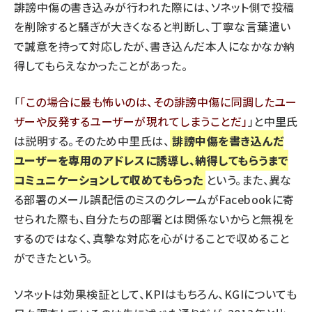
誹謗中傷の書き込みが行われた際には、ソネット側で投稿
を削除すると騒ぎが大きくなると判断し、丁寧な言葉遣い
で誠意を持って対応したが、書き込んだ本人になかなか納
得してもらえなかったことがあった。
「
この場合に最も怖いのは、その誹謗中傷に同調したユー
ザーや反発するユーザーが現れてしまうことだ
」と中里氏
は説明する。そのため中里氏は、
誹謗中傷を書き込んだ
ユーザーを専用のアドレスに誘導し、納得してもらうまで
コミュニケーションして収めてもらった
という。また、異な
る部署のメール誤配信のミスのクレームがFacebookに寄
せられた際も、自分たちの部署とは関係ないからと無視を
するのではなく、真摯な対応を心がけることで収めること
ができたという。
ソネットは効果検証として、KPIはもちろん、KGIについても