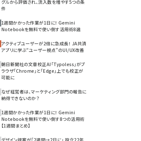
グルから評価され、流入数を増やす5つの条
件
1週間かかった作業が1日に！ Gemini
Notebookを無料で使い倒す活用術8選
アクティブユーザーが2倍に急成長！ JA共済
アプリに学ぶ“ユーザー視点”のUI/UX改善
朝日新聞社の文章校正AI「Typoless」がブ
ラウザ「Chrome」と「Edge」上でも校正が
可能に
なぜ経営者は、マーケティング部門の報告に
納得できないのか？
1週間かかった作業が1日に！ Gemini
Notebookを無料で使い倒す8つの活用術
【1週間まとめ】
デザイン提案が「2週間→2日に」 設立22年