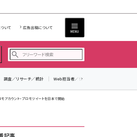
について
広告出稿について
MENU
調査／リサーチ／統計
Web担当者／仕事
法律／標準規格
seo (3528)
ai (2811)
・プロモアカウント・プロモツイートを日本で開始
youtube (2439)
note (2315)
セミナー (2308)
着記事