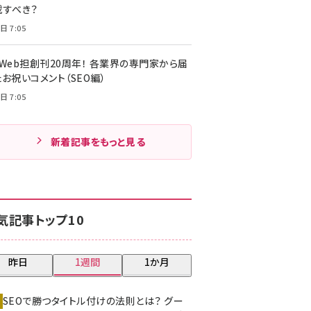
載すべき？
日 7:05
・Web担創刊20周年！ 各業界の専門家から届
お祝いコメント（SEO編）
日 7:05
新着記事をもっと見る
気記事トップ10
昨日
1週間
1か月
SEOで勝つタイトル付けの法則とは？ グー