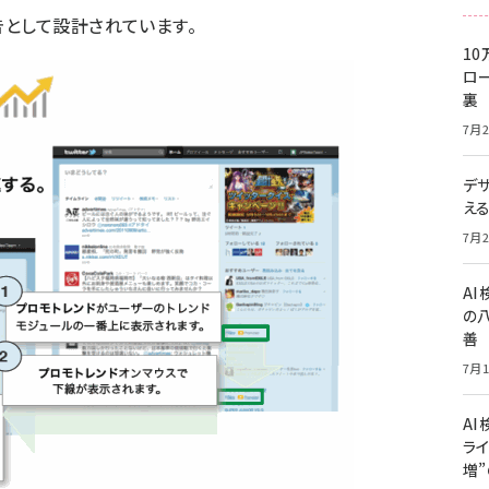
として設計されています。
10
ロー
裏
7月2
デ
え
7月2
A
の
善
7月1
AI
ライ
増