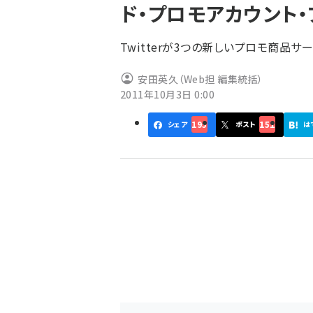
ド・プロモアカウント
ず
Twitterが3つの新しいプロモ商品サ
安田英久（Web担 編集統括）
2011年10月3日 0:00
195
151
シェア
ポスト
は