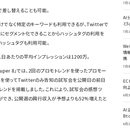
7月1
で差し替えることも可能。
A
でなく特定のキーワードも利用できるが、Twitterで
とS
7月1
にセグメント化できることからハッシュタグの利用を
ハッシュタグも利用可能。
W
情報
日あたりの平均インプレッションは1200万。
携
7月8
per 8」では、2回のプロモトレンドを使ったプロモー
を使ってTwitterのみ告知の試写会を公開日の前日
E
向
レンドを掲載しました。これにより、試写会の感想ツ
6月3
ができ、公開週の興行収入が予想よりも52%増えたと
A
Bt
6月2