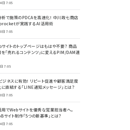
4日 7:05
I分析で施策のPDCAを高速化！ 中川政七商店
procketが実践するAI活用術
0日 7:05
ebサイトのトップページはもはや不要？ 商品
を「売れるコンテンツ」に変えるPIM/DAM連
日 7:05
Cビジネスに有効！ リピート促進や顧客満足度
上に直結する「LINE通知メッセージ」とは？
0日 7:05
I活用でWebサイトを優秀な営業担当者へ。
oBサイト制作「5つの新基準」とは？
4日 7:05