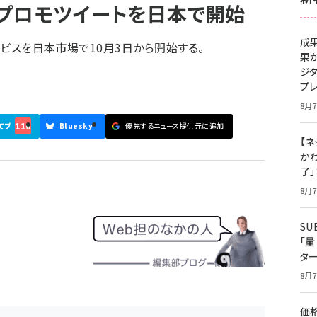
・プロモツイートを日本で開始
成
ービスを日本市場で10月3日から開始する。
果
ジ
プ
8月7
116
てブ
Bluesky
優先するニュース提供元に追加
【ネ
かわ
了
8月7
S
「
タ
8月7
価