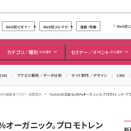
Forum
Web担
Web担ビギナー
Web担メルマガ
連載・特集
＼ 8月27日開催、申し込み受付中！ ／
生成AIをマーケティング等に活用するための考え方を学べ
カテゴリ／種別
セミナー／イベント
から探す
から探す
るセミナーイベント「生成AI × マーケティング フォーラム
2026」開催！
SNS
アクセス解析／データ分析
サイト制作／デザイン
CMS
▼申し込みはこちらから▼
初代編集長ブログ―安田英久
Twitterは広告も100%オーガニック。プロモトレンド
00%オーガニック。プロモトレン
新