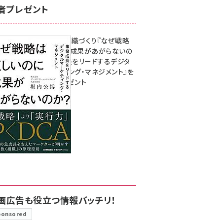
者プレゼント
成果を生む組織づくり『なぜ戦略
は正しいのに成果があがらないの
か？ 事業成長をリードするデジタ
ルマーケティング・マネジメント』を
3名様にプレゼント
8月7日 10:00
画広告も役立つ情報バッチリ！
ponsored