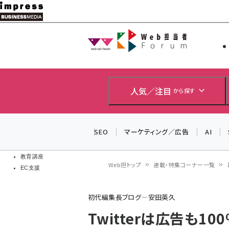
メ
イ
Web担当者
Web担当者
ン
EC担当者
コ
製品導入
ン
企業IT
ソフト開発
テ
人気／注目
から探す
IoT・AI
ン
DCクラウド
研究・調査
ツ
SEO
マーケティング／広告
AI
エネルギー
に
ドローン
移
教育講座
Web担トップ
連載・特集コーナー一覧
EC支援
動
パ
初代編集長ブログ―安田英久
ン
Twitterは広告も1
く