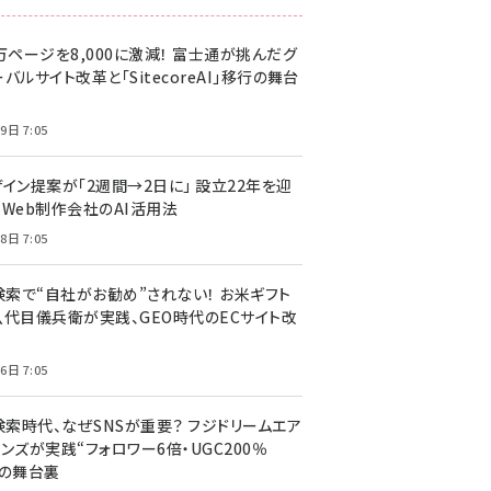
万ページを8,000に激減！ 富士通が挑んだグ
バルサイト改革と「SitecoreAI」移行の舞台
9日 7:05
ザイン提案が「2週間→2日に」 設立22年を迎
るWeb制作会社のAI活用法
8日 7:05
I検索で“自社がお勧め”されない！ お米ギフト
八代目儀兵衛が実践、GEO時代のECサイト改
6日 7:05
検索時代、なぜSNSが重要？ フジドリームエア
ンズが実践“フォロワー6倍・UGC200％
”の舞台裏