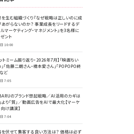
z世代 (1623)
果を生む組織づくり『なぜ戦略は正しいのに成
meo (1277)
があがらないのか？ 事業成長をリードするデ
llmo (1166)
タルマーケティング・マネジメント』を3名様に
レゼント
日 10:00
ットミーム振り返り・2026年7月】「映画ちい
」「佐藤二朗さん・橋本愛さん」「POPOPO終
」など
日 7:05
UBARUのブランド想起戦略／AI活用のカギは
量」より「質」／動画広告をAIで最大化【マーケ
ー向け講演】
日 7:04
格を伏せて集客する良い方法は？ 価格は必ず