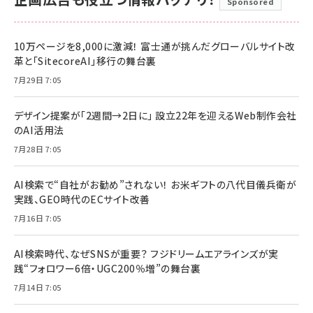
Sponsored
10万ページを8,000に激減！ 富士通が挑んだグローバルサイト改
革と「SitecoreAI」移行の舞台裏
7月29日 7:05
デザイン提案が「2週間→2日に」 設立22年を迎えるWeb制作会社
のAI活用法
7月28日 7:05
AI検索で“自社がお勧め”されない！ お米ギフトの八代目儀兵衛が
実践、GEO時代のECサイト改善
7月16日 7:05
AI検索時代、なぜSNSが重要？ フジドリームエアラインズが実
践“フォロワー6倍・UGC200％増”の舞台裏
7月14日 7:05