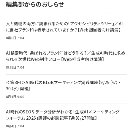
KLMEA128G
KLMEA128G
編集部からのおしらせ
anan(アンアン)2026/06/24号 No.2500増
刊 スペシャルエディション[王道エンタメの矜
NIMASO ガラスフィルム iPhone 17 用 保護
Amazon eギフトカード - Amazonロゴ - ク
持／BTS]
フィルム 強化ガラス 耐衝撃 高透過率 指紋防
ラシック
止 貼りやすい ガイド枠付き いPhone17 (6.3
人と機械の両方に読まれるための「アクセシビリティツリー」／AI
￥1,100
￥5,000
インチ) 対応 2枚セット DSP25F1698
に自社ブランドは表示されていますか？【Web担当者向け講演】
￥1,599
8月6日 7:04
anan(アンアン)2026/07/08号
Anker PowerLine III Flow USB-C & USB-
No.2502[2026年後半、あなたの恋と運命／山
【New】Amazon Fire TV Stick HD | 手軽に
C ケーブル Anker絡まないケーブル 240W 結
田涼介]
ストリーミングをはじめよう | ストリーミングメ
束バンド付き USB PD対応 シリコン素材採用
AI検索時代“選ばれるブランド”はどう作る？／生成AI時代に求め
ディアプレイヤー
iPhone 17 / 16 / 15 / Galaxy iPad Pro
￥880
￥1,890
MacBook Pro/Air 各種対応 (1.8m ミッドナ
られる次世代Web制作フロー【Web担当者向け講演】
￥6,980
イトブラック)
8月5日 7:04
ママ投資家が育休中に１億貯めた株式投資
アサヒ飲料 モンスター エナジー 355ml×24
Anker Soundcore P31i (Bluetooth 6.1)
本
￥1,870
【完全ワイヤレスイヤホン/アクティブノイズキャ
＜第3回＞AI時代のBtoBマーケティング実践講座【9/29（火）・
￥4,192
ンセリング/マルチポイント接続 / 最大50時間
30（水）開催】
再生 / PSE技術基準適合】ブラック
￥5,990
組織の成果を最大化する ルールのデザイン
サッポロ 生ビール 黒ラベル 350ml 缶 24本
8月4日 9:00
ビール ケース買い【6/30応募〆切! 黒ラベルビ
￥1,980
Anker PowerLine III Flow USB-C & USB-
ヤセラーキャンペーン】
C ケーブル Anker絡まないケーブル 240W 結
AI時代のSEOやデータ分析がわかる「生成AI×マーケティング
￥4,857
束バンド付き USB PD対応 シリコン素材採用
フォーラム 2026」講師の必読記事7選【8/27開催】
iPhone 17 / 16 / 15 / Galaxy iPad Pro
￥1,890
Amazonランキングをもっと見る
MacBook Pro/Air 各種対応 (1.8m ミッドナ
8月4日 7:04
イトブラック)