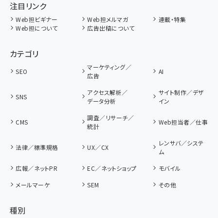
注目リンク
Web担ビギナー
Web担メルマガ
連載・特集
Web担について
広告出稿について
カテゴリ
マーケティング／
SEO
AI
広告
アクセス解析／
サイト制作／デザ
SNS
データ分析
イン
調査／リサーチ／
CMS
Web担当者／仕事
統計
レンサバ／システ
法律／標準規格
UX／CX
ム
広報／ネットPR
EC／ネットショップ
モバイル
メールマーケ
SEM
その他
種別