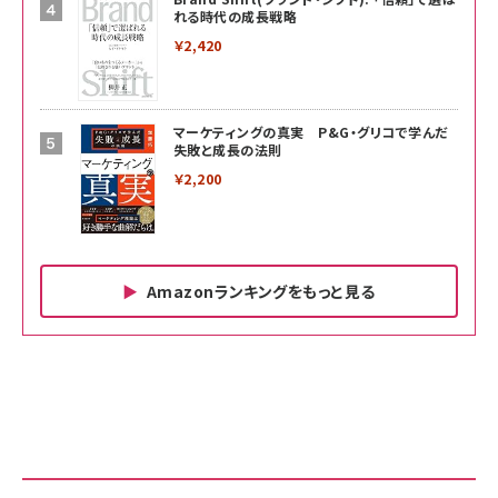
れる時代の成長戦略
￥2,420
マーケティングの真実 P&G・グリコで学んだ
失敗と成長の法則
￥2,200
Amazonランキングをもっと見る
Amazon ビジネス・経済関連書籍 の売れ筋ランキン
Amazon 家電＆カメラ の売れ筋ランキング
Amazon パソコン・周辺機器 の売れ筋ランキング
グ
更新日時：2026/06/26 19:00
更新日時：2026/06/26 19:00
更新日時：2026/06/26 19:00
anan(アンアン)2026/07/01号 No.2501[魅
KIOXIA(キオクシア) 旧東芝メモリ microSD
KIOXIA(キオクシア) 旧東芝メモリ microSD
せるカラダ2026／宮舘涼太]
128GB UHS-I Class10 (最大読出速度
128GB UHS-I Class10 (最大読出速度
100MB/s) Nintendo Switch動作確認済 国
100MB/s) Nintendo Switch動作確認済 国
￥880
内サポート正規品 メーカー保証5年
内サポート正規品 メーカー保証5年
￥2,680
￥2,680