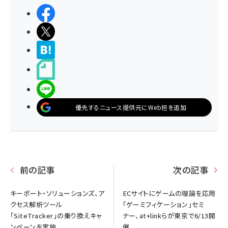
シェアする
ポストする
>ブクマする
noteで書く
LINEで送る
優先するニュース提供元にWeb担を追加
前の記事
次の記事
キーポート・ソリューションズ、ア
ECサイトにゲームの理論を応用
クセス解析ツール
「ゲーミフィケーション」セミ
「SiteTracker」の乗り換えキャ
ナー、at+linkらが東京で6/13開
ンペーンを実施
催