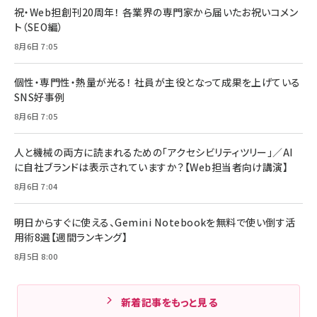
祝・Web担創刊20周年！ 各業界の専門家から届いたお祝いコメン
ト（SEO編）
8月6日 7:05
個性・専門性・熱量が光る！ 社員が主役となって成果を上げている
SNS好事例
8月6日 7:05
人と機械の両方に読まれるための「アクセシビリティツリー」／AI
に自社ブランドは表示されていますか？【Web担当者向け講演】
8月6日 7:04
明日からすぐに使える、Gemini Notebookを無料で使い倒す活
用術8選【週間ランキング】
8月5日 8:00
新着記事をもっと見る