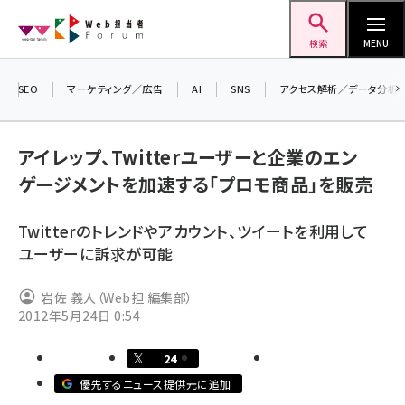
メ
Web担当者Forum
イ
検索
MENU
ン
コ
SEO
マーケティング／広告
AI
SNS
アクセス解析／データ分析
＼ 
ン
7月
テ
アイレップ、Twitterユーザーと企業のエン
差し
ン
ゲージメントを加速する「プロモ商品」を販売
▼ア
ツ
seo (3519)
に
Twitterのトレンドやアカウント、ツイートを利用して
ai (2801)
移
ユーザーに訴求が可能
動
youtube (2425)
岩佐 義人（Web担 編集部）
note (2310)
2012年5月24日 0:54
セミナー (2301)
24
z世代 (1620)
優先するニュース提供元に追加
meo (1274)