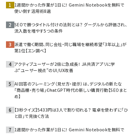
1週間かかった作業が1日に！ Gemini Notebookを無料で
使い倒す活用術8選
SEOで勝つタイトル付けの法則とは？ グーグルから評価され、
流入数を増やす5つの条件
派遣で働く期間、同じ会社・同じ職場を継続希望「3年以上」が
第1位【エン調べ】
アクティブユーザーが2倍に急成長！ JA共済アプリに学
ぶ“ユーザー視点”のUI/UX改善
AI回答のフレーミング（見せ方・提示）は、デジタルの新たな
「商品棚・売り場」――ChatGPT時代の新しい購買行動【SEOまと
め】
【3秒クイズ】5433円は3人で割り切れる？ 電卓を使わずに「ひ
と目」で見抜く方法
1週間かかった作業が1日に！ Gemini Notebookを無料で