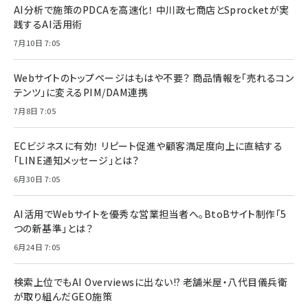
AI分析で施策のPDCAを高速化！ 中川政七商店とSprocketが実
践するAI活用術
7月10日 7:05
Webサイトのトップページはもはや不要？ 商品情報を「売れるコン
テンツ」に変えるPIM/DAM連携
7月8日 7:05
ECビジネスに有効！ リピート促進や顧客満足度向上に直結する
「LINE通知メッセージ」とは？
6月30日 7:05
AI活用でWebサイトを優秀な営業担当者へ。BtoBサイト制作「5
つの新基準」とは？
6月24日 7:05
検索上位でもAI Overviewsに出ない!? 老舗米屋・八代目儀兵衛
が取り組んだGEO施策