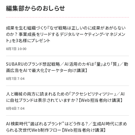
サポート正規品 メーカー保証5年 KLMEA128G
サポート正規品 メーカー保証5年 KLMEA128G
￥2,680
￥2,680
編集部からのおしらせ
anan(アンアン)2026/06/24号 No.2500増刊
スペシャルエディション[王道エンタメの矜持／
NIMASO ガラスフィルム iPhone 17 用 保護フィ
Amazon eギフトカード - Amazonロゴ - クラ
BTS]
ルム 強化ガラス 耐衝撃 高透過率 指紋防止 貼りや
シック
すい ガイド枠付き いPhone17 (6.3インチ) 対応
成果を生む組織づくり『なぜ戦略は正しいのに成果があがらない
￥1,100
￥5,000
2枚セット DSP25F1698
のか？ 事業成長をリードするデジタルマーケティング・マネジメン
￥1,599
ト』を3名様にプレゼント
anan(アンアン)2026/07/08号 No.2502[2026
Anker PowerLine III Flow USB-C & USB-C
年後半、あなたの恋と運命／山田涼介]
【New】Amazon Fire TV Stick HD | 手軽にスト
ケーブル Anker絡まないケーブル 240W 結束バン
8月7日 10:00
リーミングをはじめよう | ストリーミングメディアプ
ド付き USB PD対応 シリコン素材採用 iPhone
￥880
レイヤー
17 / 16 / 15 / Galaxy iPad Pro MacBook
￥1,890
Pro/Air 各種対応 (1.8m ミッドナイトブラック)
SUBARUのブランド想起戦略／AI活用のカギは「量」より「質」／動
￥6,980
画広告をAIで最大化【マーケター向け講演】
ママ投資家が育休中に１億貯めた株式投資
アサヒ飲料 モンスター エナジー 355ml×24本
￥1,870
8月7日 7:04
Anker Soundcore P31i (Bluetooth 6.1) 【完
￥4,192
全ワイヤレスイヤホン/アクティブノイズキャンセリ
ング/マルチポイント接続 / 最大50時間再生 / PSE
人と機械の両方に読まれるための「アクセシビリティツリー」／AI
組織の成果を最大化する ルールのデザイン
技術基準適合】ブラック
￥5,990
サッポロ 生ビール 黒ラベル 350ml 缶 24本 ビー
に自社ブランドは表示されていますか？【Web担当者向け講演】
￥1,980
ル ケース買い【6/30応募〆切! 黒ラベルビヤセラー
8月6日 7:04
キャンペーン】
Anker PowerLine III Flow USB-C & USB-C
ケーブル Anker絡まないケーブル 240W 結束バン
￥4,857
ド付き USB PD対応 シリコン素材採用 iPhone
AI検索時代“選ばれるブランド”はどう作る？／生成AI時代に求め
Amazonランキングをもっと見る
17 / 16 / 15 / Galaxy iPad Pro MacBook
￥1,890
られる次世代Web制作フロー【Web担当者向け講演】
Pro/Air 各種対応 (1.8m ミッドナイトブラック)