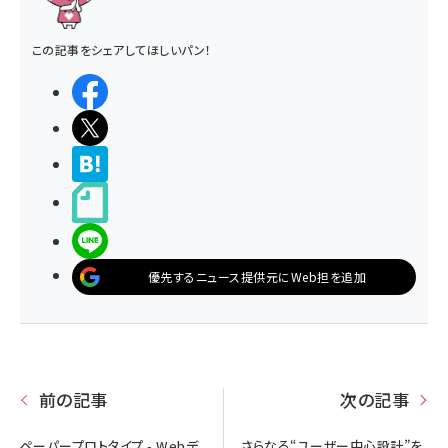
この記事をシェアしてほしいパン！
シェアする
ポストする
>ブクマする
noteで書く
LINEで送る
優先するニュース提供元にWeb担を追加
前の記事
次の記事
ペーパープロトタイプ - Webデ
さらなる“ユーザー中心設計”を