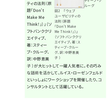
ティーブ・ク
ティの法則
（原
ルーグ
題「Don't
図2 『ウェブ
ユーザビリティの
Make Me
法則（原題
Think！」）』（ソ
「Don't Make
フトバンククリ
Me Think！」）』
（ソフトバンククリ
エイティブ、
エイティブ、著：ス
著：スティー
ティーブ・クルー
ブ・クルーグ、
グ、訳：中野恵美
子 ）
訳：中野恵美
子 ）が大ヒットして一躍人気者に。その巧み
な話術を活かして、ルイス・ローゼンフェルド
といっしょにワークショップを開催したり、
コ
ンサルタント
として活躍している。