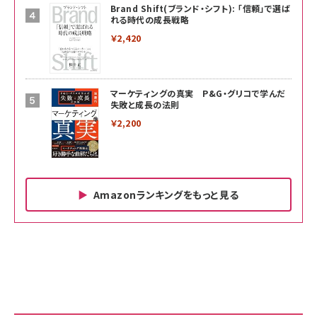
Brand Shift(ブランド・シフト): 「信頼」で選ば
れる時代の成長戦略
￥2,420
マーケティングの真実 P&G・グリコで学んだ
失敗と成長の法則
￥2,200
Amazonランキングをもっと見る
Amazon ビジネス・経済関連書籍 の売れ筋ランキン
Amazon 家電＆カメラ の売れ筋ランキング
Amazon パソコン・周辺機器 の売れ筋ランキング
グ
更新日時：2026/06/26 19:00
更新日時：2026/06/26 19:00
更新日時：2026/06/26 19:00
anan(アンアン)2026/07/01号 No.2501[魅せる
KIOXIA(キオクシア) 旧東芝メモリ microSD
KIOXIA(キオクシア) 旧東芝メモリ microSD
カラダ2026／宮舘涼太]
128GB UHS-I Class10 (最大読出速度
128GB UHS-I Class10 (最大読出速度
100MB/s) Nintendo Switch動作確認済 国内
100MB/s) Nintendo Switch動作確認済 国内
￥880