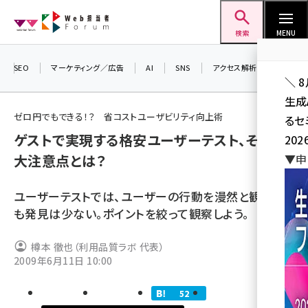
メ
Web担当者Forum
イ
検索
MENU
ン
コ
SEO
マーケティング／広告
AI
SNS
アクセス解析／データ分析
＼ 
ン
生成
テ
ゼロ円でもできる！？ 省コストユーザビリティ向上術
るセ
ン
ゲストで実現する格安ユーザーテスト、その3
202
ツ
seo (3538)
大注意点とは？
▼申
に
ai (2820)
移
ユーザーテストでは、ユーザーの行動を漫然と観察して
動
youtube (2444)
も発見は少ない。ポイントを絞って観察しよう。
note (2322)
樽本 徹也（利用品質ラボ 代表）
セミナー (2315)
2009年6月11日 10:00
z世代 (1629)
52
meo (1281)