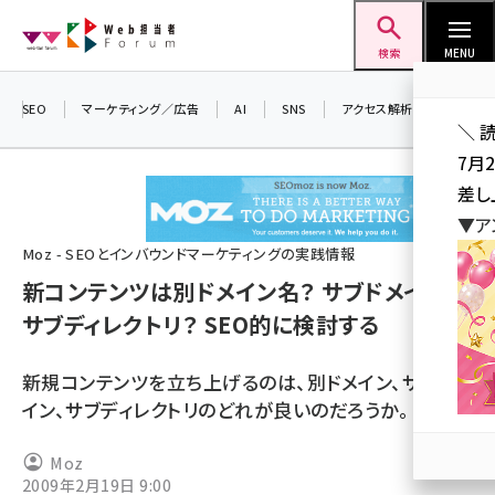
メ
Web担当者Forum
イ
検索
MENU
ン
コ
SEO
マーケティング／広告
AI
SNS
アクセス解析／データ分析
＼ 
ン
7月
テ
差し
ン
▼ア
ツ
seo (3519)
Moz - SEOとインバウンドマーケティングの実践情報
に
新コンテンツは別ドメイン名？ サブドメイン？
ai (2801)
移
サブディレクトリ？ SEO的に検討する
動
youtube (2425)
note (2310)
新規コンテンツを立ち上げるのは、別ドメイン、サブドメ
イン、サブディレクトリのどれが良いのだろうか。
セミナー (2301)
z世代 (1620)
Moz
2009年2月19日 9:00
meo (1274)