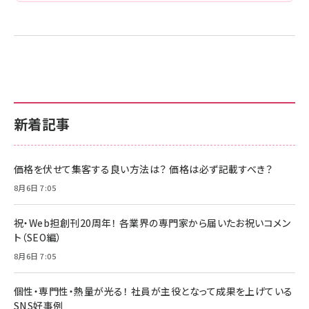
新着記事
価格を伏せて集客する良い方法は？ 価格は必ず記載すべき？
8月6日 7:05
祝・Web担創刊20周年！ 各業界の専門家から届いたお祝いコメン
ト（SEO編）
8月6日 7:05
個性・専門性・熱量が光る！ 社員が主役となって成果を上げている
SNS好事例