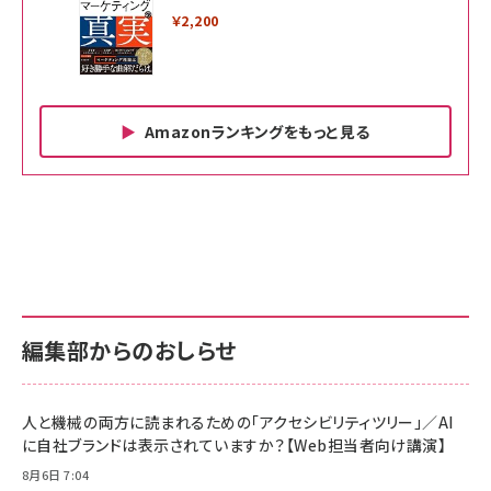
￥2,200
Amazonランキングをもっと見る
Amazon ビジネス・経済関連書籍 の売れ筋ランキン
Amazon 家電＆カメラ の売れ筋ランキング
Amazon パソコン・周辺機器 の売れ筋ランキング
グ
更新日時：2026/06/26 19:00
更新日時：2026/06/26 19:00
更新日時：2026/06/26 19:00
anan(アンアン)2026/07/01号 No.2501[魅せる
KIOXIA(キオクシア) 旧東芝メモリ microSD
KIOXIA(キオクシア) 旧東芝メモリ microSD
カラダ2026／宮舘涼太]
128GB UHS-I Class10 (最大読出速度
128GB UHS-I Class10 (最大読出速度
100MB/s) Nintendo Switch動作確認済 国内
100MB/s) Nintendo Switch動作確認済 国内
￥880
サポート正規品 メーカー保証5年 KLMEA128G
サポート正規品 メーカー保証5年 KLMEA128G
￥2,680
￥2,680
編集部からのおしらせ
anan(アンアン)2026/06/24号 No.2500増刊
スペシャルエディション[王道エンタメの矜持／
NIMASO ガラスフィルム iPhone 17 用 保護フィ
Amazon eギフトカード - Amazonロゴ - クラ
BTS]
ルム 強化ガラス 耐衝撃 高透過率 指紋防止 貼りや
シック
すい ガイド枠付き いPhone17 (6.3インチ) 対応
人と機械の両方に読まれるための「アクセシビリティツリー」／AI
￥1,100
￥5,000
2枚セット DSP25F1698
に自社ブランドは表示されていますか？【Web担当者向け講演】
￥1,599
8月6日 7:04
anan(アンアン)2026/07/08号 No.2502[2026
Anker PowerLine III Flow USB-C & USB-C