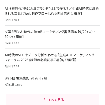
年後半、あなたの恋と運命／山田涼介]
【New】Amazon Fire TV Stick HD | 手軽にスト
ケーブル Anker絡まないケーブル 240W 結束バン
リーミングをはじめよう | ストリーミングメディアプ
ド付き USB PD対応 シリコン素材採用 iPhone
￥880
AI検索時代“選ばれるブランド”はどう作る？／生成AI時代に求め
レイヤー
17 / 16 / 15 / Galaxy iPad Pro MacBook
￥1,890
Pro/Air 各種対応 (1.8m ミッドナイトブラック)
られる次世代Web制作フロー【Web担当者向け講演】
￥6,980
ママ投資家が育休中に１億貯めた株式投資
8月5日 7:04
アサヒ飲料 モンスター エナジー 355ml×24本
￥1,870
Anker Soundcore P31i (Bluetooth 6.1) 【完
￥4,192
全ワイヤレスイヤホン/アクティブノイズキャンセリ
＜第3回＞AI時代のBtoBマーケティング実践講座【9/29（火）・
ング/マルチポイント接続 / 最大50時間再生 / PSE
30（水）開催】
組織の成果を最大化する ルールのデザイン
技術基準適合】ブラック
￥5,990
サッポロ 生ビール 黒ラベル 350ml 缶 24本 ビー
8月4日 9:00
￥1,980
ル ケース買い【6/30応募〆切! 黒ラベルビヤセラー
キャンペーン】
Anker PowerLine III Flow USB-C & USB-C
ケーブル Anker絡まないケーブル 240W 結束バン
￥4,857
AI時代のSEOやデータ分析がわかる「生成AI×マーケティング
ド付き USB PD対応 シリコン素材採用 iPhone
フォーラム 2026」講師の必読記事7選【8/27開催】
Amazonランキングをもっと見る
17 / 16 / 15 / Galaxy iPad Pro MacBook
￥1,890
Pro/Air 各種対応 (1.8m ミッドナイトブラック)
8月4日 7:04
Amazonランキングをもっと見る
Web担 編集後記 2026年7月
Amazonランキングをもっと見る
7月31日 15:00
すべて見る