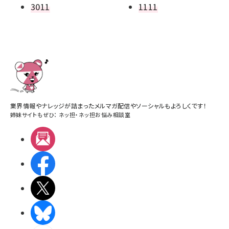
3011
1111
業界情報やナレッジが詰まったメルマガ配信やソーシャルもよろしくです！
姉妹サイトもぜひ：
ネッ担
・
ネッ担お悩み相談室
メルマガ
Facebook
X(エックス)
BlueSky