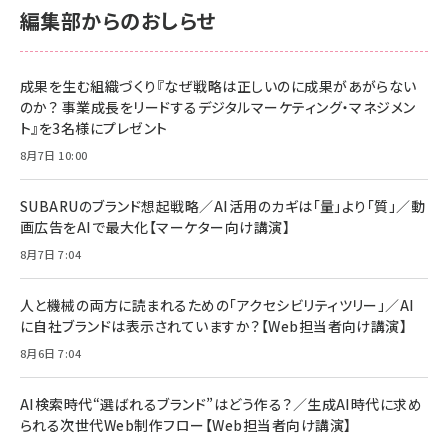
￥2,680
￥2,680
編集部からのおしらせ
anan(アンアン)2026/06/24号 No.2500増刊
スペシャルエディション[王道エンタメの矜持／
NIMASO ガラスフィルム iPhone 17 用 保護フィ
Amazon eギフトカード - Amazonロゴ - クラ
BTS]
ルム 強化ガラス 耐衝撃 高透過率 指紋防止 貼りや
シック
すい ガイド枠付き いPhone17 (6.3インチ) 対応
成果を生む組織づくり『なぜ戦略は正しいのに成果があがらない
￥1,100
￥5,000
2枚セット DSP25F1698
のか？ 事業成長をリードするデジタルマーケティング・マネジメン
￥1,599
ト』を3名様にプレゼント
anan(アンアン)2026/07/08号 No.2502[2026
Anker PowerLine III Flow USB-C & USB-C
年後半、あなたの恋と運命／山田涼介]
【New】Amazon Fire TV Stick HD | 手軽にスト
ケーブル Anker絡まないケーブル 240W 結束バン
8月7日 10:00
リーミングをはじめよう | ストリーミングメディアプ
ド付き USB PD対応 シリコン素材採用 iPhone
￥880
レイヤー
17 / 16 / 15 / Galaxy iPad Pro MacBook
￥1,890
Pro/Air 各種対応 (1.8m ミッドナイトブラック)
SUBARUのブランド想起戦略／AI活用のカギは「量」より「質」／動
￥6,980
画広告をAIで最大化【マーケター向け講演】
ママ投資家が育休中に１億貯めた株式投資
アサヒ飲料 モンスター エナジー 355ml×24本
￥1,870
8月7日 7:04
Anker Soundcore P31i (Bluetooth 6.1) 【完
￥4,192
全ワイヤレスイヤホン/アクティブノイズキャンセリ
ング/マルチポイント接続 / 最大50時間再生 / PSE
人と機械の両方に読まれるための「アクセシビリティツリー」／AI
組織の成果を最大化する ルールのデザイン
技術基準適合】ブラック
￥5,990
サッポロ 生ビール 黒ラベル 350ml 缶 24本 ビー
に自社ブランドは表示されていますか？【Web担当者向け講演】
￥1,980
ル ケース買い【6/30応募〆切! 黒ラベルビヤセラー
8月6日 7:04
キャンペーン】
Anker PowerLine III Flow USB-C & USB-C
ケーブル Anker絡まないケーブル 240W 結束バン
￥4,857
ド付き USB PD対応 シリコン素材採用 iPhone
AI検索時代“選ばれるブランド”はどう作る？／生成AI時代に求め
Amazonランキングをもっと見る
17 / 16 / 15 / Galaxy iPad Pro MacBook
￥1,890
られる次世代Web制作フロー【Web担当者向け講演】
Pro/Air 各種対応 (1.8m ミッドナイトブラック)