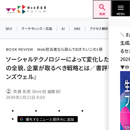
メ
Web担当者Forum
イ
検索
MENU
ン
コ
SEO
マーケティング／広告
AI
SNS
アクセス解析／データ分析
＼ 
ン
生成
テ
BOOK REVIEW Web担当者なら読んでおきたいこの1冊
るセ
ン
ソーシャルテクノロジーによって変化した世界
202
ツ
seo (3538)
の全貌、企業が取るべき戦略とは／書評『グラ
▼申
に
ンズウェル』
ai (2820)
移
動
youtube (2444)
斉藤 彰男（Web担 編集部）
2009年1月21日 8:00
note (2322)
セミナー (2315)
z世代 (1629)
優先するニュース提供元に追加
meo (1281)