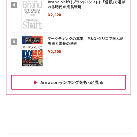
Brand Shift(ブランド・シフト): 「信頼」で選ば
れる時代の成長戦略
￥2,420
マーケティングの真実 P&G・グリコで学んだ
失敗と成長の法則
￥2,200
Amazonランキングをもっと見る
Amazon ビジネス・経済関連書籍 の売れ筋ランキン
Amazon 家電＆カメラ の売れ筋ランキング
Amazon パソコン・周辺機器 の売れ筋ランキング
グ
更新日時：2026/06/26 19:00
更新日時：2026/06/26 19:00
更新日時：2026/06/26 19:00
anan(アンアン)2026/07/01号 No.2501[魅せる
KIOXIA(キオクシア) 旧東芝メモリ microSD
KIOXIA(キオクシア) 旧東芝メモリ microSD
カラダ2026／宮舘涼太]
128GB UHS-I Class10 (最大読出速度
128GB UHS-I Class10 (最大読出速度
100MB/s) Nintendo Switch動作確認済 国内
100MB/s) Nintendo Switch動作確認済 国内
￥880
サポート正規品 メーカー保証5年 KLMEA128G
サポート正規品 メーカー保証5年 KLMEA128G