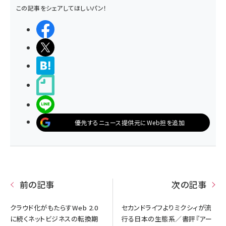
この記事をシェアしてほしいパン！
シェアする
ポストする
>ブクマする
noteで書く
LINEで送る
優先するニュース提供元にWeb担を追加
前の記事
次の記事
クラウド化がもたらすWeb 2.0
セカンドライフよりミクシィが流
に続くネットビジネスの転換期
行る日本の生態系／書評『アー