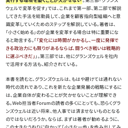
実行する環境を築くことが欠かせない
。第三部「グランズ
ウェルで変革を促す」では、これまで第一部、第二部で解説
してきた手法を総動員して、企業を顧客指向型組織へと意
識変革していくためのステップを解説している。著者は、
「小さく始める」のが企業を変革する場合は特に重要にな
ると助言する。「
変化には時間がかかるし、一度に発揮で
きる政治力にも限りがあるならば、闘うべき戦いは戦略的
に選ぶべきだ
」。第三部では、他にグランズウェルを社内
で活用する方法も、紹介されている。
本書を読むと、グランズウェルは、もはや避けては通れない
時代の流れであり、これを新たな企業発展の戦略にするに
は、企業自体が変わることが欠かせないことが理解でき
る。Web担当者Forumの読者の多くにとっても、恐らくグラ
ンズウェルは近い将来、他人事では済ませないものとなる
のではないだろうか。ならば、まずは著者が勧めるように、
この大きなうねりに向かって「小さな一歩」を歩み出してみ