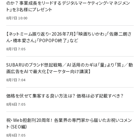
のか？ 事業成長をリードするデジタルマーケティング・マネジメン
ト』を3名様にプレゼント
8月7日 10:00
【ネットミーム振り返り・2026年7月】「映画ちいかわ」「佐藤二朗さ
ん・橋本愛さん」「POPOPO終了」など
8月7日 7:05
SUBARUのブランド想起戦略／AI活用のカギは「量」より「質」／動
画広告をAIで最大化【マーケター向け講演】
8月7日 7:04
価格を伏せて集客する良い方法は？ 価格は必ず記載すべき？
8月6日 7:05
祝・Web担創刊20周年！ 各業界の専門家から届いたお祝いコメン
ト（SEO編）
8月6日 7:05