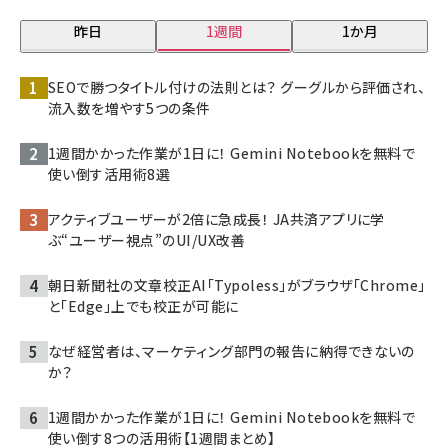
昨日
1週間
1か月
SEOで勝つタイトル付けの法則とは？ グーグルから評価され、
流入数を増やす5つの条件
1週間かかった作業が1日に！ Gemini Notebookを無料で
使い倒す活用術8選
アクティブユーザーが2倍に急成長！ JA共済アプリに学
ぶ“ユーザー視点”のUI/UX改善
朝日新聞社の文章校正AI「Typoless」がブラウザ「Chrome」
と「Edge」上でも校正が可能に
なぜ経営者は、マーケティング部門の報告に納得できないの
か？
1週間かかった作業が1日に！ Gemini Notebookを無料で
使い倒す8つの活用術【1週間まとめ】