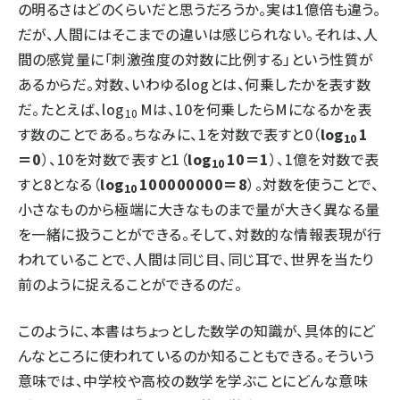
の明るさはどのくらいだと思うだろうか。実は1億倍も違う。
だが、人間にはそこまでの違いは感じられない。それは、人
間の感覚量に「刺激強度の対数に比例する」という性質が
あるからだ。対数、いわゆるlogとは、何乗したかを表す数
だ。たとえば、log
Mは、10を何乗したらMになるかを表
10
す数のことである。ちなみに、1を対数で表すと0（
log
1
10
＝0
）、10を対数で表すと1（
log
10＝1
）、1億を対数で表
10
すと8となる（
log
100000000＝8
）。対数を使うことで、
10
小さなものから極端に大きなものまで量が大きく異なる量
を一緒に扱うことができる。そして、対数的な情報表現が行
われていることで、人間は同じ目、同じ耳で、世界を当たり
前のように捉えることができるのだ。
このように、本書はちょっとした数学の知識が、具体的にど
んなところに使われているのか知ることもできる。そういう
意味では、中学校や高校の数学を学ぶことにどんな意味