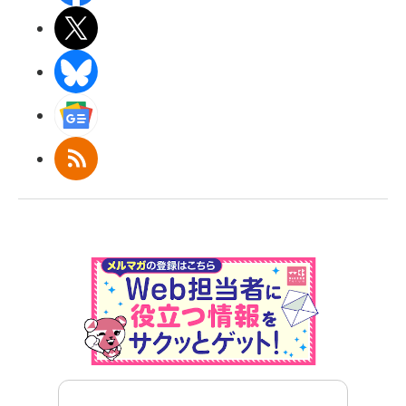
X(エックス)
BlueSky
Googleニュース
RSS