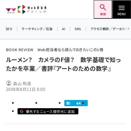
メ
Web担当者Forum
イ
検索
MENU
ン
コ
SEO
マーケティング／広告
AI
SNS
アクセス解析／データ分析
＼ 
ン
生成
テ
るセミ
BOOK REVIEW Web担当者なら読んでおきたいこの1冊
ン
202
ルーメン？ カメラのF値？ 数学基礎で知っ
ツ
seo (3528)
▼申
たかを卒業／書評『アートのための数学』
に
ai (2811)
移
森山 和道
動
youtube (2439)
2008年8月11日 8:00
note (2315)
64
セミナー (2308)
優先するニュース提供元に追加
z世代 (1623)
meo (1277)