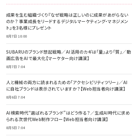
スペシャルエディション[王道エンタメの矜持／
NIMASO ガラスフィルム iPhone 17 用 保護フィ
Amazon eギフトカード - Amazonロゴ - クラ
BTS]
ルム 強化ガラス 耐衝撃 高透過率 指紋防止 貼りや
シック
すい ガイド枠付き いPhone17 (6.3インチ) 対応
成果を生む組織づくり『なぜ戦略は正しいのに成果があがらない
￥1,100
￥5,000
2枚セット DSP25F1698
のか？ 事業成長をリードするデジタルマーケティング・マネジメン
￥1,599
ト』を3名様にプレゼント
anan(アンアン)2026/07/08号 No.2502[2026
Anker PowerLine III Flow USB-C & USB-C
年後半、あなたの恋と運命／山田涼介]
【New】Amazon Fire TV Stick HD | 手軽にスト
ケーブル Anker絡まないケーブル 240W 結束バン
8月7日 10:00
リーミングをはじめよう | ストリーミングメディアプ
ド付き USB PD対応 シリコン素材採用 iPhone
￥880
レイヤー
17 / 16 / 15 / Galaxy iPad Pro MacBook
￥1,890
Pro/Air 各種対応 (1.8m ミッドナイトブラック)
SUBARUのブランド想起戦略／AI活用のカギは「量」より「質」／動
￥6,980
画広告をAIで最大化【マーケター向け講演】
ママ投資家が育休中に１億貯めた株式投資
アサヒ飲料 モンスター エナジー 355ml×24本
￥1,870
8月7日 7:04
Anker Soundcore P31i (Bluetooth 6.1) 【完
￥4,192
全ワイヤレスイヤホン/アクティブノイズキャンセリ
ング/マルチポイント接続 / 最大50時間再生 / PSE
人と機械の両方に読まれるための「アクセシビリティツリー」／AI
組織の成果を最大化する ルールのデザイン
技術基準適合】ブラック
￥5,990
サッポロ 生ビール 黒ラベル 350ml 缶 24本 ビー
に自社ブランドは表示されていますか？【Web担当者向け講演】
￥1,980
ル ケース買い【6/30応募〆切! 黒ラベルビヤセラー
8月6日 7:04
キャンペーン】
Anker PowerLine III Flow USB-C & USB-C
ケーブル Anker絡まないケーブル 240W 結束バン
￥4,857
ド付き USB PD対応 シリコン素材採用 iPhone
AI検索時代“選ばれるブランド”はどう作る？／生成AI時代に求め
Amazonランキングをもっと見る
17 / 16 / 15 / Galaxy iPad Pro MacBook
￥1,890
られる次世代Web制作フロー【Web担当者向け講演】
Pro/Air 各種対応 (1.8m ミッドナイトブラック)
Amazonランキングをもっと見る
8月5日 7:04