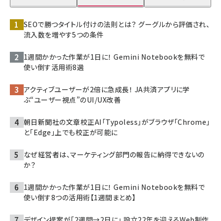
SEOで勝つタイトル付けの法則とは？ グーグルから評価され、
流入数を増やす5つの条件
1週間かかった作業が1日に！ Gemini Notebookを無料で
使い倒す活用術8選
アクティブユーザーが2倍に急成長！ JA共済アプリに学
ぶ“ユーザー視点”のUI/UX改善
朝日新聞社の文章校正AI「Typoless」がブラウザ「Chrome」
と「Edge」上でも校正が可能に
なぜ経営者は、マーケティング部門の報告に納得できないの
か？
1週間かかった作業が1日に！ Gemini Notebookを無料で
使い倒す8つの活用術【1週間まとめ】
デザイン提案が「2週間→2日に」 設立22年を迎えるWeb制作