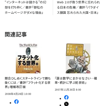
“インターネットは儲かる”の幻
Web 2.0が救う世界に忘れられ
想を打ち砕く／書評『御社の
る日本の危機／書評『パラダイ
ホームページがダメな理由』
ス鎖国 忘れられた大国・日本』
関連記事
競合ひしめくスタートラインで勝ち
『運は数学にまかせなさい―確
抜くには／書評『フラット化する世
率・統計に学ぶ処世術』
界』増補改訂版
2007年11月26日 8:00
2008年4月28日 10:00