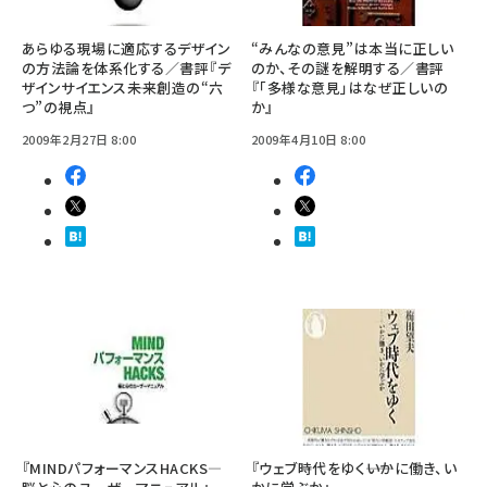
あらゆる現場に適応するデザイン
“みんなの意見”は本当に正しい
の方法論を体系化する／書評『デ
のか、その謎を解明する／書評
ザインサイエンス――未来創造の“六
『「多様な意見」はなぜ正しいの
つ”の視点』
か』
2009年2月27日 8:00
2009年4月10日 8:00
『MINDパフォーマンスHACKS―
『ウェブ時代をゆく――いかに働き、い