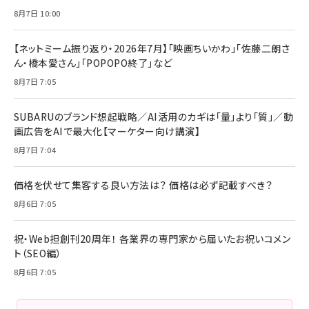
8月7日 10:00
【ネットミーム振り返り・2026年7月】「映画ちいかわ」「佐藤二朗さ
ん・橋本愛さん」「POPOPO終了」など
8月7日 7:05
SUBARUのブランド想起戦略／AI活用のカギは「量」より「質」／動
画広告をAIで最大化【マーケター向け講演】
8月7日 7:04
価格を伏せて集客する良い方法は？ 価格は必ず記載すべき？
8月6日 7:05
祝・Web担創刊20周年！ 各業界の専門家から届いたお祝いコメン
ト（SEO編）
8月6日 7:05