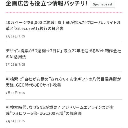
企画広告も役立つ情報バッチリ！
Sponsored
10万ページを8,000に激減！ 富士通が挑んだグローバルサイト改
革と「SitecoreAI」移行の舞台裏
7月29日 7:05
デザイン提案が「2週間→2日に」 設立22年を迎えるWeb制作会社
のAI活用法
7月28日 7:05
AI検索で“自社がお勧め”されない！ お米ギフトの八代目儀兵衛が
実践、GEO時代のECサイト改善
7月16日 7:05
AI検索時代、なぜSNSが重要？ フジドリームエアラインズが実
践“フォロワー6倍・UGC200％増”の舞台裏
7月14日 7:05