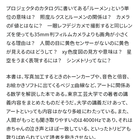
プロジェクタのカタログに書いてある「ルーメン」という単
位の意味は？ 照度ルクスとルーメンの関係は？ カメラ
のF値とはなに？ 一眼レフデジカメで撮影すると同じレン
ズを使っても35mm判フィルムカメラよりも画角が小さく
なる理由は？ 人間の目に黄色センサーがないのに黄色
が見えるのはどうして？ xy色度図の見方や意味は？ 星
空をうまく表現するには？ シンメトリってなに？
本書は、写真加工するときのトーンカーブや、音色と倍音、
お絵かきソフトに出てくるベジェ曲線など、アートに関係あ
る数学を解説した本である。東京工芸大学での著者の講
義内容をまとめたものだそうだ。大学の講義だけあって、
アートといっても内容はかなり多岐にわたっている。また、
人間がもっとも聞き取りやすいのは4000Hzであり、それは
赤ちゃんの泣き声とほぼ一致している、といったトリビアも
散りばめられていて読者を飽きさせない。