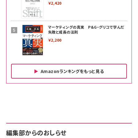
￥2,420
マーケティングの真実 P&G・グリコで学んだ
失敗と成長の法則
￥2,200
Amazonランキングをもっと見る
Amazon ビジネス・経済関連書籍 の売れ筋ランキン
Amazon 家電＆カメラ の売れ筋ランキング
Amazon パソコン・周辺機器 の売れ筋ランキング
グ
更新日時：2026/06/26 19:00
更新日時：2026/06/26 19:00
更新日時：2026/06/26 19:00
anan(アンアン)2026/07/01号 No.2501[魅せる
KIOXIA(キオクシア) 旧東芝メモリ microSD
KIOXIA(キオクシア) 旧東芝メモリ microSD
カラダ2026／宮舘涼太]
128GB UHS-I Class10 (最大読出速度
128GB UHS-I Class10 (最大読出速度
100MB/s) Nintendo Switch動作確認済 国内
100MB/s) Nintendo Switch動作確認済 国内
￥880
サポート正規品 メーカー保証5年 KLMEA128G
サポート正規品 メーカー保証5年 KLMEA128G
￥2,680
￥2,680
編集部からのおしらせ
anan(アンアン)2026/06/24号 No.2500増刊