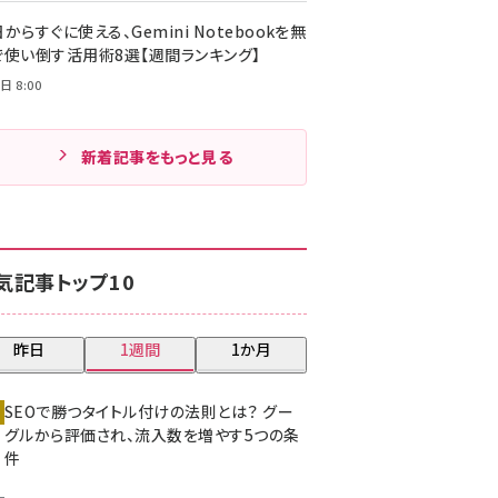
からすぐに使える、Gemini Notebookを無
で使い倒す活用術8選【週間ランキング】
日 8:00
新着記事をもっと見る
気記事トップ10
昨日
1週間
1か月
SEOで勝つタイトル付けの法則とは？ グー
グルから評価され、流入数を増やす5つの条
件