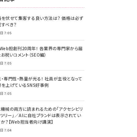
z世代 (1622)
格を伏せて集客する良い方法は？ 価格は必ず
meo (1275)
載すべき？
llmo (1163)
日 7:05
・Web担創刊20周年！ 各業界の専門家から届
お祝いコメント（SEO編）
日 7:05
性・専門性・熱量が光る！ 社員が主役となって
果を上げているSNS好事例
日 7:05
と機械の両方に読まれるための「アクセシビリ
ィツリー」／AIに自社ブランドは表示されてい
すか？【Web担当者向け講演】
日 7:04