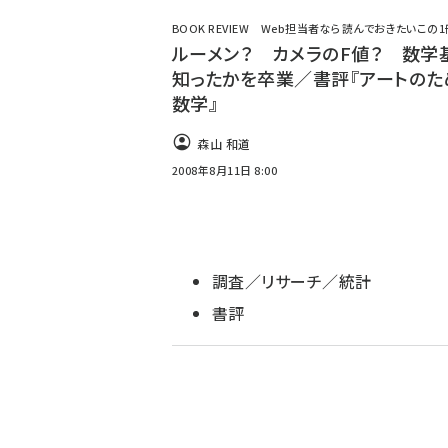
ず
BOOK REVIEW Web担当者なら読んでおきたいこの1
ルーメン？ カメラのF値？ 数学
知ったかを卒業／書評『アートのた
数学』
森山 和道
2008年8月11日 8:00
調査／リサーチ／統計
書評