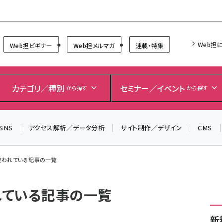
Forum
Web担
Web担ビギナー
Web担メルマガ
連載・特集
カテゴリ／種別
セミナー／イベント
から探す
から探す
SNS
アクセス解析／データ分析
サイト制作／デザイン
CMS
が使われている記事の一覧
れている記事の一覧
新