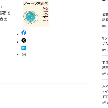
冊
基礎で
価
めの
記
8月6
祝
いた
8月6
64
個
成
8月6
人
テ
ま
8月6