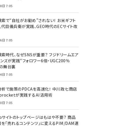
8日 7:05
I検索で“自社がお勧め”されない！ お米ギフト
八代目儀兵衛が実践、GEO時代のECサイト改
6日 7:05
検索時代、なぜSNSが重要？ フジドリームエア
ンズが実践“フォロワー6倍・UGC200％
”の舞台裏
4日 7:05
I分析で施策のPDCAを高速化！ 中川政七商店
procketが実践するAI活用術
0日 7:05
ebサイトのトップページはもはや不要？ 商品
を「売れるコンテンツ」に変えるPIM/DAM連