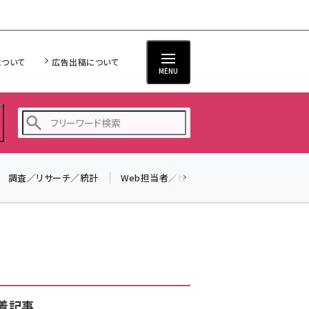
について
広告出稿について
MENU
調査／リサーチ／統計
Web担当者／仕事
法律／標準規格
seo (3526)
ai (2807)
youtube (2434)
note (2312)
セミナー (2307)
着記事