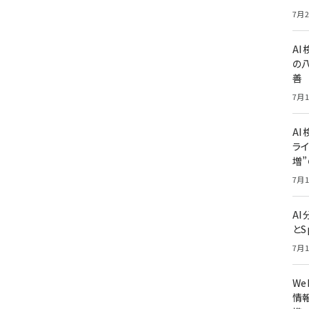
7月2
A
の
善
7月1
AI
ライ
増
7月1
A
とS
7月1
W
情報