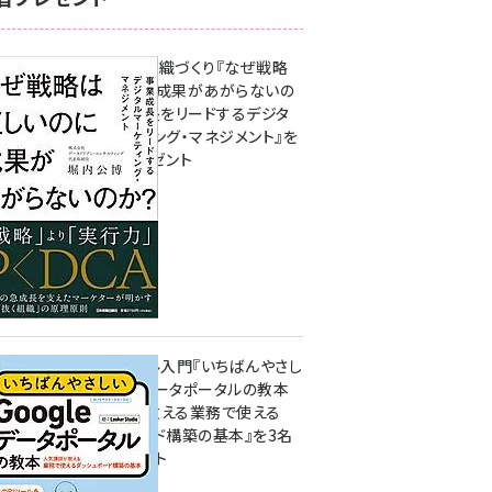
成果を生む組織づくり『なぜ戦略
は正しいのに成果があがらないの
か？ 事業成長をリードするデジタ
ルマーケティング・マネジメント』を
3名様にプレゼント
8月7日 10:00
無料BIツール入門『いちばんやさし
いGoogleデータポータルの教本
人気講師が教える業務で使える
ダッシュボード構築の基本』を3名
様にプレゼント
7月31日 10:00