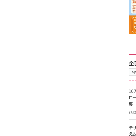
企
S
10
ロー
裏
7月2
デ
え