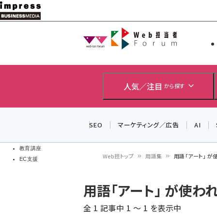
メ
イ
Web担当者
Web担当者
ン
EC担当者
コ
製品導入
ン
企業IT
ソフト開発
テ
人気／注目
から探す
IoT・AI
ン
DCクラウド
研究・調査
ツ
SEO
マーケティング／広告
AI
エネルギー
に
ドローン
移
教育講座
Web担トップ
用語集
用語「アート」 
EC支援
動
パ
用語「アート」 が使わ
ン
全 1 記事中 1 ～ 1 を表示中
く