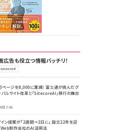
画広告も役立つ情報バッチリ！
ponsored
万ページを8,000に激減！ 富士通が挑んだグ
バルサイト改革と「SitecoreAI」移行の舞台
9日 7:05
ザイン提案が「2週間→2日に」 設立22年を迎
るWeb制作会社のAI活用法