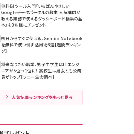
無料BIツール入門『いちばんやさしい
Googleデータポータルの教本 人気講師が
教える業務で使えるダッシュボード構築の基
本』を3名様にプレゼント
明日からすぐに使える、Gemini Notebook
を無料で使い倒す活用術8選【週間ランキン
グ】
将来なりたい職業、男子中学生はITエンジ
ニアが5位→1位に！ 高校生は男女とも公務
員がトップ【ソニー生命調べ】
人気記事ランキングをもっと見る
者プレゼント