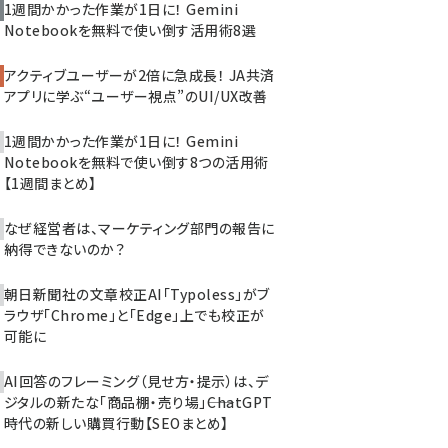
1週間かかった作業が1日に！ Gemini
Notebookを無料で使い倒す活用術8選
アクティブユーザーが2倍に急成長！ JA共済
アプリに学ぶ“ユーザー視点”のUI/UX改善
1週間かかった作業が1日に！ Gemini
Notebookを無料で使い倒す8つの活用術
【1週間まとめ】
なぜ経営者は、マーケティング部門の報告に
納得できないのか？
朝日新聞社の文章校正AI「Typoless」がブ
ラウザ「Chrome」と「Edge」上でも校正が
可能に
AI回答のフレーミング（見せ方・提示）は、デ
ジタルの新たな「商品棚・売り場」――ChatGPT
時代の新しい購買行動【SEOまとめ】