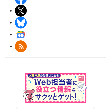
X(エックス)
BlueSky
Googleニュース
RSS