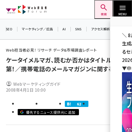
メ
Web担当者Forum
イ
検索
MENU
ン
コ
SEO
マーケティング／広告
AI
SNS
アクセス解析／データ分析
＼ 
ン
生成
テ
Web担当者必見！ リサーチ データ&市場調査レポート
るセ
ン
ケータイメルマガ、読むか否かはタイトル次
202
ツ
seo (3532)
第！／携帯電話のメールマガジンに関する調査
▼申
に
ai (2814)
移
Webマーケティングガイド
動
youtube (2441)
2008年4月1日 10:00
note (2317)
62
セミナー (2310)
優先するニュース提供元に追加
z世代 (1623)
meo (1277)