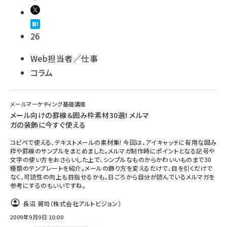
26
Web担当者／仕事
コラム
メールマーケティング基礎講座
メール向けの罫線＆囲み枠素材30選! メルマ
ガの装飾に今すぐ使える
コピペで使える、テキストメールの素材集! 今回は、アイキャッチに有用な囲み
枠や罫線のサンプルをまとめました。メルマガ制作時にポイントとなる記号や
文字の使い方をおさらいした上で、シンプルなものからかわいいものまで30
種類のテンプレートを紹介。メールの飾り方を変えるだけで、目を引くだけで
なく、可読性の向上も目指せるかも。日ごろから自分が読んでいるメルマガを
参考にするのもいいですね。
長沼 晃司（株式会社アルトビジョン）
2009年9月9日 10:00