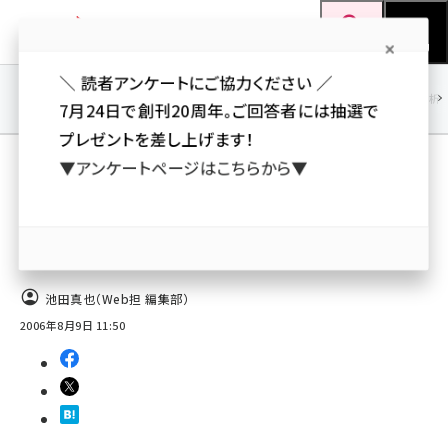
メ
Web担当者Forum
イ
検索
MENU
ン
＼ 読者アンケートにご協力ください ／
コ
SEO
マーケティング／広告
AI
SNS
アクセス解析／データ分析
7月24日で創刊20周年。ご回答者には抽選で
ン
プレゼントを差し上げます！
テ
用語「メルマガ」 が使われている記事の一覧
▼アンケートページはこちらから▼
ン
全 99 記事中 1 ～ 50 を表示中
ツ
seo (3524)
に
Yahoo! JAPAN、パソコン・携帯向けの無料
メールマガジン登録・発行サービスを開始
ai (2804)
移
動
youtube (2431)
池田真也（Web担 編集部）
2006年8月9日 11:50
note (2312)
セミナー (2306)
z世代 (1622)
meo (1275)