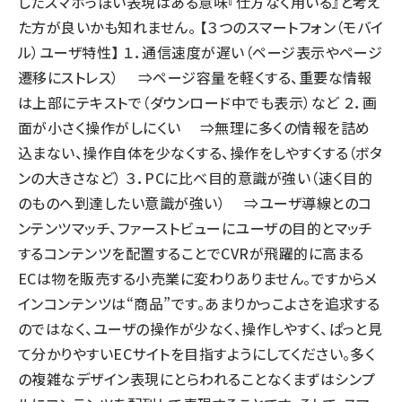
したスマホっぽい表現はある意味『仕方なく用いる』と考え
た方が良いかも知れません。 【３つのスマートフォン（モバイ
ル）ユーザ特性】 １．通信速度が遅い（ページ表示やページ
遷移にストレス） ⇒ページ容量を軽くする、重要な情報
は上部にテキストで（ダウンロード中でも表示）など ２．画
面が小さく操作がしにくい ⇒無理に多くの情報を詰め
込まない、操作自体を少なくする、操作をしやすくする（ボタ
ンの大きさなど） ３．PCに比べ目的意識が強い（速く目的
のものへ到達したい意識が強い） ⇒ユーザ導線とのコ
ンテンツマッチ、ファーストビューにユーザの目的とマッチ
するコンテンツを配置することでCVRが飛躍的に高まる
ECは物を販売する小売業に変わりありません。ですからメ
インコンテンツは“商品”です。あまりかっこよさを追求する
のではなく、ユーザの操作が少なく、操作しやすく、ぱっと見
て分かりやすいECサイトを目指すようにしてください。多く
の複雑なデザイン表現にとらわれることなくまずはシンプ