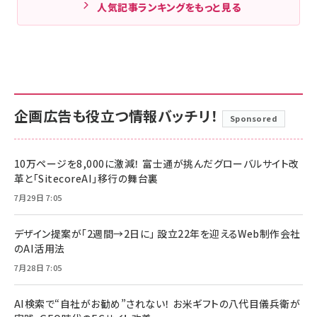
人気記事ランキングをもっと見る
企画広告も役立つ情報バッチリ！
Sponsored
10万ページを8,000に激減！ 富士通が挑んだグローバルサイト改
革と「SitecoreAI」移行の舞台裏
7月29日 7:05
デザイン提案が「2週間→2日に」 設立22年を迎えるWeb制作会社
のAI活用法
7月28日 7:05
AI検索で“自社がお勧め”されない！ お米ギフトの八代目儀兵衛が