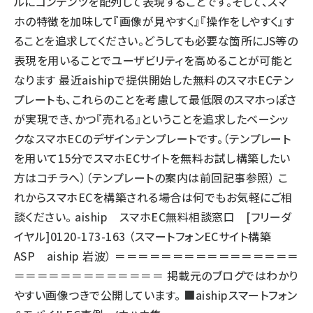
ルにコンテンツを配列して表現することです。そして、スマ
ホの特徴を加味して『画像が見やすく』『操作をしやすく』す
ることを追求してください。どうしても必要な箇所にJS等の
表現を用いることでユーザビリティを高めることが可能と
なります 最近aishipで提供開始した無料のスマホECテン
プレートも、これらのことを考慮して最低限のスマホっぽさ
が実現でき、かつ『売れる』ということを追求したベーシッ
クなスマホECのデザインテンプレートです。（
テンプレート
を用いて15分でスマホECサイトを無料お試し構築したい
方はコチラへ
）（
テンプレートの案内は前回記事参照
） こ
れからスマホECを構築される場合は何でもお気軽にご相
談ください。 aiship スマホEC無料相談窓口 [フリーダ
イヤル]0120-173-163 （
スマートフォンECサイト構築
ASP aiship
岩波） ＝＝＝＝＝＝＝＝＝＝＝＝＝＝＝＝
＝＝＝＝＝＝＝＝＝＝＝＝＝ 掲載元のブログではわかり
やすい画像つきで公開しています。 ■aishipスマートフォン