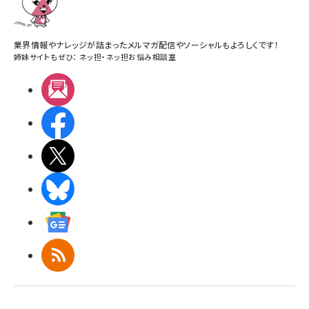
業界情報やナレッジが詰まったメルマガ配信やソーシャルもよろしくです！
姉妹サイトもぜひ：
ネッ担
・
ネッ担お悩み相談室
メルマガ
Facebook
X(エックス)
BlueSky
Googleニュース
RSS