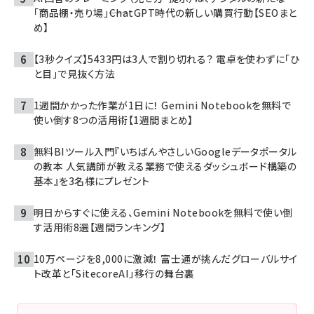
「商品棚・売り場」――ChatGPT時代の新しい購買行動【SEOまと
め】
【3秒クイズ】5433円は3人で割り切れる？ 電卓を使わずに「ひ
と目」で見抜く方法
1週間かかった作業が1日に！ Gemini Notebookを無料で
使い倒す8つの活用術【1週間まとめ】
無料BIツール入門『いちばんやさしいGoogleデータポータル
の教本 人気講師が教える業務で使えるダッシュボード構築の
基本』を3名様にプレゼント
明日からすぐに使える、Gemini Notebookを無料で使い倒
す活用術8選【週間ランキング】
10万ページを8,000に激減！ 富士通が挑んだグローバルサイ
ト改革と「SitecoreAI」移行の舞台裏