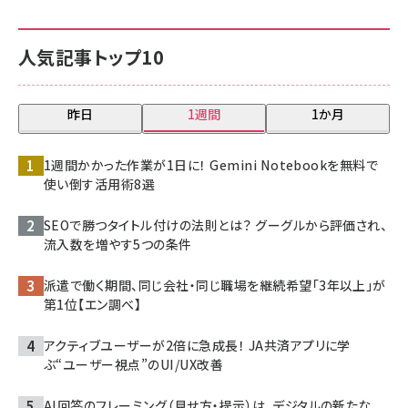
人気記事トップ10
昨日
1週間
1か月
1週間かかった作業が1日に！ Gemini Notebookを無料で
使い倒す活用術8選
SEOで勝つタイトル付けの法則とは？ グーグルから評価され、
流入数を増やす5つの条件
派遣で働く期間、同じ会社・同じ職場を継続希望「3年以上」が
第1位【エン調べ】
アクティブユーザーが2倍に急成長！ JA共済アプリに学
ぶ“ユーザー視点”のUI/UX改善
AI回答のフレーミング（見せ方・提示）は、デジタルの新たな