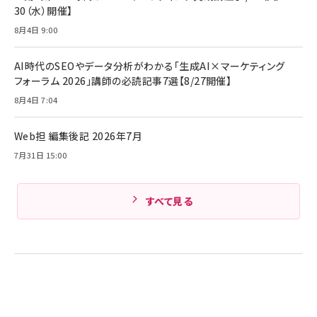
ング/マルチポイント接続 / 最大50時間再生 / PSE
30（水）開催】
組織の成果を最大化する ルールのデザイン
技術基準適合】ブラック
￥5,990
サッポロ 生ビール 黒ラベル 350ml 缶 24本 ビー
8月4日 9:00
￥1,980
ル ケース買い【6/30応募〆切! 黒ラベルビヤセラー
キャンペーン】
Anker PowerLine III Flow USB-C & USB-C
ケーブル Anker絡まないケーブル 240W 結束バン
￥4,857
AI時代のSEOやデータ分析がわかる「生成AI×マーケティング
ド付き USB PD対応 シリコン素材採用 iPhone
フォーラム 2026」講師の必読記事7選【8/27開催】
Amazonランキングをもっと見る
17 / 16 / 15 / Galaxy iPad Pro MacBook
￥1,890
Pro/Air 各種対応 (1.8m ミッドナイトブラック)
8月4日 7:04
Amazonランキングをもっと見る
Web担 編集後記 2026年7月
Amazonランキングをもっと見る
7月31日 15:00
すべて見る