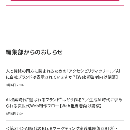
Amazon ビジネス・経済関連書籍 の売れ筋ランキン
Amazon 家電＆カメラ の売れ筋ランキング
Amazon パソコン・周辺機器 の売れ筋ランキング
グ
更新日時：2026/06/26 19:00
更新日時：2026/06/26 19:00
更新日時：2026/06/26 19:00
anan(アンアン)2026/07/01号 No.2501[魅せる
KIOXIA(キオクシア) 旧東芝メモリ microSD
KIOXIA(キオクシア) 旧東芝メモリ microSD
カラダ2026／宮舘涼太]
128GB UHS-I Class10 (最大読出速度
128GB UHS-I Class10 (最大読出速度
100MB/s) Nintendo Switch動作確認済 国内
100MB/s) Nintendo Switch動作確認済 国内
￥880
サポート正規品 メーカー保証5年 KLMEA128G
サポート正規品 メーカー保証5年 KLMEA128G
￥2,680
￥2,680
編集部からのおしらせ
anan(アンアン)2026/06/24号 No.2500増刊
スペシャルエディション[王道エンタメの矜持／
NIMASO ガラスフィルム iPhone 17 用 保護フィ
Amazon eギフトカード - Amazonロゴ - クラ
BTS]
ルム 強化ガラス 耐衝撃 高透過率 指紋防止 貼りや
シック
すい ガイド枠付き いPhone17 (6.3インチ) 対応
人と機械の両方に読まれるための「アクセシビリティツリー」／AI
￥1,100
￥5,000
2枚セット DSP25F1698
に自社ブランドは表示されていますか？【Web担当者向け講演】
￥1,599
8月6日 7:04
anan(アンアン)2026/07/08号 No.2502[2026
Anker PowerLine III Flow USB-C & USB-C
年後半、あなたの恋と運命／山田涼介]
【New】Amazon Fire TV Stick HD | 手軽にスト
ケーブル Anker絡まないケーブル 240W 結束バン
リーミングをはじめよう | ストリーミングメディアプ
ド付き USB PD対応 シリコン素材採用 iPhone
￥880
AI検索時代“選ばれるブランド”はどう作る？／生成AI時代に求め
レイヤー
17 / 16 / 15 / Galaxy iPad Pro MacBook
￥1,890
Pro/Air 各種対応 (1.8m ミッドナイトブラック)
られる次世代Web制作フロー【Web担当者向け講演】
￥6,980
ママ投資家が育休中に１億貯めた株式投資
8月5日 7:04
アサヒ飲料 モンスター エナジー 355ml×24本
￥1,870
Anker Soundcore P31i (Bluetooth 6.1) 【完
￥4,192
全ワイヤレスイヤホン/アクティブノイズキャンセリ
＜第3回＞AI時代のBtoBマーケティング実践講座【9/29（火）・