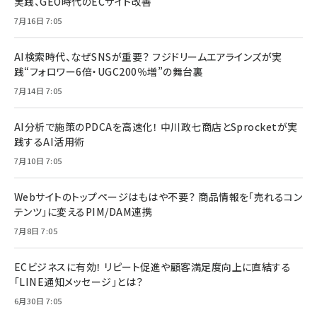
実践、GEO時代のECサイト改善
7月16日 7:05
AI検索時代、なぜSNSが重要？ フジドリームエアラインズが実
践“フォロワー6倍・UGC200％増”の舞台裏
7月14日 7:05
AI分析で施策のPDCAを高速化！ 中川政七商店とSprocketが実
践するAI活用術
7月10日 7:05
Webサイトのトップページはもはや不要？ 商品情報を「売れるコン
テンツ」に変えるPIM/DAM連携
7月8日 7:05
ECビジネスに有効！ リピート促進や顧客満足度向上に直結する
「LINE通知メッセージ」とは？
6月30日 7:05