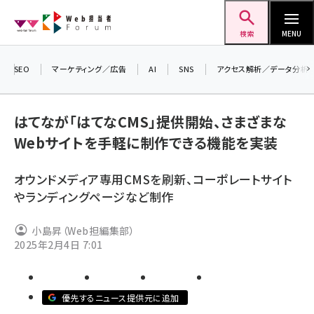
メ
Web担当者Forum
イ
検索
MENU
ン
コ
SEO
マーケティング／広告
AI
SNS
アクセス解析／データ分析
＼ 
ン
生成
テ
はてなが「はてなCMS」提供開始、さまざまな
るセ
ン
Webサイトを手軽に制作できる機能を実装
202
ツ
seo (3532)
▼申
に
オウンドメディア専用CMSを刷新、コーポレートサイト
ai (2814)
移
やランディングページなど制作
動
youtube (2441)
小島昇（Web担編集部）
note (2317)
2025年2月4日 7:01
セミナー (2310)
z世代 (1623)
優先するニュース提供元に追加
meo (1277)