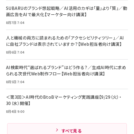
￥880
レイヤー
17 / 16 / 15 / Galaxy iPad Pro MacBook
￥1,890
Pro/Air 各種対応 (1.8m ミッドナイトブラック)
SUBARUのブランド想起戦略／AI活用のカギは「量」より「質」／動
￥6,980
画広告をAIで最大化【マーケター向け講演】
ママ投資家が育休中に１億貯めた株式投資
アサヒ飲料 モンスター エナジー 355ml×24本
￥1,870
8月7日 7:04
Anker Soundcore P31i (Bluetooth 6.1) 【完
￥4,192
全ワイヤレスイヤホン/アクティブノイズキャンセリ
ング/マルチポイント接続 / 最大50時間再生 / PSE
人と機械の両方に読まれるための「アクセシビリティツリー」／AI
組織の成果を最大化する ルールのデザイン
技術基準適合】ブラック
￥5,990
サッポロ 生ビール 黒ラベル 350ml 缶 24本 ビー
に自社ブランドは表示されていますか？【Web担当者向け講演】
￥1,980
ル ケース買い【6/30応募〆切! 黒ラベルビヤセラー
8月6日 7:04
キャンペーン】
Anker PowerLine III Flow USB-C & USB-C
ケーブル Anker絡まないケーブル 240W 結束バン
￥4,857
ド付き USB PD対応 シリコン素材採用 iPhone
AI検索時代“選ばれるブランド”はどう作る？／生成AI時代に求め
Amazonランキングをもっと見る
17 / 16 / 15 / Galaxy iPad Pro MacBook
￥1,890
られる次世代Web制作フロー【Web担当者向け講演】
Pro/Air 各種対応 (1.8m ミッドナイトブラック)
Amazonランキングをもっと見る
8月5日 7:04
Amazonランキングをもっと見る
＜第3回＞AI時代のBtoBマーケティング実践講座【9/29（火）・
30（水）開催】
8月4日 9:00
すべて見る