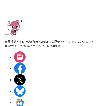
業界情報やナレッジが詰まったメルマガ配信やソーシャルもよろしくです！
姉妹サイトもぜひ：
ネッ担
・
ネッ担お悩み相談室
メルマガ
Facebook
X(エックス)
BlueSky
Googleニュース