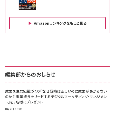
Amazonランキングをもっと見る
Amazon ビジネス・経済関連書籍 の売れ筋ランキン
Amazon 家電＆カメラ の売れ筋ランキング
Amazon パソコン・周辺機器 の売れ筋ランキング
グ
更新日時：2026/06/26 19:00
更新日時：2026/06/26 19:00
更新日時：2026/06/26 19:00
anan(アンアン)2026/07/01号 No.2501[魅せる
KIOXIA(キオクシア) 旧東芝メモリ microSD
KIOXIA(キオクシア) 旧東芝メモリ microSD
カラダ2026／宮舘涼太]
128GB UHS-I Class10 (最大読出速度
128GB UHS-I Class10 (最大読出速度
100MB/s) Nintendo Switch動作確認済 国内
100MB/s) Nintendo Switch動作確認済 国内
￥880
サポート正規品 メーカー保証5年 KLMEA128G
サポート正規品 メーカー保証5年 KLMEA128G
￥2,680
￥2,680
編集部からのおしらせ
anan(アンアン)2026/06/24号 No.2500増刊
スペシャルエディション[王道エンタメの矜持／
NIMASO ガラスフィルム iPhone 17 用 保護フィ
Amazon eギフトカード - Amazonロゴ - クラ
BTS]
ルム 強化ガラス 耐衝撃 高透過率 指紋防止 貼りや
シック
すい ガイド枠付き いPhone17 (6.3インチ) 対応
成果を生む組織づくり『なぜ戦略は正しいのに成果があがらない
￥1,100
￥5,000
2枚セット DSP25F1698
のか？ 事業成長をリードするデジタルマーケティング・マネジメン
￥1,599
ト』を3名様にプレゼント
anan(アンアン)2026/07/08号 No.2502[2026
Anker PowerLine III Flow USB-C & USB-C
年後半、あなたの恋と運命／山田涼介]
【New】Amazon Fire TV Stick HD | 手軽にスト
ケーブル Anker絡まないケーブル 240W 結束バン
8月7日 10:00
リーミングをはじめよう | ストリーミングメディアプ
ド付き USB PD対応 シリコン素材採用 iPhone