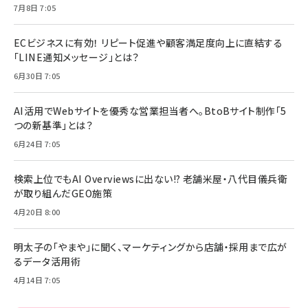
7月8日 7:05
ECビジネスに有効！ リピート促進や顧客満足度向上に直結する
「LINE通知メッセージ」とは？
6月30日 7:05
AI活用でWebサイトを優秀な営業担当者へ。BtoBサイト制作「5
つの新基準」とは？
6月24日 7:05
検索上位でもAI Overviewsに出ない!? 老舗米屋・八代目儀兵衛
が取り組んだGEO施策
4月20日 8:00
明太子の「やまや」に聞く、マーケティングから店舗・採用まで広が
るデータ活用術
4月14日 7:05