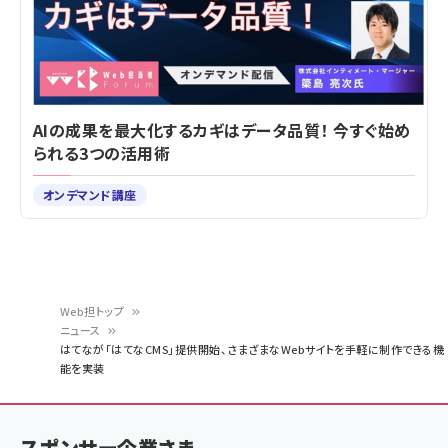
AIの成果を最大化するカギはデータ品質！ 今すぐ始め
られる3つの活用術
オンデマンド講座
Web担トップ
ニュース
パ
はてなが「はてなCMS」提供開始、さまざまなWebサイトを手軽に制作できる機
能を実装
ン
く
ず
スポンサー企業さま