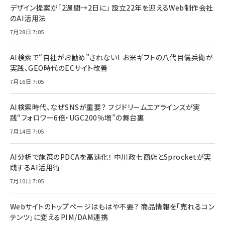
デザイン提案が「2週間→2日に」 設立22年を迎えるWeb制作会社
のAI活用法
7月28日 7:05
AI検索で“自社がお勧め”されない！ お米ギフトの八代目儀兵衛が
実践、GEO時代のECサイト改善
7月16日 7:05
AI検索時代、なぜSNSが重要？ フジドリームエアラインズが実
践“フォロワー6倍・UGC200％増”の舞台裏
7月14日 7:05
AI分析で施策のPDCAを高速化！ 中川政七商店とSprocketが実
践するAI活用術
7月10日 7:05
Webサイトのトップページはもはや不要？ 商品情報を「売れるコン
テンツ」に変えるPIM/DAM連携