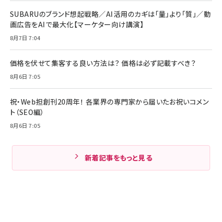
SUBARUのブランド想起戦略／AI活用のカギは「量」より「質」／動
画広告をAIで最大化【マーケター向け講演】
8月7日 7:04
価格を伏せて集客する良い方法は？ 価格は必ず記載すべき？
8月6日 7:05
祝・Web担創刊20周年！ 各業界の専門家から届いたお祝いコメン
ト（SEO編）
8月6日 7:05
新着記事をもっと見る