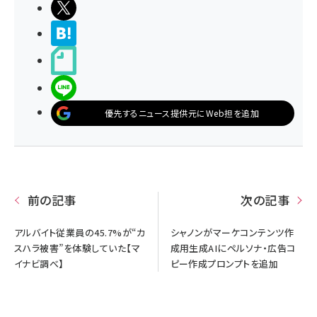
ポストする
>ブクマする
noteで書く
LINEで送る
優先するニュース提供元にWeb担を追加
前の記事
次の記事
アルバイト従業員の45.7%が“カ
シャノンがマーケコンテンツ作
スハラ被害”を体験していた【マ
成用生成AIにペルソナ・広告コ
イナビ調べ】
ピー作成プロンプトを追加