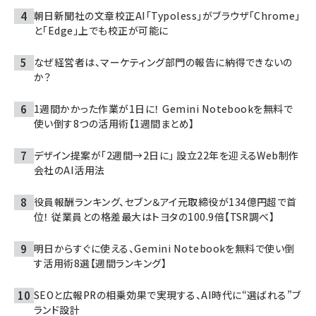
朝日新聞社の文章校正AI「Typoless」がブラウザ「Chrome」
と「Edge」上でも校正が可能に
なぜ経営者は、マーケティング部門の報告に納得できないの
か？
1週間かかった作業が1日に！ Gemini Notebookを無料で
使い倒す8つの活用術【1週間まとめ】
デザイン提案が「2週間→2日に」 設立22年を迎えるWeb制作
会社のAI活用法
役員報酬ランキング、セブン＆アイ元取締役が134億円超で首
位！ 従業員との格差最大はトヨタの100.9倍【TSR調べ】
明日からすぐに使える、Gemini Notebookを無料で使い倒
す活用術8選【週間ランキング】
SEOと広報PRの相乗効果で実現する、AI時代に“選ばれる”ブ
ランド設計