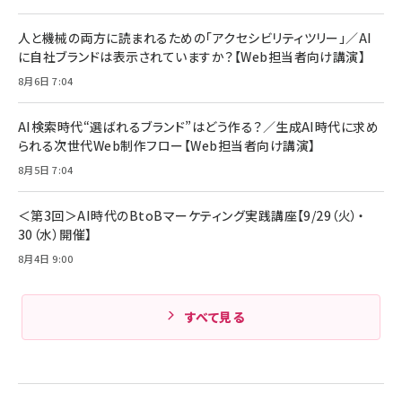
￥4,192
全ワイヤレスイヤホン/アクティブノイズキャンセリ
ング/マルチポイント接続 / 最大50時間再生 / PSE
人と機械の両方に読まれるための「アクセシビリティツリー」／AI
組織の成果を最大化する ルールのデザイン
技術基準適合】ブラック
￥5,990
サッポロ 生ビール 黒ラベル 350ml 缶 24本 ビー
に自社ブランドは表示されていますか？【Web担当者向け講演】
￥1,980
ル ケース買い【6/30応募〆切! 黒ラベルビヤセラー
8月6日 7:04
キャンペーン】
Anker PowerLine III Flow USB-C & USB-C
ケーブル Anker絡まないケーブル 240W 結束バン
￥4,857
ド付き USB PD対応 シリコン素材採用 iPhone
AI検索時代“選ばれるブランド”はどう作る？／生成AI時代に求め
Amazonランキングをもっと見る
17 / 16 / 15 / Galaxy iPad Pro MacBook
￥1,890
られる次世代Web制作フロー【Web担当者向け講演】
Pro/Air 各種対応 (1.8m ミッドナイトブラック)
Amazonランキングをもっと見る
8月5日 7:04
Amazonランキングをもっと見る
＜第3回＞AI時代のBtoBマーケティング実践講座【9/29（火）・
30（水）開催】
8月4日 9:00
すべて見る