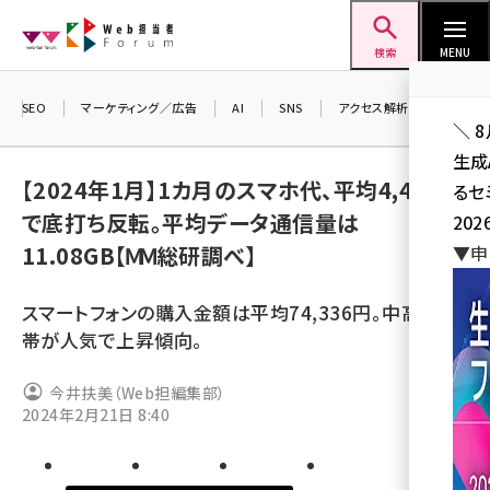
メ
Web担当者Forum
イ
検索
MENU
ン
コ
SEO
マーケティング／広告
AI
SNS
アクセス解析／データ分析
＼ 
ン
生成
テ
【2024年1月】1カ月のスマホ代、平均4,476円
るセ
ン
で底打ち反転。平均データ通信量は
202
ツ
seo (3536)
11.08GB【ＭＭ総研調べ】
▼申
に
ai (2818)
移
スマートフォンの購入金額は平均74,336円。中高価格
動
youtube (2444)
帯が人気で上昇傾向。
note (2320)
今井扶美（Web担編集部）
セミナー (2313)
2024年2月21日 8:40
z世代 (1629)
meo (1279)