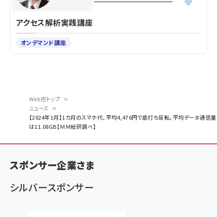
アクセス解析実践講座
オンデマンド講座
Web担トップ
ニュース
パ
【2024年1月】1カ月のスマホ代、平均4,476円で底打ち反転。平均データ通信量
は11.08GB【ＭＭ総研調べ】
ン
く
ず
スポンサー企業さま
シルバースポンサー