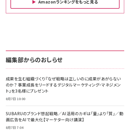
Amazonランキングをもっと見る
Amazon ビジネス・経済関連書籍 の売れ筋ランキン
Amazon 家電＆カメラ の売れ筋ランキング
Amazon パソコン・周辺機器 の売れ筋ランキング
グ
更新日時：2026/06/26 19:00
更新日時：2026/06/26 19:00
更新日時：2026/06/26 19:00
anan(アンアン)2026/07/01号 No.2501[魅せる
KIOXIA(キオクシア) 旧東芝メモリ microSD
KIOXIA(キオクシア) 旧東芝メモリ microSD
カラダ2026／宮舘涼太]
128GB UHS-I Class10 (最大読出速度
128GB UHS-I Class10 (最大読出速度
100MB/s) Nintendo Switch動作確認済 国内
100MB/s) Nintendo Switch動作確認済 国内
￥880
サポート正規品 メーカー保証5年 KLMEA128G
サポート正規品 メーカー保証5年 KLMEA128G
￥2,680
￥2,680
編集部からのおしらせ
anan(アンアン)2026/06/24号 No.2500増刊
スペシャルエディション[王道エンタメの矜持／
NIMASO ガラスフィルム iPhone 17 用 保護フィ
Amazon eギフトカード - Amazonロゴ - クラ
BTS]
ルム 強化ガラス 耐衝撃 高透過率 指紋防止 貼りや
シック
すい ガイド枠付き いPhone17 (6.3インチ) 対応
成果を生む組織づくり『なぜ戦略は正しいのに成果があがらない
￥1,100
￥5,000
2枚セット DSP25F1698
のか？ 事業成長をリードするデジタルマーケティング・マネジメン
￥1,599
ト』を3名様にプレゼント
anan(アンアン)2026/07/08号 No.2502[2026
Anker PowerLine III Flow USB-C & USB-C
年後半、あなたの恋と運命／山田涼介]
【New】Amazon Fire TV Stick HD | 手軽にスト
ケーブル Anker絡まないケーブル 240W 結束バン
8月7日 10:00
リーミングをはじめよう | ストリーミングメディアプ
ド付き USB PD対応 シリコン素材採用 iPhone
￥880
レイヤー
17 / 16 / 15 / Galaxy iPad Pro MacBook
￥1,890
Pro/Air 各種対応 (1.8m ミッドナイトブラック)
SUBARUのブランド想起戦略／AI活用のカギは「量」より「質」／動
￥6,980
画広告をAIで最大化【マーケター向け講演】
ママ投資家が育休中に１億貯めた株式投資
アサヒ飲料 モンスター エナジー 355ml×24本
￥1,870
8月7日 7:04
Anker Soundcore P31i (Bluetooth 6.1) 【完