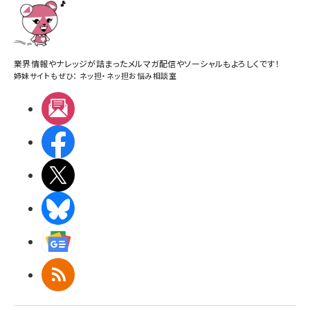
業界情報やナレッジが詰まったメルマガ配信やソーシャルもよろしくです！
姉妹サイトもぜひ：
ネッ担
・
ネッ担お悩み相談室
メルマガ
Facebook
X(エックス)
BlueSky
Googleニュース
RSS