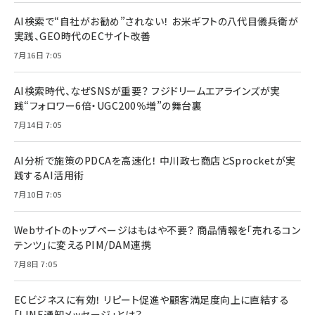
AI検索で“自社がお勧め”されない！ お米ギフトの八代目儀兵衛が
実践、GEO時代のECサイト改善
7月16日 7:05
AI検索時代、なぜSNSが重要？ フジドリームエアラインズが実
践“フォロワー6倍・UGC200％増”の舞台裏
7月14日 7:05
AI分析で施策のPDCAを高速化！ 中川政七商店とSprocketが実
践するAI活用術
7月10日 7:05
Webサイトのトップページはもはや不要？ 商品情報を「売れるコン
テンツ」に変えるPIM/DAM連携
7月8日 7:05
ECビジネスに有効！ リピート促進や顧客満足度向上に直結する
「LINE通知メッセージ」とは？