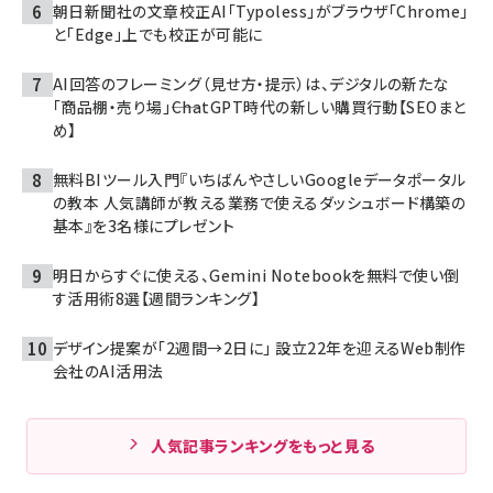
朝日新聞社の文章校正AI「Typoless」がブラウザ「Chrome」
と「Edge」上でも校正が可能に
AI回答のフレーミング（見せ方・提示）は、デジタルの新たな
「商品棚・売り場」――ChatGPT時代の新しい購買行動【SEOまと
め】
無料BIツール入門『いちばんやさしいGoogleデータポータル
の教本 人気講師が教える業務で使えるダッシュボード構築の
基本』を3名様にプレゼント
明日からすぐに使える、Gemini Notebookを無料で使い倒
す活用術8選【週間ランキング】
デザイン提案が「2週間→2日に」 設立22年を迎えるWeb制作
会社のAI活用法
人気記事ランキングをもっと見る