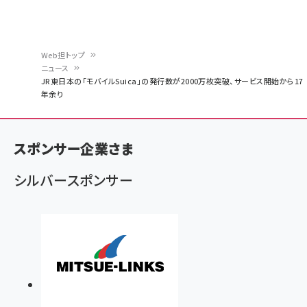
Web担トップ
ニュース
パ
JR東日本の「モバイルSuica」の発行数が2000万枚突破、サービス開始から17
年余り
ン
く
ず
スポンサー企業さま
シルバースポンサー