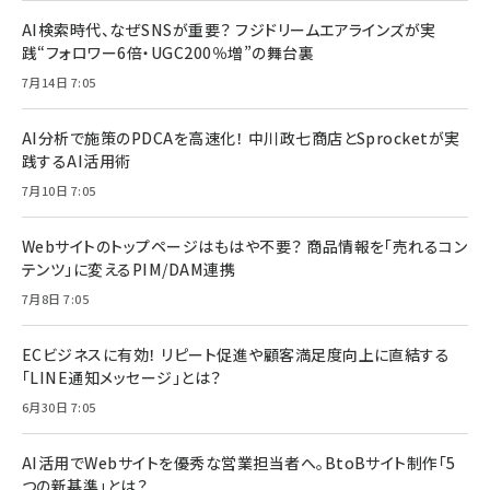
AI検索時代、なぜSNSが重要？ フジドリームエアラインズが実
践“フォロワー6倍・UGC200％増”の舞台裏
7月14日 7:05
AI分析で施策のPDCAを高速化！ 中川政七商店とSprocketが実
践するAI活用術
7月10日 7:05
Webサイトのトップページはもはや不要？ 商品情報を「売れるコン
テンツ」に変えるPIM/DAM連携
7月8日 7:05
ECビジネスに有効！ リピート促進や顧客満足度向上に直結する
「LINE通知メッセージ」とは？
6月30日 7:05
AI活用でWebサイトを優秀な営業担当者へ。BtoBサイト制作「5
つの新基準」とは？