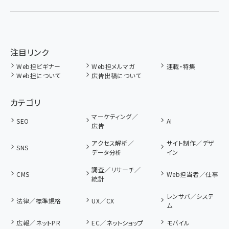
注目リンク
Web担ビギナー
Web担メルマガ
連載・特集
Web担について
広告出稿について
カテゴリ
マーケティング／
SEO
AI
広告
アクセス解析／
サイト制作／デザ
SNS
データ分析
イン
調査／リサーチ／
CMS
Web担当者／仕事
統計
レンサバ／システ
法律／標準規格
UX／CX
ム
広報／ネットPR
EC／ネットショップ
モバイル