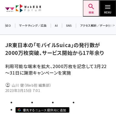
メ
Web担当者Forum
イ
検索
MENU
ン
コ
SEO
マーケティング／広告
AI
SNS
アクセス解析／データ分析
＼ 
ン
生成
テ
るセミ
JR東日本の「モバイルSuica」の発行数が
ン
202
2000万枚突破、サービス開始から17年余り
ツ
seo (3526)
▼申
に
利用可能な端末を拡大、2000万枚を記念して3月22
ai (2807)
移
～31日に謝恩キャンペーンを実施
動
youtube (2434)
山川 健（Web担 編集部）
note (2312)
2023年3月15日 7:01
セミナー (2307)
z世代 (1622)
優先するニュース提供元に追加
meo (1275)