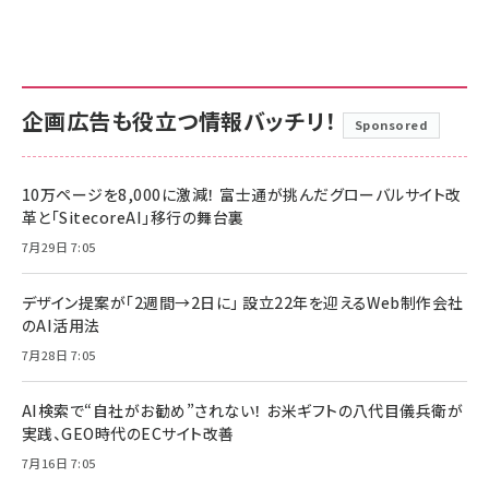
企画広告も役立つ情報バッチリ！
Sponsored
10万ページを8,000に激減！ 富士通が挑んだグローバルサイト改
革と「SitecoreAI」移行の舞台裏
7月29日 7:05
デザイン提案が「2週間→2日に」 設立22年を迎えるWeb制作会社
のAI活用法
7月28日 7:05
AI検索で“自社がお勧め”されない！ お米ギフトの八代目儀兵衛が
実践、GEO時代のECサイト改善
7月16日 7:05