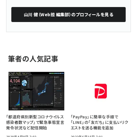
山川 健（Web担 編集部）
のプロフィールを見る
筆者の人気記事
「都道府県別新型コロナウイルス
「PayPay」に簡単な手順で
感染者数マップ」で緊急事態宣言
「LINE」の「友だち」に支払いリク
発令状況など配信開始
エストを送る機能を追加
2020年4月8日 7:02
2022年6月15日 7:01