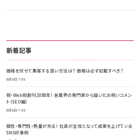
新着記事
価格を伏せて集客する良い方法は？ 価格は必ず記載すべき？
8月6日 7:05
祝・Web担創刊20周年！ 各業界の専門家から届いたお祝いコメン
ト（SEO編）
8月6日 7:05
個性・専門性・熱量が光る！ 社員が主役となって成果を上げている
SNS好事例