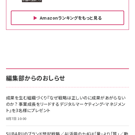
Amazonランキングをもっと見る
Amazon ビジネス・経済関連書籍 の売れ筋ランキン
Amazon 家電＆カメラ の売れ筋ランキング
Amazon パソコン・周辺機器 の売れ筋ランキング
グ
更新日時：2026/06/26 19:00
更新日時：2026/06/26 19:00
更新日時：2026/06/26 19:00
anan(アンアン)2026/07/01号 No.2501[魅せる
KIOXIA(キオクシア) 旧東芝メモリ microSD
KIOXIA(キオクシア) 旧東芝メモリ microSD
カラダ2026／宮舘涼太]
128GB UHS-I Class10 (最大読出速度
128GB UHS-I Class10 (最大読出速度
100MB/s) Nintendo Switch動作確認済 国内
100MB/s) Nintendo Switch動作確認済 国内
￥880
サポート正規品 メーカー保証5年 KLMEA128G
サポート正規品 メーカー保証5年 KLMEA128G
￥2,680
￥2,680
編集部からのおしらせ
anan(アンアン)2026/06/24号 No.2500増刊
スペシャルエディション[王道エンタメの矜持／
NIMASO ガラスフィルム iPhone 17 用 保護フィ
Amazon eギフトカード - Amazonロゴ - クラ
BTS]
ルム 強化ガラス 耐衝撃 高透過率 指紋防止 貼りや
シック
すい ガイド枠付き いPhone17 (6.3インチ) 対応
成果を生む組織づくり『なぜ戦略は正しいのに成果があがらない
￥1,100
￥5,000
2枚セット DSP25F1698
のか？ 事業成長をリードするデジタルマーケティング・マネジメン
￥1,599
ト』を3名様にプレゼント
anan(アンアン)2026/07/08号 No.2502[2026
Anker PowerLine III Flow USB-C & USB-C
年後半、あなたの恋と運命／山田涼介]
【New】Amazon Fire TV Stick HD | 手軽にスト
ケーブル Anker絡まないケーブル 240W 結束バン
8月7日 10:00
リーミングをはじめよう | ストリーミングメディアプ
ド付き USB PD対応 シリコン素材採用 iPhone
￥880
レイヤー
17 / 16 / 15 / Galaxy iPad Pro MacBook
￥1,890
Pro/Air 各種対応 (1.8m ミッドナイトブラック)
SUBARUのブランド想起戦略／AI活用のカギは「量」より「質」／動