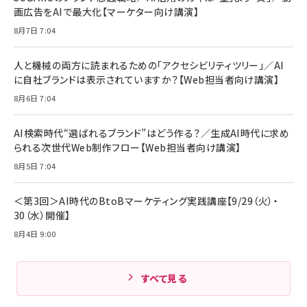
￥6,980
画広告をAIで最大化【マーケター向け講演】
ママ投資家が育休中に１億貯めた株式投資
アサヒ飲料 モンスター エナジー 355ml×24本
￥1,870
8月7日 7:04
Anker Soundcore P31i (Bluetooth 6.1) 【完
￥4,192
全ワイヤレスイヤホン/アクティブノイズキャンセリ
ング/マルチポイント接続 / 最大50時間再生 / PSE
人と機械の両方に読まれるための「アクセシビリティツリー」／AI
組織の成果を最大化する ルールのデザイン
技術基準適合】ブラック
￥5,990
サッポロ 生ビール 黒ラベル 350ml 缶 24本 ビー
に自社ブランドは表示されていますか？【Web担当者向け講演】
￥1,980
ル ケース買い【6/30応募〆切! 黒ラベルビヤセラー
8月6日 7:04
キャンペーン】
Anker PowerLine III Flow USB-C & USB-C
ケーブル Anker絡まないケーブル 240W 結束バン
￥4,857
ド付き USB PD対応 シリコン素材採用 iPhone
AI検索時代“選ばれるブランド”はどう作る？／生成AI時代に求め
Amazonランキングをもっと見る
17 / 16 / 15 / Galaxy iPad Pro MacBook
￥1,890
られる次世代Web制作フロー【Web担当者向け講演】
Pro/Air 各種対応 (1.8m ミッドナイトブラック)
Amazonランキングをもっと見る
8月5日 7:04
Amazonランキングをもっと見る
＜第3回＞AI時代のBtoBマーケティング実践講座【9/29（火）・
30（水）開催】
8月4日 9:00
すべて見る