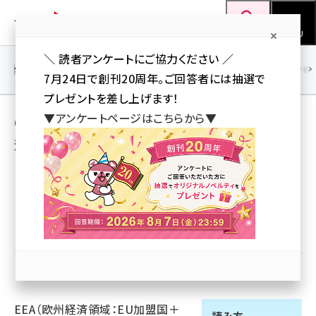
メ
Web担当者Forum
イ
検索
MENU
ン
＼ 読者アンケートにご協力ください ／
コ
SEO
マーケティング／広告
AI
SNS
アクセス解析／データ分析
7月24日で創刊20周年。ご回答者には抽選で
ン
プレゼントを差し上げます！
テ
▼アンケートページはこちらから▼
GDPR とは 意味/解説/説明 （一般データ保護
ン
規則） 【General Data Protection
ツ
seo (3523)
Regulation】
に
ai (2804)
移
動
youtube (2429)
優先するニュース提供元に追加
note (2312)
セミナー (2303)
z世代 (1622)
EEA（欧州経済領域：EU加盟国＋
meo (1275)
読み方