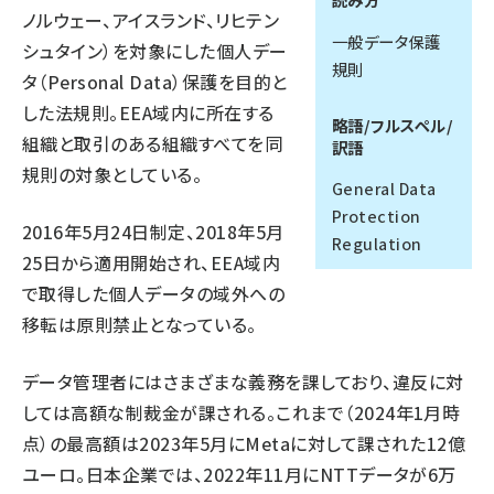
ノルウェー、アイスランド、リヒテン
llmo (1161)
一般データ保護
シュタイン）を対象にした個人デー
規則
タ（Personal Data）保護を目的と
した法規則。EEA域内に所在する
略語/フルスペル/
組織と取引のある組織すべてを同
訳語
規則の対象としている。
General Data
Protection
2016年5月24日制定、2018年5月
Regulation
25日から適用開始され、EEA域内
で取得した個人データの域外への
移転は原則禁止となっている。
データ管理者にはさまざまな義務を課しており、違反に対
しては高額な制裁金が課される。これまで（2024年1月時
点）の最高額は2023年5月にMetaに対して課された12億
ユーロ。日本企業では、2022年11月にNTTデータが6万