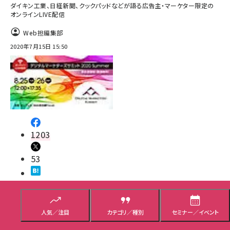
ダイキン工業、日経新聞、クックパッドなどが語る広告主・マーケター限定の
オンラインLIVE配信
Web担編集部
2020年7月15日 15:50
1203
53
マーケティング／広告
Web担当者／仕事
人気／注目
カテゴリ／種別
セミナー／イベント
イベント／セミナー