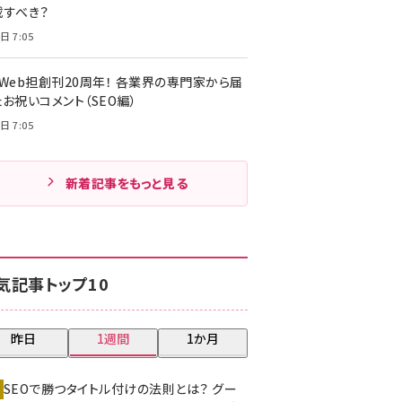
載すべき？
日 7:05
・Web担創刊20周年！ 各業界の専門家から届
お祝いコメント（SEO編）
日 7:05
新着記事をもっと見る
気記事トップ10
昨日
1週間
1か月
SEOで勝つタイトル付けの法則とは？ グー