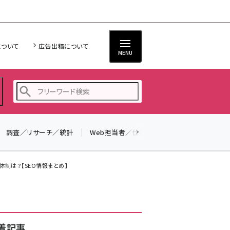
について
広告出稿について
MENU
調査／リサーチ／統計
Web担当者／仕事
法律／標準規格
seo (3532)
ai (2814)
体制は？【SEO情報まとめ】
youtube (2441)
note (2317)
セミナー (2310)
着記事