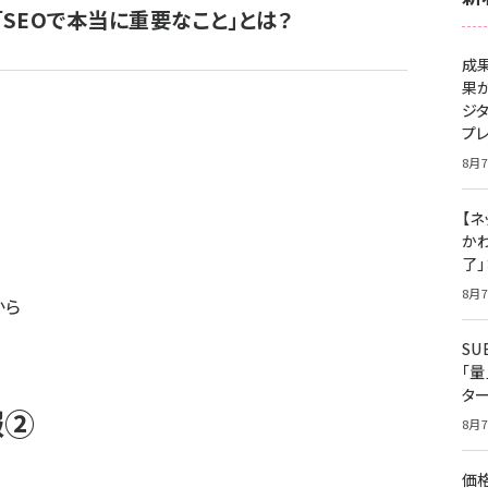
SEOで本当に重要なこと」とは？
成
果
ジ
プ
8月7
【ネ
かわ
了
8月7
から
S
「
タ
報②
8月7
価