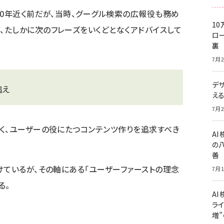
20年近く前だが、当時、グーグル検索の広報役も務め
10
、たしかに次のフレーズをいくどとなくアドバイスして
ロー
裏
7月2
デ
追え
え
7月2
く、ユーザーの役にたつコンテンツ作りを追求すべき
A
の
善
けているが、その軸にある「ユーザーファーストの理念
7月1
る。
AI
ライ
増