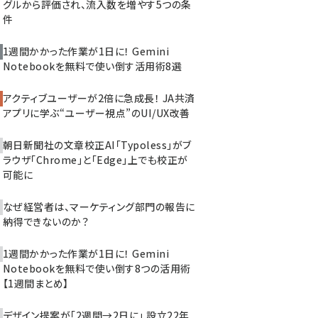
グルから評価され、流入数を増やす5つの条
件
1週間かかった作業が1日に！ Gemini
Notebookを無料で使い倒す活用術8選
アクティブユーザーが2倍に急成長！ JA共済
アプリに学ぶ“ユーザー視点”のUI/UX改善
朝日新聞社の文章校正AI「Typoless」がブ
ラウザ「Chrome」と「Edge」上でも校正が
可能に
なぜ経営者は、マーケティング部門の報告に
納得できないのか？
1週間かかった作業が1日に！ Gemini
Notebookを無料で使い倒す8つの活用術
【1週間まとめ】
デザイン提案が「2週間→2日に」 設立22年