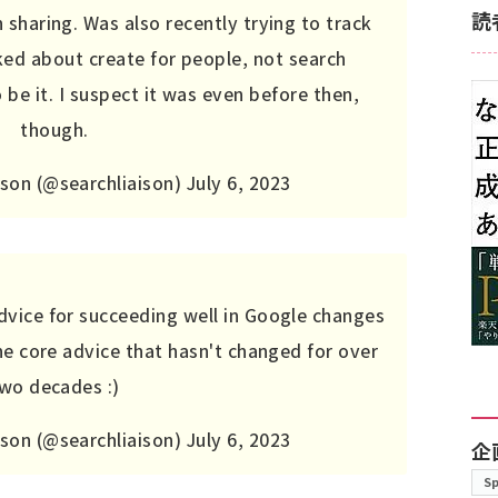
読
 sharing. Was also recently trying to track
ked about create for people, not search
be it. I suspect it was even before then,
though.
son (@searchliaison)
July 6, 2023
vice for succeeding well in Google changes
 the core advice that hasn't changed for over
wo decades :)
son (@searchliaison)
July 6, 2023
企
S