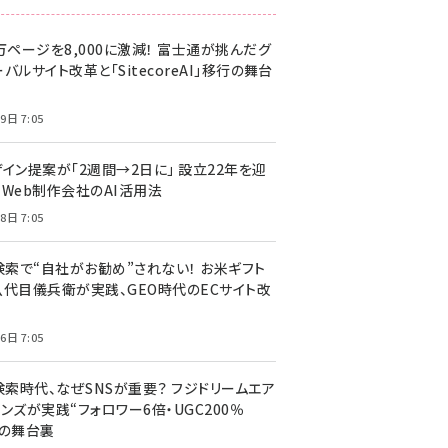
万ページを8,000に激減！ 富士通が挑んだグ
バルサイト改革と「SitecoreAI」移行の舞台
9日 7:05
ザイン提案が「2週間→2日に」 設立22年を迎
るWeb制作会社のAI活用法
8日 7:05
I検索で“自社がお勧め”されない！ お米ギフト
八代目儀兵衛が実践、GEO時代のECサイト改
6日 7:05
検索時代、なぜSNSが重要？ フジドリームエア
ンズが実践“フォロワー6倍・UGC200％
”の舞台裏