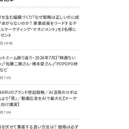
z世代 (1623)
果を生む組織づくり『なぜ戦略は正しいのに成
meo (1277)
があがらないのか？ 事業成長をリードするデ
llmo (1167)
タルマーケティング・マネジメント』を3名様に
レゼント
日 10:00
ットミーム振り返り・2026年7月】「映画ちい
」「佐藤二朗さん・橋本愛さん」「POPOPO終
」など
日 7:05
UBARUのブランド想起戦略／AI活用のカギは
量」より「質」／動画広告をAIで最大化【マーケ
ー向け講演】
日 7:04
格を伏せて集客する良い方法は？ 価格は必ず