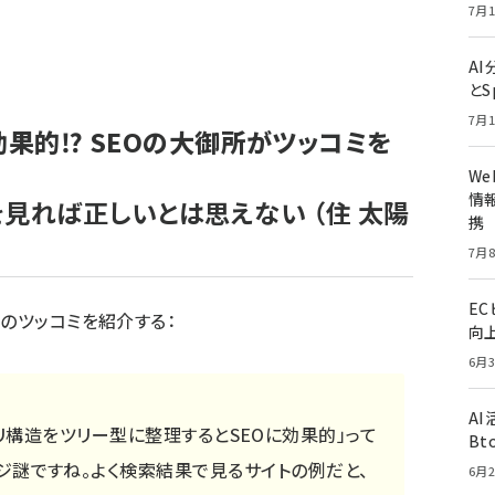
7月1
A
とS
7月1
効果的⁉️ SEOの大御所がツッコミを
W
情報
を見れば正しいとは思えない
（住 太陽
携
7月8
E
のツッコミを紹介する：
向
6月3
A
リ構造をツリー型に整理するとSEOに効果的」って
Bt
ジ謎ですね。よく検索結果で見るサイトの例だと、
6月2