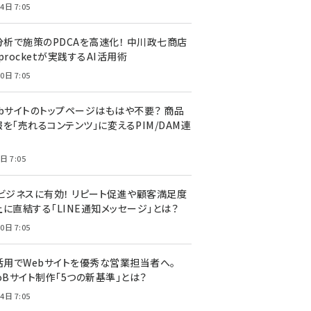
4日 7:05
I分析で施策のPDCAを高速化！ 中川政七商店
procketが実践するAI活用術
0日 7:05
ebサイトのトップページはもはや不要？ 商品
を「売れるコンテンツ」に変えるPIM/DAM連
日 7:05
Cビジネスに有効！ リピート促進や顧客満足度
上に直結する「LINE通知メッセージ」とは？
0日 7:05
I活用でWebサイトを優秀な営業担当者へ。
oBサイト制作「5つの新基準」とは？
4日 7:05