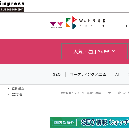
メ
イ
Web担当者
Web担当者
ン
EC担当者
コ
製品導入
ン
企業IT
ソフト開発
テ
人気／注目
から探す
IoT・AI
ン
DCクラウド
研究・調査
ツ
SEO
マーケティング／広告
AI
エネルギー
に
ドローン
移
教育講座
Web担トップ
連載・特集コーナー一覧
EC支援
動
パ
ン
く