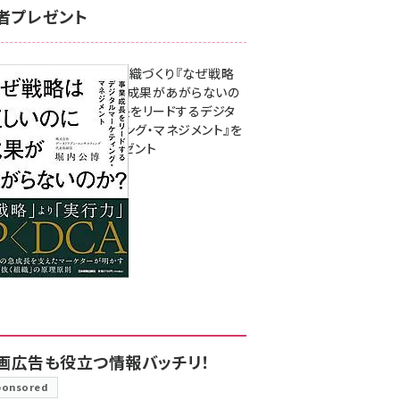
者プレゼント
成果を生む組織づくり『なぜ戦略
は正しいのに成果があがらないの
か？ 事業成長をリードするデジタ
ルマーケティング・マネジメント』を
3名様にプレゼント
8月7日 10:00
画広告も役立つ情報バッチリ！
ponsored