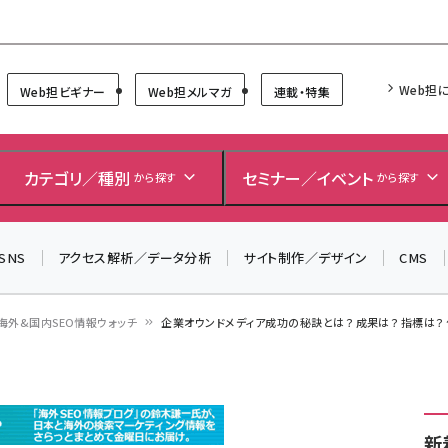
Forum
Web担
Web担ビギナー
Web担メルマガ
連載・特集
＼ 8月27日開催、申し込み受付中！ ／
生成AIをマーケティング等に活用するための考え方を学べ
カテゴリ／種別
セミナー／イベント
から探す
から探す
るセミナーイベント「生成AI × マーケティング フォーラム
2026」開催！
SNS
アクセス解析／データ分析
サイト制作／デザイン
CMS
▼申し込みはこちらから▼
海外&国内SEO情報ウォッチ
企業オウンドメディア成功の秘訣とは？ 成果は？ 指標は？ 
新