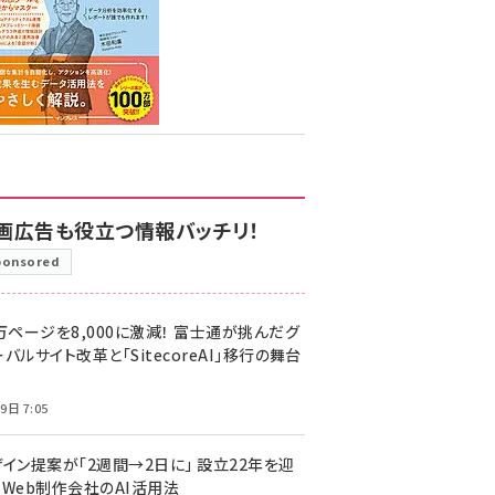
画広告も役立つ情報バッチリ！
ponsored
万ページを8,000に激減！ 富士通が挑んだグ
バルサイト改革と「SitecoreAI」移行の舞台
9日 7:05
ザイン提案が「2週間→2日に」 設立22年を迎
るWeb制作会社のAI活用法