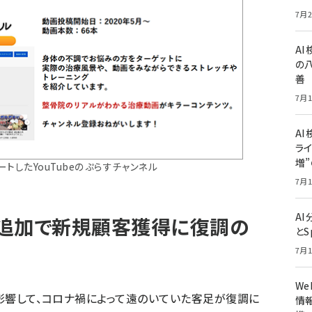
7月2
A
の
善
7月1
AI
ライ
増
ートしたYouTubeのぷらすチャンネル
7月1
A
追加で新規顧客獲得に復調の
とS
7月1
W
も影響して、コロナ禍によって遠のいていた客足が復調に
情報