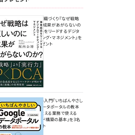
成果を生む組織づくり『なぜ戦略
は正しいのに成果があがらないの
か？ 事業成長をリードするデジタ
ルマーケティング・マネジメント』を
3名様にプレゼント
10:00
無料BIツール入門『いちばんやさし
いGoogleデータポータルの教本
人気講師が教える業務で使える
ダッシュボード構築の基本』を3名
様にプレゼント
7月31日 10:00