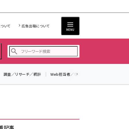
について
広告出稿について
MENU
調査／リサーチ／統計
Web担当者／仕事
法律／標準規格
seo (3523)
ai (2804)
youtube (2429)
note (2312)
セミナー (2303)
着記事