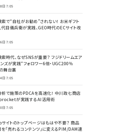
8日 7:05
I検索で“自社がお勧め”されない！ お米ギフト
八代目儀兵衛が実践、GEO時代のECサイト改
6日 7:05
検索時代、なぜSNSが重要？ フジドリームエア
ンズが実践“フォロワー6倍・UGC200％
”の舞台裏
4日 7:05
I分析で施策のPDCAを高速化！ 中川政七商店
procketが実践するAI活用術
0日 7:05
ebサイトのトップページはもはや不要？ 商品
を「売れるコンテンツ」に変えるPIM/DAM連