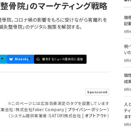
灸整骨院」のマーケティング戦略
価
整骨院。コロナ禍の影響をもろに受けながら客離れを
記
鍼灸整骨院」のデジタル施策を解説する。
8月6
祝
いた
ブ
Bluesky
優先するニュース提供元に追加
8月6
個
成
8月6
Sponsored
※このページには広告効果測定のタグを設置しています
人
会社：株式会社Faber Company |
プライバシーポリシー
）
テ
（システム提供事業者：SATORI株式会社 |
オプトアウト
）
ま
8月6