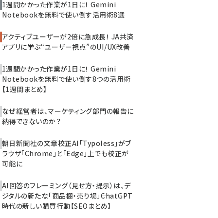
1週間かかった作業が1日に！ Gemini
Notebookを無料で使い倒す活用術8選
アクティブユーザーが2倍に急成長！ JA共済
アプリに学ぶ“ユーザー視点”のUI/UX改善
1週間かかった作業が1日に！ Gemini
Notebookを無料で使い倒す8つの活用術
【1週間まとめ】
なぜ経営者は、マーケティング部門の報告に
納得できないのか？
朝日新聞社の文章校正AI「Typoless」がブ
ラウザ「Chrome」と「Edge」上でも校正が
可能に
AI回答のフレーミング（見せ方・提示）は、デ
ジタルの新たな「商品棚・売り場」――ChatGPT
時代の新しい購買行動【SEOまとめ】