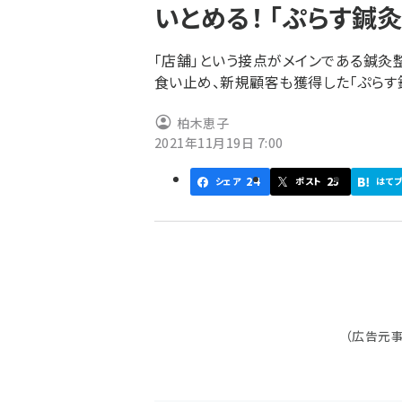
いとめる！ 「ぷらす鍼
ず
「店舗」という接点がメインである鍼灸
食い止め、新規顧客も獲得した「ぷらす
柏木恵子
2021年11月19日 7:00
24
25
シェア
ポスト
はて
（広告元事業