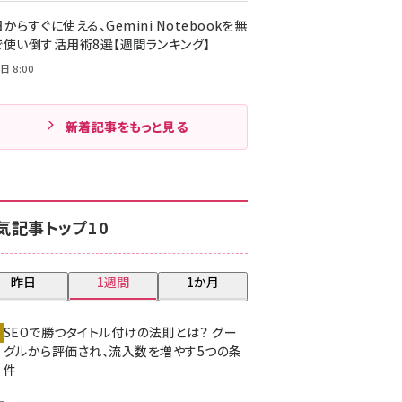
からすぐに使える、Gemini Notebookを無
で使い倒す活用術8選【週間ランキング】
日 8:00
新着記事をもっと見る
気記事トップ10
昨日
1週間
1か月
SEOで勝つタイトル付けの法則とは？ グー
グルから評価され、流入数を増やす5つの条
件