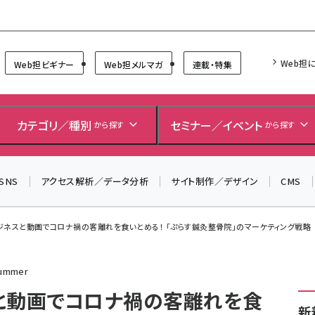
Forum
Web担
Web担ビギナー
Web担メルマガ
連載・特集
＼ 読者アンケートにご協力ください ／
7月24日で創刊20周年。ご回答者には抽選でプレゼントを
カテゴリ／種別
セミナー／イベント
から探す
から探す
差し上げます！
▼アンケートページはこちらから▼
SNS
アクセス解析／データ分析
サイト制作／デザイン
CMS
イビジネスと動画でコロナ禍の客離れを食いとめる！ 「ぷらす鍼灸整骨院」のマーケティング戦略
mmer
スと動画でコロナ禍の客離れを食
新