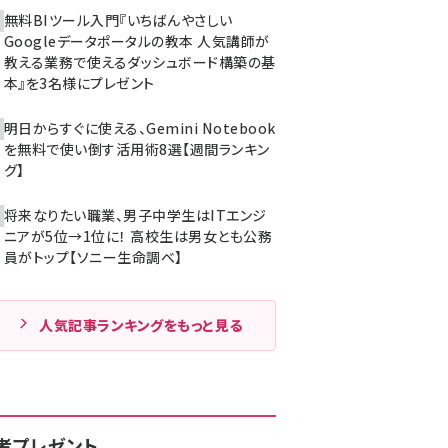
無料BIツール入門『いちばんやさしい
Googleデータポータルの教本 人気講師が
教える業務で使えるダッシュボード構築の基
本』を3名様にプレゼント
明日からすぐに使える、Gemini Notebook
を無料で使い倒す活用術8選【週間ランキン
グ】
将来なりたい職業、男子中学生はITエンジ
ニアが5位→1位に！ 高校生は男女とも公務
員がトップ【ソニー生命調べ】
人気記事ランキングをもっと見る
者プレゼント