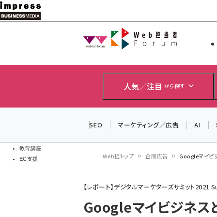
メ
イ
Web担当者
Web担当者
ン
EC担当者
コ
製品導入
ン
企業IT
ソフト開発
テ
人気／注目
から探す
IoT・AI
ン
DCクラウド
研究・調査
ツ
SEO
マーケティング／広告
AI
エネルギー
に
ドローン
移
教育講座
Web担トップ
企画広告
Googleマ
EC支援
動
パ
【レポート】デジタルマーケターズサミット2021 Su
ン
Googleマイビジネ
く