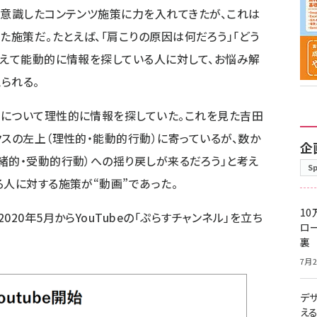
を意識したコンテンツ施策に力を入れてきたが、これは
施策だ。たとえば、「肩こりの原因は何だろう」「どう
考えて能動的に情報を探している人に対して、お悩み解
られる。
ナについて理性的に情報を探していた。これを見た吉田
クスの左上（理性的・能動的行動）に寄っているが、数か
企
緒的・受動的行動）への揺り戻しが来るだろう」と考え
S
る人に対する施策が“動画”であった。
10
20年5月からYouTubeの「
ぷらすチャンネル
」を立ち
ロー
裏
7月2
デ
え