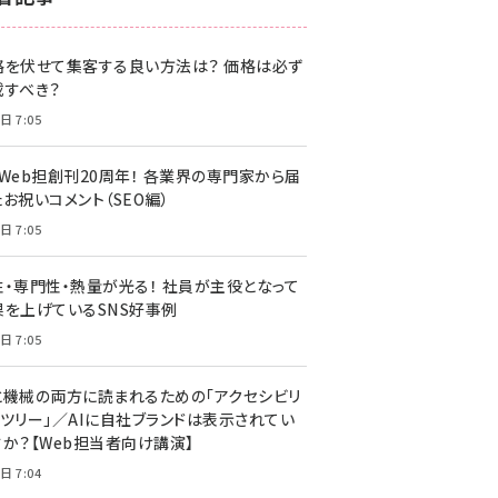
z世代 (1622)
格を伏せて集客する良い方法は？ 価格は必ず
meo (1275)
載すべき？
llmo (1161)
日 7:05
・Web担創刊20周年！ 各業界の専門家から届
お祝いコメント（SEO編）
日 7:05
性・専門性・熱量が光る！ 社員が主役となって
果を上げているSNS好事例
日 7:05
と機械の両方に読まれるための「アクセシビリ
ィツリー」／AIに自社ブランドは表示されてい
すか？【Web担当者向け講演】
日 7:04