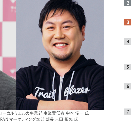
ny ローカルミエルカ事業部 事業責任者 中本 俊一 氏
JAPAN マーケティング本部 部長 吉田 拓矢 氏