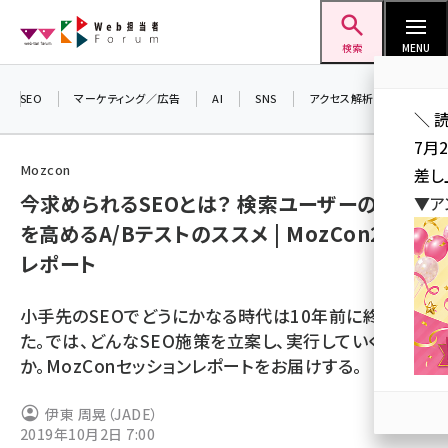
メ
Web担当者Forum
イ
検索
MENU
ン
コ
SEO
マーケティング／広告
AI
SNS
アクセス解析／データ分析
＼ 
ン
7月
テ
Mozcon
差し
ン
今求められるSEOとは？ 検索ユーザーの評価
▼ア
ツ
seo (3516)
を高めるA/Bテストのススメ | MozCon2019
に
レポート
ai (2799)
移
動
youtube (2420)
小手先のSEOでどうにかなる時代は10年前に終わっ
note (2308)
た。では、どんなSEO施策を立案し、実行していくべき
か。MozConセッションレポートをお届けする。
セミナー (2296)
z世代 (1617)
伊東 周晃（JADE）
2019年10月2日 7:00
meo (1274)