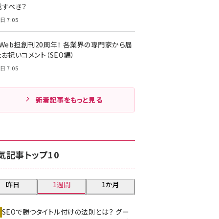
載すべき？
日 7:05
・Web担創刊20周年！ 各業界の専門家から届
お祝いコメント（SEO編）
日 7:05
新着記事をもっと見る
気記事トップ10
昨日
1週間
1か月
SEOで勝つタイトル付けの法則とは？ グー