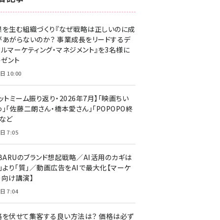
z世代 (1629)
果を生む組織づくり『なぜ戦略は正しいのに成
meo (1281)
があがらないのか？ 事業成長をリードするデ
llmo (1167)
タルマーケティング・マネジメント』を3名様に
レゼント
日 10:00
ットミーム振り返り・2026年7月】「映画ちい
」「佐藤二朗さん・橋本愛さん」「POPOPO終
」など
日 7:05
UBARUのブランド想起戦略／AI活用のカギは
量」より「質」／動画広告をAIで最大化【マーケ
ー向け講演】
日 7:04
格を伏せて集客する良い方法は？ 価格は必ず