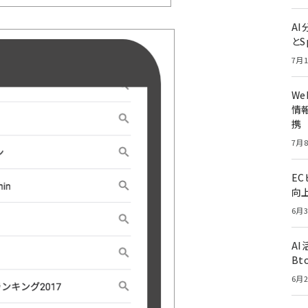
A
とS
7月1
W
情報
携
7月8
E
向
6月3
A
Bt
6月2