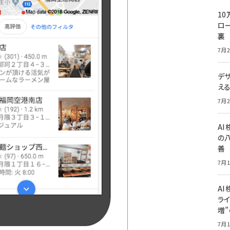
10
ロー
裏
7月2
デ
え
7月2
A
の
善
7月1
AI
ライ
増
7月1