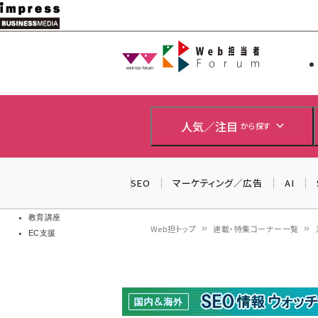
メ
イ
Web担当者
Web担当者
ン
EC担当者
コ
製品導入
ン
企業IT
ソフト開発
テ
人気／注目
から探す
IoT・AI
ン
DCクラウド
研究・調査
ツ
SEO
マーケティング／広告
AI
エネルギー
に
ドローン
移
教育講座
Web担トップ
連載・特集コーナー一覧
EC支援
動
パ
ン
く