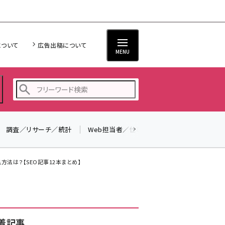
について
広告出稿について
MENU
調査／リサーチ／統計
Web担当者／仕事
法律／標準規格
seo (3538)
ai (2820)
方法は？【SEO記事12本まとめ】
youtube (2444)
note (2322)
セミナー (2315)
着記事