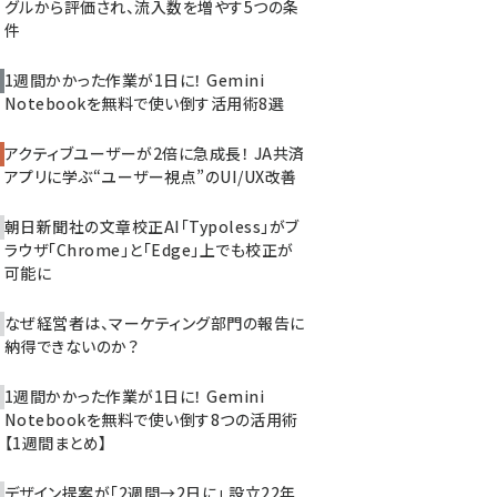
グルから評価され、流入数を増やす5つの条
件
1週間かかった作業が1日に！ Gemini
Notebookを無料で使い倒す活用術8選
アクティブユーザーが2倍に急成長！ JA共済
アプリに学ぶ“ユーザー視点”のUI/UX改善
朝日新聞社の文章校正AI「Typoless」がブ
ラウザ「Chrome」と「Edge」上でも校正が
可能に
なぜ経営者は、マーケティング部門の報告に
納得できないのか？
1週間かかった作業が1日に！ Gemini
Notebookを無料で使い倒す8つの活用術
【1週間まとめ】
デザイン提案が「2週間→2日に」 設立22年