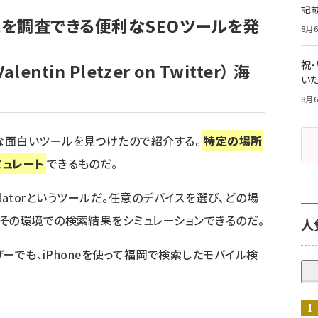
記
を調査できる便利なSEOツールを発
8月6
祝
alentin Pletzer on Twitter）
海
いた
8月6
な面白いツールを見つけたので紹介する。
特定の場所
ミュレート
できるものだ。
lator
というツールだ。任意のデバイスを選び、どの場
その環境での検索結果をシミュレーションできるのだ。
人
ザーでも、iPhoneを使って福岡で検索したモバイル検