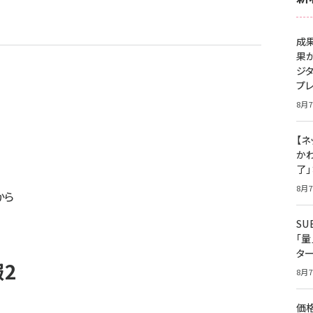
成
果
ジ
プ
8月7
【ネ
かわ
了
8月7
から
S
「
タ
報2
8月7
価