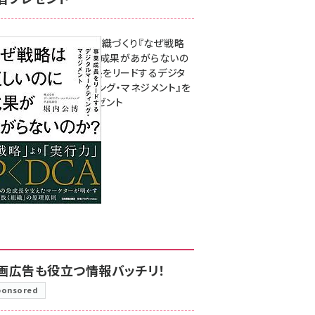
成果を生む組織づくり『なぜ戦略
は正しいのに成果があがらないの
か？ 事業成長をリードするデジタ
ルマーケティング・マネジメント』を
3名様にプレゼント
8月7日 10:00
画広告も役立つ情報バッチリ！
ponsored