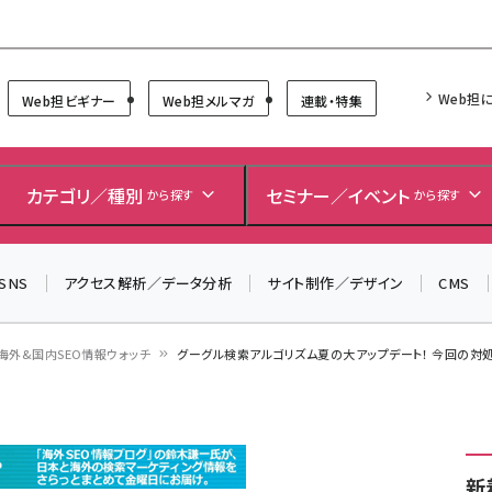
Forum
Web担
Web担ビギナー
Web担メルマガ
連載・特集
カテゴリ／種別
セミナー／イベント
から探す
から探す
SNS
アクセス解析／データ分析
サイト制作／デザイン
CMS
海外&国内SEO情報ウォッチ
グーグル検索アルゴリズム夏の大アップデート！ 今回の対処
新