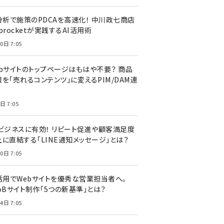
I分析で施策のPDCAを高速化！ 中川政七商店
procketが実践するAI活用術
0日 7:05
ebサイトのトップページはもはや不要？ 商品
を「売れるコンテンツ」に変えるPIM/DAM連
日 7:05
Cビジネスに有効！ リピート促進や顧客満足度
上に直結する「LINE通知メッセージ」とは？
0日 7:05
I活用でWebサイトを優秀な営業担当者へ。
oBサイト制作「5つの新基準」とは？
4日 7:05