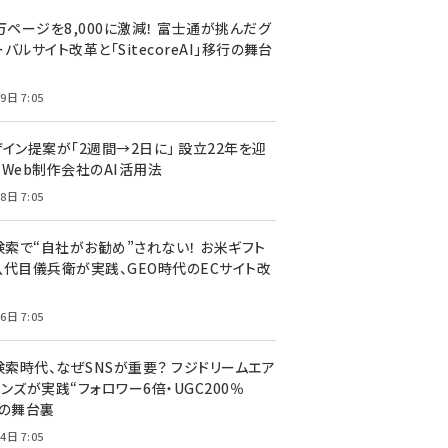
万ページを8,000に激減！ 富士通が挑んだグ
バルサイト改革と「SitecoreAI」移行の舞台
9日 7:05
ザイン提案が「2週間→2日に」 設立22年を迎
るWeb制作会社のAI活用法
8日 7:05
I検索で“自社がお勧め”されない！ お米ギフト
八代目儀兵衛が実践、GEO時代のECサイト改
6日 7:05
検索時代、なぜSNSが重要？ フジドリームエア
ンズが実践“フォロワー6倍・UGC200％
”の舞台裏
4日 7:05