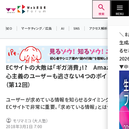
メ
Web担当者Forum
イ
検索
MENU
ン
コ
SEO
マーケティング／広告
AI
SNS
アクセス解析／データ分析
＼ 
ン
生成
テ
るセ
ン
202
ツ
seo (3536)
ECサイトの大敵は「ギガ消費」!? Amazon中
▼申
に
心主義のユーザーも逃さない4つのポイント
ai (2818)
移
（第12回）
動
youtube (2444)
note (2320)
ユーザーが求めている情報を知らせるタイミングは、
ECサイトで非常に重要。「求めている情報」とは何か
セミナー (2313)
z世代 (1629)
モリマミコ（大人塾）
2018年3月1日 7:00
meo (1279)