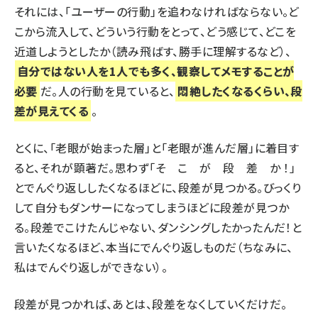
それには、「ユーザーの行動」を追わなければならない。ど
こから流入して、どういう行動をとって、どう感じて、どこを
近道しようとしたか（読み飛ばす、勝手に理解するなど）、
自分ではない人を1人でも多く、観察してメモすることが
必要
だ。人の行動を見ていると、
悶絶したくなるくらい、段
差が見えてくる
。
とくに、「老眼が始まった層」と「老眼が進んだ層」に着目す
ると、それが顕著だ。思わず「そ こ が 段 差 か ！」
とでんぐり返ししたくなるほどに、段差が見つかる。びっくり
して
自分もダンサーになってしまうほどに段差が見つか
る
。段差でこけたんじゃない、ダンシングしたかったんだ！と
言いたくなるほど、本当にでんぐり返しものだ（ちなみに、
私はでんぐり返しができない）。
段差が見つかれば、あとは、段差をなくしていくだけだ。