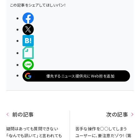
この記事をシェアしてほしいパン！
シェアする
ポストする
>ブクマする
noteで書く
LINEで送る
優先するニュース提供元にWeb担を追加
前の記事
次の記事
疑問はあっても質問できない
苦手な操作を○○してしまう
――「なんでも訊いて」と言われても
ユーザーに、要注意だゾウ！（第