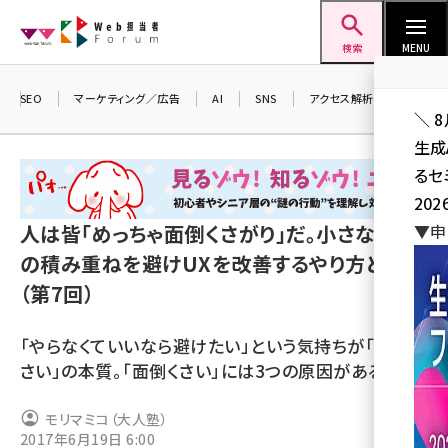
メ
Web担当者Forum
イ
検索
MENU
ン
コ
SEO
マーケティング／広告
AI
SNS
アクセス解析／データ分析
＼ 
ン
生成
テ
るセ
ン
202
ツ
seo (3538)
人は皆「めっちゃ面倒くさがり」だ。小さな面倒
▼申
に
の積み重ねを避けUXを改善するやり方とは
ai (2820)
移
（第7回）
動
youtube (2444)
note (2322)
「やらなくていいなら避けたい」という気持ちが「面倒く
さい」の本質。「面倒くさい」には3つの原因がある
セミナー (2315)
z世代 (1629)
モリマミコ（大人塾）
2017年6月19日 6:00
meo (1281)