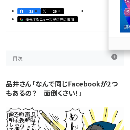
llmo (1167)
35
26
優先するニュース提供元に追加
目次
品井さん「なんで同じFacebookが2つ
もあるの？ 面倒くさい！」