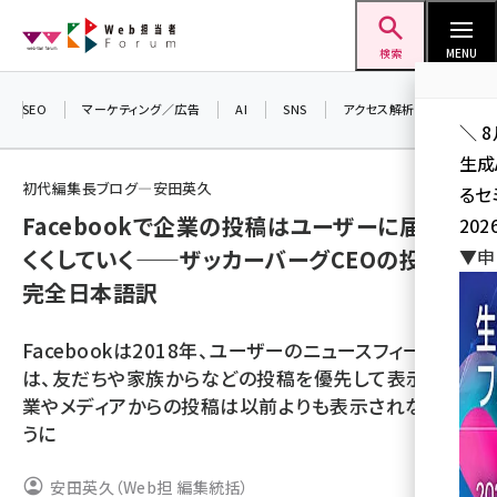
メ
Web担当者Forum
イ
検索
MENU
ン
コ
SEO
マーケティング／広告
AI
SNS
アクセス解析／データ分析
＼ 
ン
生成
テ
初代編集長ブログ―安田英久
るセ
ン
Facebookで企業の投稿はユーザーに届きに
202
ツ
seo (3536)
くくしていく――ザッカーバーグCEOの投稿を
▼申
に
完全日本語訳
ai (2818)
移
動
youtube (2444)
Facebookは2018年、ユーザーのニュースフィードに
note (2320)
は、友だちや家族からなどの投稿を優先して表示し、企
業やメディアからの投稿は以前よりも表示されないよ
セミナー (2313)
うに
z世代 (1629)
安田英久（Web担 編集統括）
meo (1279)