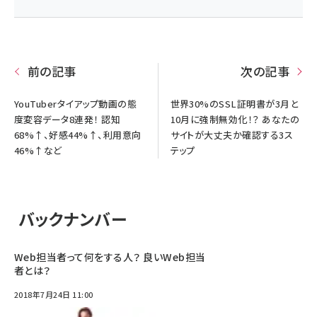
前の記事
次の記事
YouTuberタイアップ動画の態
世界30%のSSL証明書が3月と
度変容データ8連発！ 認知
10月に強制無効化！？ あなたの
68%↑、好感44%↑、利用意向
サイトが大丈夫か確認する3ス
46%↑など
テップ
バックナンバー
Web担当者って何をする人？ 良いWeb担当
者とは？
2018年7月24日 11:00