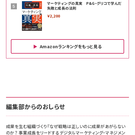
マーケティングの真実 P&G・グリコで学んだ
失敗と成長の法則
￥2,200
Amazonランキングをもっと見る
Amazon ビジネス・経済関連書籍 の売れ筋ランキン
Amazon 家電＆カメラ の売れ筋ランキング
Amazon パソコン・周辺機器 の売れ筋ランキング
グ
更新日時：2026/06/26 19:00
更新日時：2026/06/26 19:00
更新日時：2026/06/26 19:00
anan(アンアン)2026/07/01号 No.2501[魅せる
KIOXIA(キオクシア) 旧東芝メモリ microSD
KIOXIA(キオクシア) 旧東芝メモリ microSD
カラダ2026／宮舘涼太]
128GB UHS-I Class10 (最大読出速度
128GB UHS-I Class10 (最大読出速度
100MB/s) Nintendo Switch動作確認済 国内
100MB/s) Nintendo Switch動作確認済 国内
￥880
サポート正規品 メーカー保証5年 KLMEA128G
サポート正規品 メーカー保証5年 KLMEA128G
￥2,680
￥2,680
編集部からのおしらせ
anan(アンアン)2026/06/24号 No.2500増刊
スペシャルエディション[王道エンタメの矜持／
NIMASO ガラスフィルム iPhone 17 用 保護フィ
Amazon eギフトカード - Amazonロゴ - クラ
BTS]
ルム 強化ガラス 耐衝撃 高透過率 指紋防止 貼りや
シック
すい ガイド枠付き いPhone17 (6.3インチ) 対応
成果を生む組織づくり『なぜ戦略は正しいのに成果があがらない
￥1,100
￥5,000
2枚セット DSP25F1698
のか？ 事業成長をリードするデジタルマーケティング・マネジメン
￥1,599