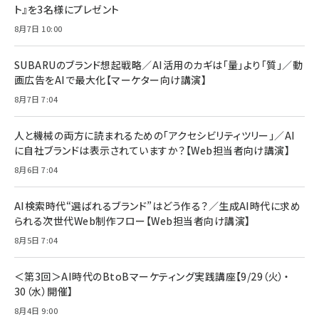
ト』を3名様にプレゼント
anan(アンアン)2026/07/08号 No.2502[2026
Anker PowerLine III Flow USB-C & USB-C
年後半、あなたの恋と運命／山田涼介]
【New】Amazon Fire TV Stick HD | 手軽にスト
ケーブル Anker絡まないケーブル 240W 結束バン
8月7日 10:00
リーミングをはじめよう | ストリーミングメディアプ
ド付き USB PD対応 シリコン素材採用 iPhone
￥880
レイヤー
17 / 16 / 15 / Galaxy iPad Pro MacBook
￥1,890
Pro/Air 各種対応 (1.8m ミッドナイトブラック)
SUBARUのブランド想起戦略／AI活用のカギは「量」より「質」／動
￥6,980
画広告をAIで最大化【マーケター向け講演】
ママ投資家が育休中に１億貯めた株式投資
アサヒ飲料 モンスター エナジー 355ml×24本
￥1,870
8月7日 7:04
Anker Soundcore P31i (Bluetooth 6.1) 【完
￥4,192
全ワイヤレスイヤホン/アクティブノイズキャンセリ
ング/マルチポイント接続 / 最大50時間再生 / PSE
人と機械の両方に読まれるための「アクセシビリティツリー」／AI
組織の成果を最大化する ルールのデザイン
技術基準適合】ブラック
￥5,990
サッポロ 生ビール 黒ラベル 350ml 缶 24本 ビー
に自社ブランドは表示されていますか？【Web担当者向け講演】
￥1,980
ル ケース買い【6/30応募〆切! 黒ラベルビヤセラー
8月6日 7:04
キャンペーン】
Anker PowerLine III Flow USB-C & USB-C
ケーブル Anker絡まないケーブル 240W 結束バン
￥4,857
ド付き USB PD対応 シリコン素材採用 iPhone
AI検索時代“選ばれるブランド”はどう作る？／生成AI時代に求め
Amazonランキングをもっと見る
17 / 16 / 15 / Galaxy iPad Pro MacBook
￥1,890
られる次世代Web制作フロー【Web担当者向け講演】
Pro/Air 各種対応 (1.8m ミッドナイトブラック)
Amazonランキングをもっと見る
8月5日 7:04
Amazonランキングをもっと見る
＜第3回＞AI時代のBtoBマーケティング実践講座【9/29（火）・
30（水）開催】
8月4日 9:00