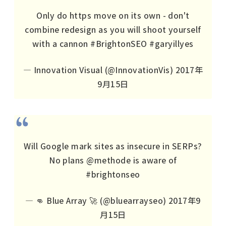
Only do https move on its own - don't
combine redesign as you will shoot yourself
with a cannon
#BrightonSEO
#garyillyes
— Innovation Visual (@InnovationVis)
2017年
9月15日
Will Google mark sites as insecure in SERPs?
No plans
@methode
is aware of
#brightonseo
— 👊 Blue Array 🚀 (@bluearrayseo)
2017年9
月15日