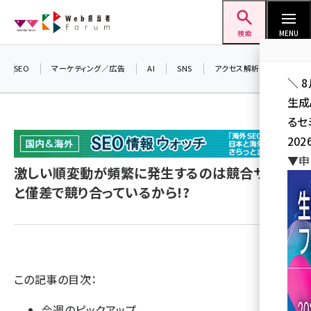
メ
Web担当者Forum
イ
検索
MENU
ン
コ
SEO
マーケティング／広告
AI
SNS
アクセス解析／データ分析
＼ 
ン
生成
テ
るセ
ン
202
ツ
seo (3524)
▼申
に
激しい順変動が頻繁に発生するのは競合サイト
ai (2804)
移
と僅差で競り合っているから!?
動
youtube (2431)
note (2312)
セミナー (2306)
この記事の目次：
z世代 (1622)
今週のピックアップ
meo (1275)