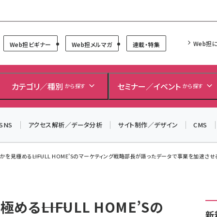
Forum
Web担
Web担ビギナー
Web担メルマガ
連載・特集
＼ 読者アンケートにご協力ください ／
7月24日で創刊20周年。ご回答者には抽選でプレゼントを
カテゴリ／種別
セミナー／イベント
から探す
から探す
差し上げます！
▼アンケートページはこちらから▼
SNS
アクセス解析／データ分析
サイト制作／デザイン
CMS
を見極める――LIFULL HOME’Sのマーケティング戦略部長が語ったデータで事業を加速させ
――LIFULL HOME’Sの
新