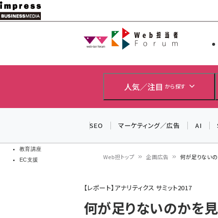
メ
イ
Web担当者
Web担当者
ン
EC担当者
コ
製品導入
ン
企業IT
ソフト開発
テ
人気／注目
から探す
IoT・AI
ン
DCクラウド
研究・調査
ツ
SEO
マーケティング／広告
AI
エネルギー
に
ドローン
移
教育講座
Web担トップ
企画広告
何が足りないのか
EC支援
動
パ
【レポート】アナリティクス サミット2017
ン
何が足りないのかを見極める
く