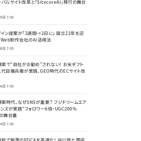
バルサイト改革と「SitecoreAI」移行の舞台
9日 7:05
ザイン提案が「2週間→2日に」 設立22年を迎
るWeb制作会社のAI活用法
8日 7:05
I検索で“自社がお勧め”されない！ お米ギフト
八代目儀兵衛が実践、GEO時代のECサイト改
6日 7:05
検索時代、なぜSNSが重要？ フジドリームエア
ンズが実践“フォロワー6倍・UGC200％
”の舞台裏
4日 7:05
I分析で施策のPDCAを高速化！ 中川政七商店