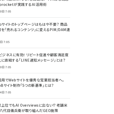
procketが実践するAI活用術
0日 7:05
ebサイトのトップページはもはや不要？ 商品
を「売れるコンテンツ」に変えるPIM/DAM連
日 7:05
Cビジネスに有効！ リピート促進や顧客満足度
上に直結する「LINE通知メッセージ」とは？
0日 7:05
I活用でWebサイトを優秀な営業担当者へ。
oBサイト制作「5つの新基準」とは？
4日 7:05
上位でもAI Overviewsに出ない!? 老舗米
・八代目儀兵衛が取り組んだGEO施策