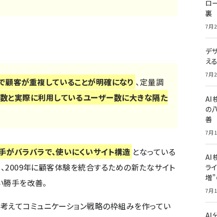
ロー
裏
7月2
デ
え
7月2
で顧客が重複していることが明確になり
、定量調
ー数と実際に利用しているユーザー数に大きな隔た
A
の
善
7月1
手がバラバラで、使いにくいサイト構造
となっている
AI
は、2009年に顧客体験を統合するための新たなサイト
ライ
増
使い勝手を改善。
7月1
を考えてコミュニケーション戦略の枠組みを作ってい
A