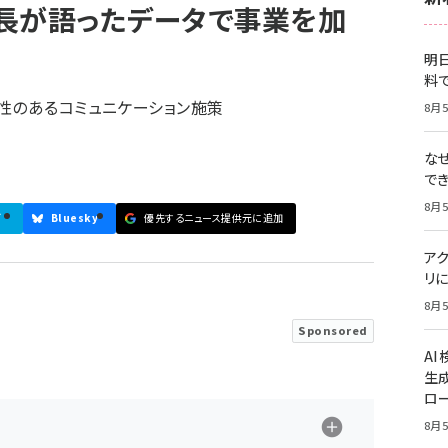
長が語ったデータで事業を加
明日
料
性のあるコミュニケーション施策
8月5
な
で
8月5
ブ
Bluesky
優先するニュース提供元に追加
ア
リに
8月5
Sponsored
A
生
ロ
8月5