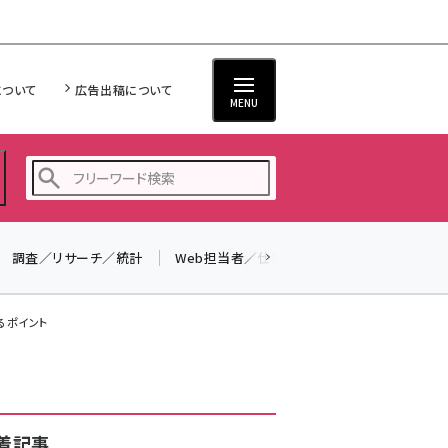
について
広告出稿について
MENU
調査／リサーチ／統計
Web担当者／仕事
法律／標準規格
seo (3516)
ai (2799)
るポイント
youtube (2420)
note (2308)
セミナー (2296)
着記事