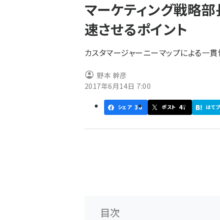
マーケティング戦略部
ず
速させるポイント
カスタマージャーニーマップによる一貫
野本 幹彦
2017年6月14日 7:00
36
47
シェア
ポスト
はて
目次