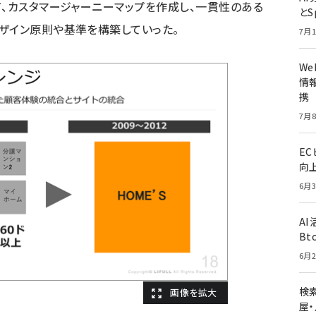
て、カスタマージャーニーマップを作成し、一貫性のある
とS
ザイン原則や基準を構築していった。
7月1
W
情報
携
7月8
E
向
6月3
A
Bt
6月2
検索
屋