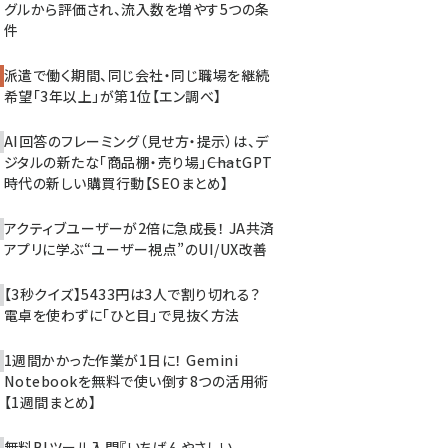
グルから評価され、流入数を増やす5つの条
件
派遣で働く期間、同じ会社・同じ職場を継続
希望「3年以上」が第1位【エン調べ】
AI回答のフレーミング（見せ方・提示）は、デ
ジタルの新たな「商品棚・売り場」――ChatGPT
時代の新しい購買行動【SEOまとめ】
アクティブユーザーが2倍に急成長！ JA共済
アプリに学ぶ“ユーザー視点”のUI/UX改善
【3秒クイズ】5433円は3人で割り切れる？
電卓を使わずに「ひと目」で見抜く方法
1週間かかった作業が1日に！ Gemini
Notebookを無料で使い倒す8つの活用術
【1週間まとめ】
無料BIツール入門『いちばんやさしい