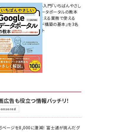
無料BIツール入門『いちばんやさし
いGoogleデータポータルの教本
人気講師が教える業務で使える
ダッシュボード構築の基本』を3名
様にプレゼント
7月31日 10:00
画広告も役立つ情報バッチリ！
ponsored
万ページを8,000に激減！ 富士通が挑んだグ