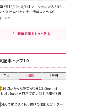
第2週【8/10～8/14】 マーケティング、SNS、
Cなど各社Webセミナー情報まとめ 6件
日 10:00
新着記事をもっと見る
気記事トップ10
昨日
1週間
1か月
1週間かかった作業が1日に！ Gemini
Notebookを無料で使い倒す活用術8選
SEOで勝つタイトル付けの法則とは？ グー