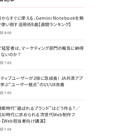
z世代 (1617)
からすぐに使える、Gemini Notebookを無
meo (1274)
で使い倒す活用術8選【週間ランキング】
llmo (1155)
日 8:00
ぜ経営者は、マーケティング部門の報告に納得
きないのか？
日 7:05
クティブユーザーが2倍に急成長！ JA共済アプ
学ぶ“ユーザー視点”のUI/UX改善
日 7:05
I検索時代“選ばれるブランド”はどう作る？／
成AI時代に求められる次世代Web制作フ
ー【Web担当者向け講演】
日 7:04