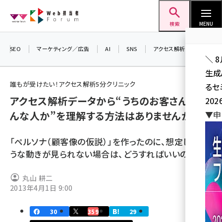
メ
Web担当者Forum
イ
検索
MENU
ン
コ
SEO
マーケティング／広告
AI
SNS
アクセス解析／データ分析
＼ 
ン
生成
テ
誰もが受けたい！アクセス解析5分クリニック
るセ
ン
アクセス解析データから“うちのお客さんはど
202
ツ
seo (3528)
んな人か”を理解する方法はありませんか？
▼申
に
ai (2811)
移
「ペルソナ（顧客像の仮説）」を作ったのに、想定したよ
動
youtube (2439)
うな動きが見られない場合は、どうすればいいのか
note (2315)
丸山 耕二
セミナー (2308)
2013年4月1日 9:00
z世代 (1623)
30
359
29
meo (1277)