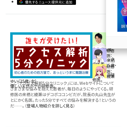
優先するニュース提供元に追加
llmo (1166)
医
者：
丸山
先生（35歳・
研修
男）
医：
当クリニック
来栖
の代表。
あきら（25歳・
研修
男）
医：
イケメンの研
綾瀬
修医。
ゆい（25歳・女）
ここ「アクセス解析5分クリニック」には、Webサイトについて
優しい天然ボケの研修医。
さまざまな悩みを抱えた患者が、毎日のようにやってくる。研
修医の来栖と綾瀬はデコボココンビだが、院長の丸山先生が
とにかく名医。たった5分ですべての悩みを解決する！というの
だ……。（
登場人物紹介を詳しく見る
）