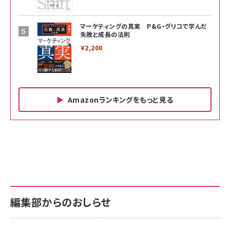
マーケティングの真実 P&G・グリコで学んだ
失敗と成長の法則
￥2,200
Amazonランキングをもっと見る
Amazon ビジネス・経済関連書籍 の売れ筋ランキン
Amazon 家電＆カメラ の売れ筋ランキング
Amazon パソコン・周辺機器 の売れ筋ランキング
グ
更新日時：2026/06/26 19:00
更新日時：2026/06/26 19:00
更新日時：2026/06/26 19:00
anan(アンアン)2026/07/01号 No.2501[魅せる
KIOXIA(キオクシア) 旧東芝メモリ microSD
KIOXIA(キオクシア) 旧東芝メモリ microSD
カラダ2026／宮舘涼太]
128GB UHS-I Class10 (最大読出速度
128GB UHS-I Class10 (最大読出速度
100MB/s) Nintendo Switch動作確認済 国内
100MB/s) Nintendo Switch動作確認済 国内
￥880
サポート正規品 メーカー保証5年 KLMEA128G
サポート正規品 メーカー保証5年 KLMEA128G
￥2,680
￥2,680
編集部からのおしらせ
anan(アンアン)2026/06/24号 No.2500増刊
スペシャルエディション[王道エンタメの矜持／
NIMASO ガラスフィルム iPhone 17 用 保護フィ
Amazon eギフトカード - Amazonロゴ - クラ
BTS]
ルム 強化ガラス 耐衝撃 高透過率 指紋防止 貼りや
シック