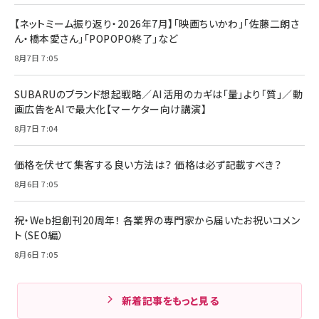
【ネットミーム振り返り・2026年7月】「映画ちいかわ」「佐藤二朗さ
ん・橋本愛さん」「POPOPO終了」など
8月7日 7:05
SUBARUのブランド想起戦略／AI活用のカギは「量」より「質」／動
画広告をAIで最大化【マーケター向け講演】
8月7日 7:04
価格を伏せて集客する良い方法は？ 価格は必ず記載すべき？
8月6日 7:05
祝・Web担創刊20周年！ 各業界の専門家から届いたお祝いコメン
ト（SEO編）
8月6日 7:05
新着記事をもっと見る