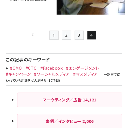
1
2
3
4
前ページ
Page
Page
Page
Page
ペー
ジ
この記事のキーワード
送
#CMO
#CTO
#Facebook
#エンゲージメント
り
#キャンペーン
#ソーシャルメディア
#マスメディア
マーケティング／広告
14,121
事例／インタビュー
2,006