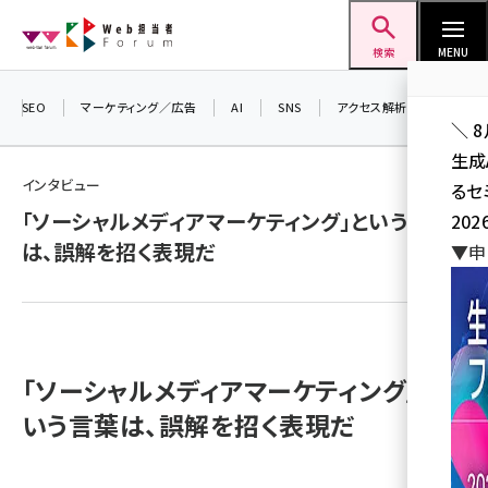
メ
Web担当者Forum
イ
検索
MENU
ン
コ
SEO
マーケティング／広告
AI
SNS
アクセス解析／データ分析
＼ 
ン
生成
テ
インタビュー
るセ
ン
「ソーシャルメディアマーケティング」という言葉
202
ツ
seo (3532)
は、誤解を招く表現だ
▼申
に
ai (2814)
移
動
youtube (2441)
note (2317)
「ソーシャルメディアマーケティング」と
セミナー (2310)
いう言葉は、誤解を招く表現だ
z世代 (1623)
meo (1277)