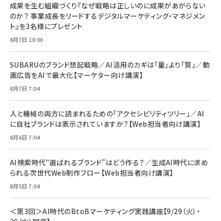
すい ガイド枠付き いPhone17 (6.3インチ) 対応
成果を生む組織づくり『なぜ戦略は正しいのに成果があがらない
￥1,100
￥5,000
2枚セット DSP25F1698
のか？ 事業成長をリードするデジタルマーケティング・マネジメン
￥1,599
ト』を3名様にプレゼント
anan(アンアン)2026/07/08号 No.2502[2026
Anker PowerLine III Flow USB-C & USB-C
年後半、あなたの恋と運命／山田涼介]
【New】Amazon Fire TV Stick HD | 手軽にスト
ケーブル Anker絡まないケーブル 240W 結束バン
8月7日 10:00
リーミングをはじめよう | ストリーミングメディアプ
ド付き USB PD対応 シリコン素材採用 iPhone
￥880
レイヤー
17 / 16 / 15 / Galaxy iPad Pro MacBook
￥1,890
Pro/Air 各種対応 (1.8m ミッドナイトブラック)
SUBARUのブランド想起戦略／AI活用のカギは「量」より「質」／動
￥6,980
画広告をAIで最大化【マーケター向け講演】
ママ投資家が育休中に１億貯めた株式投資
アサヒ飲料 モンスター エナジー 355ml×24本
￥1,870
8月7日 7:04
Anker Soundcore P31i (Bluetooth 6.1) 【完
￥4,192
全ワイヤレスイヤホン/アクティブノイズキャンセリ
ング/マルチポイント接続 / 最大50時間再生 / PSE
人と機械の両方に読まれるための「アクセシビリティツリー」／AI
組織の成果を最大化する ルールのデザイン
技術基準適合】ブラック
￥5,990
サッポロ 生ビール 黒ラベル 350ml 缶 24本 ビー
に自社ブランドは表示されていますか？【Web担当者向け講演】
￥1,980
ル ケース買い【6/30応募〆切! 黒ラベルビヤセラー
8月6日 7:04
キャンペーン】
Anker PowerLine III Flow USB-C & USB-C
ケーブル Anker絡まないケーブル 240W 結束バン
￥4,857
ド付き USB PD対応 シリコン素材採用 iPhone
AI検索時代“選ばれるブランド”はどう作る？／生成AI時代に求め
Amazonランキングをもっと見る
17 / 16 / 15 / Galaxy iPad Pro MacBook
￥1,890
られる次世代Web制作フロー【Web担当者向け講演】
Pro/Air 各種対応 (1.8m ミッドナイトブラック)
Amazonランキングをもっと見る
8月5日 7:04
Amazonランキングをもっと見る
＜第3回＞AI時代のBtoBマーケティング実践講座【9/29（火）・