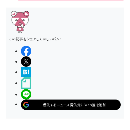
この記事をシェアしてほしいパン！
シェアする
ポストする
>ブクマする
noteで書く
LINEで送る
優先するニュース提供元にWeb担を追加