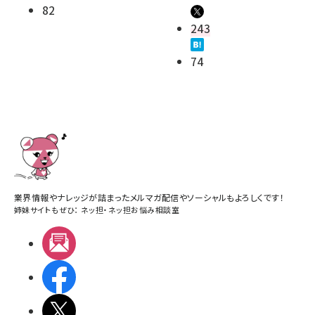
82
243
74
業界情報やナレッジが詰まったメルマガ配信やソーシャルもよろしくです！
姉妹サイトもぜひ：
ネッ担
・
ネッ担お悩み相談室
メルマガ
Facebook
X(エックス)