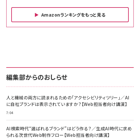
Amazonランキングをもっと見る
Amazon ビジネス・経済関連書籍 の売れ筋ランキン
Amazon 家電＆カメラ の売れ筋ランキング
Amazon パソコン・周辺機器 の売れ筋ランキング
グ
更新日時：2026/06/26 19:00
更新日時：2026/06/26 19:00
更新日時：2026/06/26 19:00
anan(アンアン)2026/07/01号 No.2501[魅せる
KIOXIA(キオクシア) 旧東芝メモリ microSD
KIOXIA(キオクシア) 旧東芝メモリ microSD
カラダ2026／宮舘涼太]
128GB UHS-I Class10 (最大読出速度
128GB UHS-I Class10 (最大読出速度
100MB/s) Nintendo Switch動作確認済 国内
100MB/s) Nintendo Switch動作確認済 国内
￥880
サポート正規品 メーカー保証5年 KLMEA128G
サポート正規品 メーカー保証5年 KLMEA128G
￥2,680
￥2,680
編集部からのおしらせ
anan(アンアン)2026/06/24号 No.2500増刊
スペシャルエディション[王道エンタメの矜持／
NIMASO ガラスフィルム iPhone 17 用 保護フィ
Amazon eギフトカード - Amazonロゴ - クラ
BTS]
ルム 強化ガラス 耐衝撃 高透過率 指紋防止 貼りや
シック
すい ガイド枠付き いPhone17 (6.3インチ) 対応
人と機械の両方に読まれるための「アクセシビリティツリー」／AI
￥1,100
￥5,000
2枚セット DSP25F1698
に自社ブランドは表示されていますか？【Web担当者向け講演】
￥1,599
7:04
anan(アンアン)2026/07/08号 No.2502[2026
Anker PowerLine III Flow USB-C & USB-C
年後半、あなたの恋と運命／山田涼介]
【New】Amazon Fire TV Stick HD | 手軽にスト
ケーブル Anker絡まないケーブル 240W 結束バン
リーミングをはじめよう | ストリーミングメディアプ
ド付き USB PD対応 シリコン素材採用 iPhone
￥880
AI検索時代“選ばれるブランド”はどう作る？／生成AI時代に求め
レイヤー
17 / 16 / 15 / Galaxy iPad Pro MacBook
￥1,890
Pro/Air 各種対応 (1.8m ミッドナイトブラック)
られる次世代Web制作フロー【Web担当者向け講演】
￥6,980