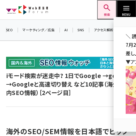
メ
Web担当者Forum
イ
検索
MENU
ン
コ
SEO
マーケティング／広告
AI
SNS
アクセス解析／データ分析
＼ 
ン
7月
テ
差し
ン
▼ア
ツ
seo (3519)
に
iモード検索が迷走中? 1日でGoogle →goo
ai (2801)
移
→Googleと高速切り替え など10記事（海外&国
動
youtube (2425)
内SEO情報）［2ページ目］
note (2310)
セミナー (2301)
z世代 (1620)
海外のSEO/SEM情報を日本語でピック
meo (1274)