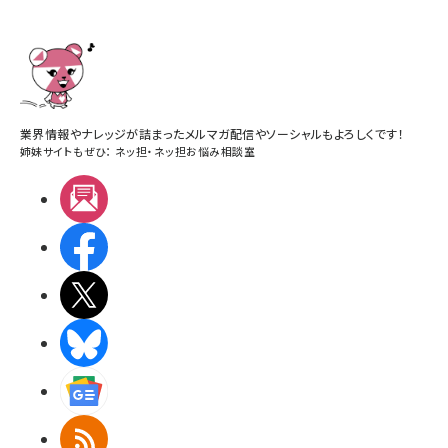
業界情報やナレッジが詰まったメルマガ配信やソーシャルもよろしくです！
姉妹サイトもぜひ：
ネッ担
・
ネッ担お悩み相談室
メルマガ
Facebook
X(エックス)
BlueSky
Googleニュース
RSS