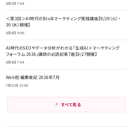
ママ投資家が育休中に１億貯めた株式投資
8月5日 7:04
アサヒ飲料 モンスター エナジー 355ml×24本
￥1,870
Anker Soundcore P31i (Bluetooth 6.1) 【完
￥4,192
全ワイヤレスイヤホン/アクティブノイズキャンセリ
＜第3回＞AI時代のBtoBマーケティング実践講座【9/29（火）・
ング/マルチポイント接続 / 最大50時間再生 / PSE
30（水）開催】
組織の成果を最大化する ルールのデザイン
技術基準適合】ブラック
￥5,990
サッポロ 生ビール 黒ラベル 350ml 缶 24本 ビー
8月4日 9:00
￥1,980
ル ケース買い【6/30応募〆切! 黒ラベルビヤセラー
キャンペーン】
Anker PowerLine III Flow USB-C & USB-C
ケーブル Anker絡まないケーブル 240W 結束バン
￥4,857
AI時代のSEOやデータ分析がわかる「生成AI×マーケティング
ド付き USB PD対応 シリコン素材採用 iPhone
フォーラム 2026」講師の必読記事7選【8/27開催】
Amazonランキングをもっと見る
17 / 16 / 15 / Galaxy iPad Pro MacBook
￥1,890
Pro/Air 各種対応 (1.8m ミッドナイトブラック)
8月4日 7:04
Amazonランキングをもっと見る
Web担 編集後記 2026年7月
Amazonランキングをもっと見る
7月31日 15:00
すべて見る