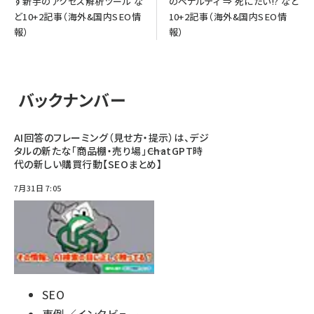
す新手のアクセス解析ツール な
のペナルティ ⇒ 死にたい!? など
ど10+2記事（海外&国内SEO情
10+2記事（海外&国内SEO情
報）
報）
バックナンバー
AI回答のフレーミング（見せ方・提示）は、デジ
タルの新たな「商品棚・売り場」――ChatGPT時
代の新しい購買行動【SEOまとめ】
7月31日 7:05
SEO