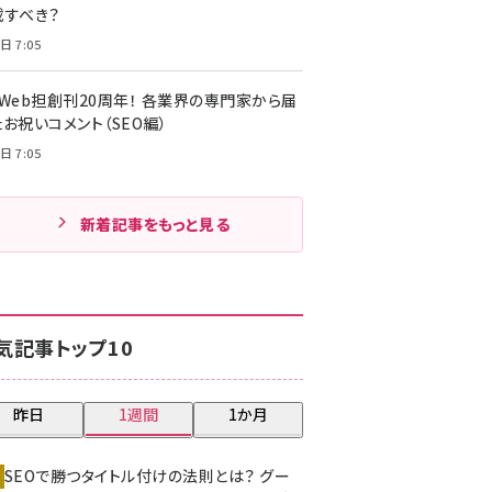
載すべき？
日 7:05
・Web担創刊20周年！ 各業界の専門家から届
お祝いコメント（SEO編）
日 7:05
新着記事をもっと見る
気記事トップ10
昨日
1週間
1か月
SEOで勝つタイトル付けの法則とは？ グー