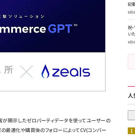
記
8月6
祝
いた
8月6
人
客が開示したゼロパーティデータを使ってユーザーの
の最適化や購買後のフォローによってCV(コンバー