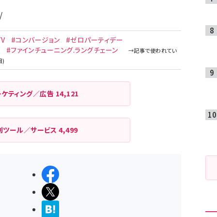
/
TV
#コンバージョン
#ゼロパーティデー
タ
#ファインチューニング.ラングチェーン
ーケティング／広告
14,121
利ツール／サービス
4,499
シェアする
ポストする
>ブクマする