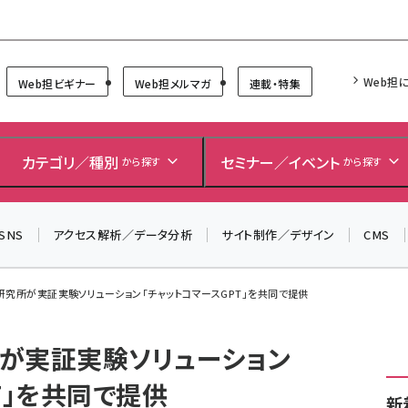
Forum
Web担
Web担ビギナー
Web担メルマガ
連載・特集
カテゴリ／種別
セミナー／イベント
から探す
から探す
SNS
アクセス解析／データ分析
サイト制作／デザイン
CMS
究所が実証実験ソリューション「チャットコマースGPT」を共同で提供
が実証実験ソリューション
T」を共同で提供
新