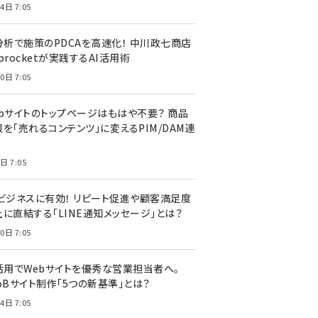
4日 7:05
I分析で施策のPDCAを高速化！ 中川政七商店
procketが実践するAI活用術
0日 7:05
ebサイトのトップページはもはや不要？ 商品
を「売れるコンテンツ」に変えるPIM/DAM連
日 7:05
Cビジネスに有効！ リピート促進や顧客満足度
上に直結する「LINE通知メッセージ」とは？
0日 7:05
I活用でWebサイトを優秀な営業担当者へ。
oBサイト制作「5つの新基準」とは？
4日 7:05