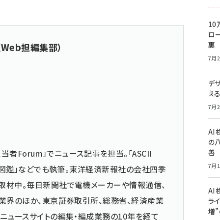
10
ロー
裏
（Web担編集部）
7月2
デ
え
7月2
A
の
当者Forum」でニュース記事を担当。「ASCII
善
7月1
仕事図鑑」などでも執筆。東洋経済新報社の会社四季
取材中。毎日新聞社で電機メーカーや情報通信、
AI
業界のほか、東京証券取引所、総務省、経済産業
ライ
増
ニュースサイトの編集・編成業務の10年を経て