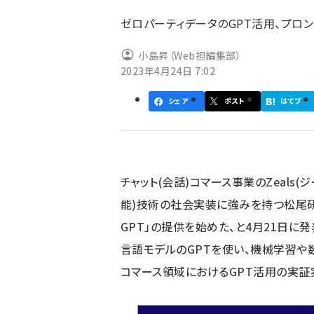
ず
ゼロパーティデータのGPT活用、プロ
小島昇（Web担編集部）
2023年4月24日 7:02
シェア
ポスト
はてブ
チャット(会話)コマース事業のZeals
能)技術の社会実装に強みを持つ松尾研
GPT」の提供を始めた、と4月21日に発
言語モデルのGPTを使い、機械学習
コマース領域におけるGPT活用の実証