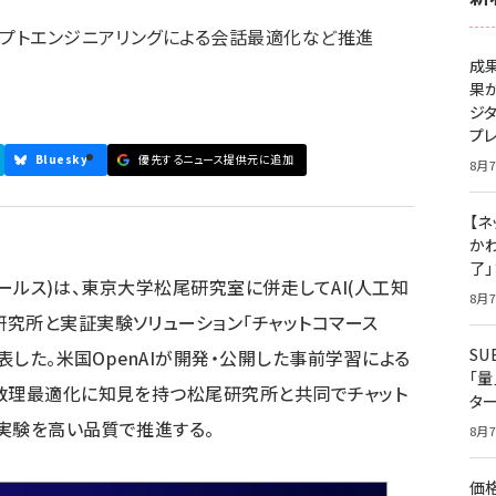
ンプトエンジニアリングによる会話最適化など推進
成
果
ジ
プ
Bluesky
優先するニュース提供元に追加
8月7
【ネ
かわ
了
(ジールス)は、東京大学松尾研究室に併走してAI(人工知
8月7
究所と実証実験ソリューション「チャットコマース
S
表した。米国OpenAIが開発・公開した事前学習による
「
や数理最適化に知見を持つ松尾研究所と共同でチャット
タ
実験を高い品質で推進する。
8月7
価