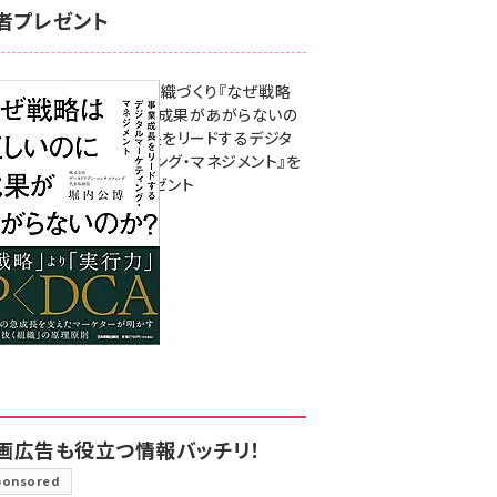
者プレゼント
成果を生む組織づくり『なぜ戦略
は正しいのに成果があがらないの
か？ 事業成長をリードするデジタ
ルマーケティング・マネジメント』を
3名様にプレゼント
8月7日 10:00
画広告も役立つ情報バッチリ！
ponsored