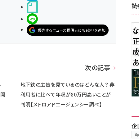
読
noteで書く
LINEで送る
優先するニュース提供元にWeb担を追加
次の記事
ル
地下鉄の広告を見ているのはどんな人？ 非
供開
利用者に比べて年収が80万円高いことが
判明【メトロアドエージェンシー調べ】
企
S