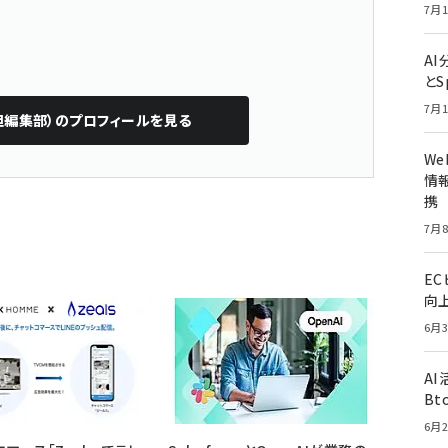
7月1
A
とS
7月1
担編集部）
のプロフィールを見る
W
情報
携
7月8
E
向
6月3
A
Bt
6月2