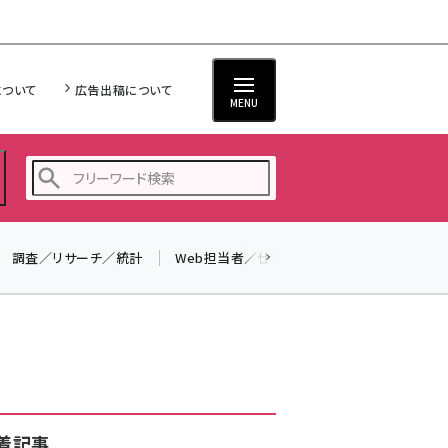
について
広告出稿について
MENU
調査／リサーチ／統計
Web担当者／仕事
法律／標準規格
seo (3528)
ai (2811)
youtube (2439)
note (2315)
セミナー (2308)
着記事