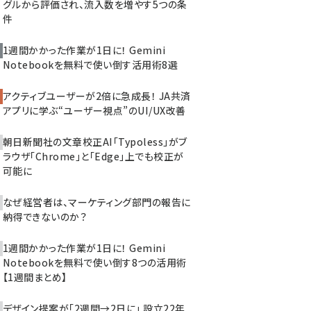
グルから評価され、流入数を増やす5つの条
件
1週間かかった作業が1日に！ Gemini
Notebookを無料で使い倒す活用術8選
アクティブユーザーが2倍に急成長！ JA共済
アプリに学ぶ“ユーザー視点”のUI/UX改善
朝日新聞社の文章校正AI「Typoless」がブ
ラウザ「Chrome」と「Edge」上でも校正が
可能に
なぜ経営者は、マーケティング部門の報告に
納得できないのか？
1週間かかった作業が1日に！ Gemini
Notebookを無料で使い倒す8つの活用術
【1週間まとめ】
デザイン提案が「2週間→2日に」 設立22年