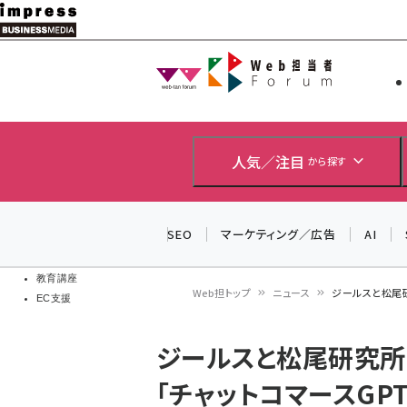
メ
イ
Web担当者
Web担当者
ン
EC担当者
コ
製品導入
ン
企業IT
ソフト開発
テ
人気／注目
から探す
IoT・AI
ン
DCクラウド
研究・調査
ツ
SEO
マーケティング／広告
AI
エネルギー
に
ドローン
移
教育講座
Web担トップ
ニュース
ジールスと松尾研
EC支援
動
パ
ジールスと松尾研究所
ン
「チャットコマースGP
く