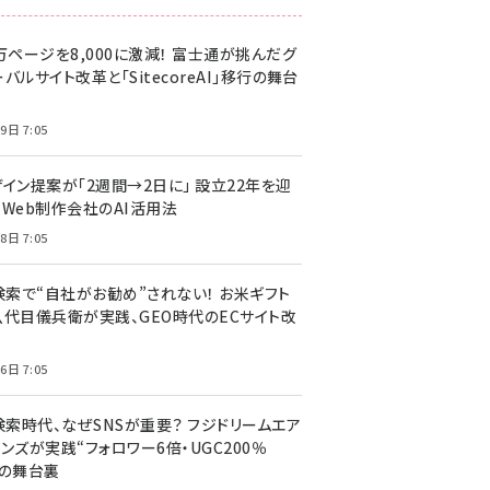
万ページを8,000に激減！ 富士通が挑んだグ
バルサイト改革と「SitecoreAI」移行の舞台
9日 7:05
ザイン提案が「2週間→2日に」 設立22年を迎
るWeb制作会社のAI活用法
8日 7:05
I検索で“自社がお勧め”されない！ お米ギフト
八代目儀兵衛が実践、GEO時代のECサイト改
6日 7:05
検索時代、なぜSNSが重要？ フジドリームエア
ンズが実践“フォロワー6倍・UGC200％
”の舞台裏