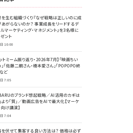
z世代 (1623)
果を生む組織づくり『なぜ戦略は正しいのに成
meo (1277)
があがらないのか？ 事業成長をリードするデ
llmo (1166)
タルマーケティング・マネジメント』を3名様に
レゼント
日 10:00
ットミーム振り返り・2026年7月】「映画ちい
」「佐藤二朗さん・橋本愛さん」「POPOPO終
」など
日 7:05
UBARUのブランド想起戦略／AI活用のカギは
量」より「質」／動画広告をAIで最大化【マーケ
ー向け講演】
日 7:04
格を伏せて集客する良い方法は？ 価格は必ず