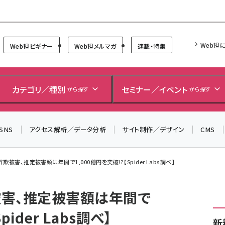
Forum
Web担
Web担ビギナー
Web担メルマガ
連載・特集
カテゴリ／種別
セミナー／イベント
から探す
から探す
SNS
アクセス解析／データ分析
サイト制作／デザイン
CMS
被害、推定被害額は年間で1,000億円を突破!?【Spider Labs調べ】
害、推定被害額は年間で
pider Labs調べ】
新