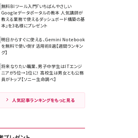
無料BIツール入門『いちばんやさしい
Googleデータポータルの教本 人気講師が
教える業務で使えるダッシュボード構築の基
本』を3名様にプレゼント
明日からすぐに使える、Gemini Notebook
を無料で使い倒す活用術8選【週間ランキン
グ】
将来なりたい職業、男子中学生はITエンジ
ニアが5位→1位に！ 高校生は男女とも公務
員がトップ【ソニー生命調べ】
人気記事ランキングをもっと見る
者プレゼント