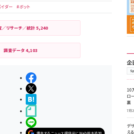
パイダー
#ボット
査／リサーチ／統計
5,240
調査データ
4,103
企
S
シェアする
ポストする
10
ロー
>ブクマする
裏
noteで書く
7月2
LINEで送る
デ
え
優先するニュース提供元にWeb担を追加