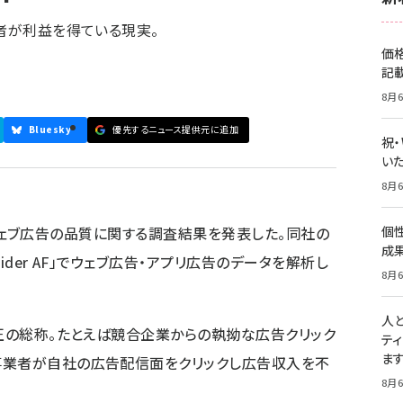
業者が利益を得ている現実。
価
記
8月6
Bluesky
優先するニュース提供元に追加
祝
いた
8月6
）は、ウェブ広告の品質に関する調査結果を発表した。同社の
個
成
ider AF」でウェブ広告・アプリ広告のデータを解析し
8月6
人
不正の総称。たとえば競合企業からの執拗な広告クリック
テ
ま
事業者が自社の広告配信面をクリックし広告収入を不
8月6