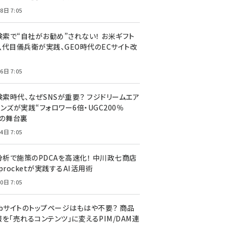
8日 7:05
I検索で“自社がお勧め”されない！ お米ギフト
八代目儀兵衛が実践、GEO時代のECサイト改
6日 7:05
検索時代、なぜSNSが重要？ フジドリームエア
ンズが実践“フォロワー6倍・UGC200％
”の舞台裏
4日 7:05
I分析で施策のPDCAを高速化！ 中川政七商店
procketが実践するAI活用術
0日 7:05
ebサイトのトップページはもはや不要？ 商品
を「売れるコンテンツ」に変えるPIM/DAM連