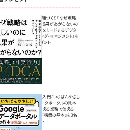
成果を生む組織づくり『なぜ戦略
は正しいのに成果があがらないの
か？ 事業成長をリードするデジタ
ルマーケティング・マネジメント』を
3名様にプレゼント
10:00
無料BIツール入門『いちばんやさし
いGoogleデータポータルの教本
人気講師が教える業務で使える
ダッシュボード構築の基本』を3名
様にプレゼント
7月31日 10:00