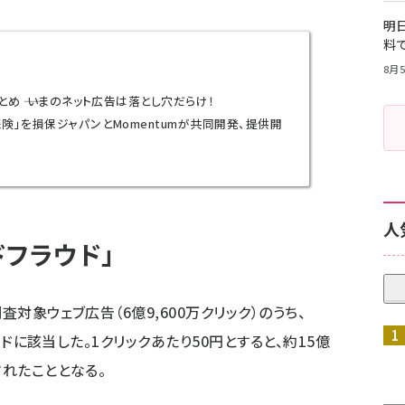
明日
料
8月5
め ―― いまのネット広告は落とし穴だらけ！
険」を損保ジャパンとMomentumが共同開発、提供開
人
ドフラウド」
査対象ウェブ広告（6億9,600万クリック）のうち、
ラウドに該当した。1クリックあたり50円とすると、約15億
されたこととなる。