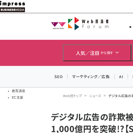
メ
イ
Web担当者
Web担当者
ン
EC担当者
コ
製品導入
ン
企業IT
ソフト開発
テ
人気／注目
から探す
IoT・AI
ン
DCクラウド
研究・調査
ツ
SEO
マーケティング／広告
AI
エネルギー
に
ドローン
移
教育講座
Web担トップ
ニュース
デジタル広告の詐欺
EC支援
動
パ
デジタル広告の詐欺被
ン
1,000億円を突破!?【S
く