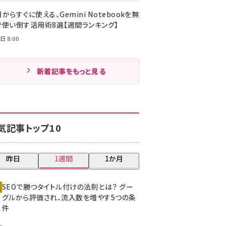
からすぐに使える、Gemini Notebookを無
で使い倒す活用術8選【週間ランキング】
日 8:00
新着記事をもっと見る
気記事トップ10
昨日
1週間
1か月
SEOで勝つタイトル付けの法則とは？ グー
グルから評価され、流入数を増やす5つの条
件