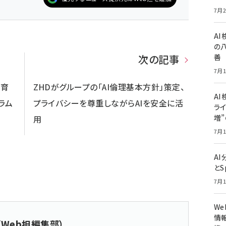
7月2
A
の
次の記事
善
7月1
材育
ZHDがグループの「AI倫理基本方針」策定、
AI
ラム
プライバシーを尊重しながらAIを安全に活
ライ
増
用
7月1
A
とS
7月1
W
情報
（Web担編集部）