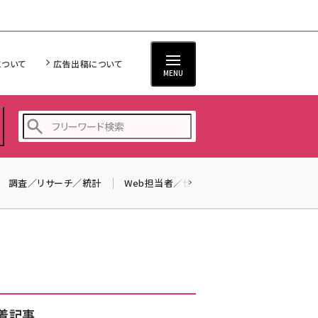
について
広告出稿について
MENU
調査／リサーチ／統計
Web担当者／仕事
法律／標準規格
seo (3524)
ai (2804)
youtube (2431)
note (2312)
セミナー (2306)
着記事