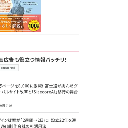
画広告も役立つ情報バッチリ！
ponsored
万ページを8,000に激減！ 富士通が挑んだグ
バルサイト改革と「SitecoreAI」移行の舞台
9日 7:05
ザイン提案が「2週間→2日に」 設立22年を迎
るWeb制作会社のAI活用法