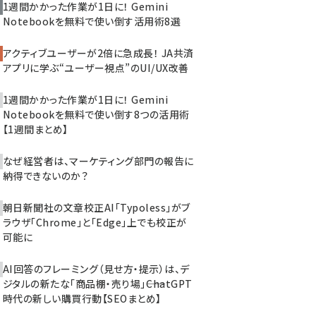
1週間かかった作業が1日に！ Gemini
Notebookを無料で使い倒す活用術8選
アクティブユーザーが2倍に急成長！ JA共済
アプリに学ぶ“ユーザー視点”のUI/UX改善
1週間かかった作業が1日に！ Gemini
Notebookを無料で使い倒す8つの活用術
【1週間まとめ】
なぜ経営者は、マーケティング部門の報告に
納得できないのか？
朝日新聞社の文章校正AI「Typoless」がブ
ラウザ「Chrome」と「Edge」上でも校正が
可能に
AI回答のフレーミング（見せ方・提示）は、デ
ジタルの新たな「商品棚・売り場」――ChatGPT
時代の新しい購買行動【SEOまとめ】