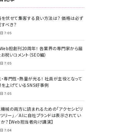
z世代 (1622)
格を伏せて集客する良い方法は？ 価格は必ず
meo (1275)
載すべき？
llmo (1163)
日 7:05
・Web担創刊20周年！ 各業界の専門家から届
お祝いコメント（SEO編）
日 7:05
性・専門性・熱量が光る！ 社員が主役となって
果を上げているSNS好事例
日 7:05
と機械の両方に読まれるための「アクセシビリ
ィツリー」／AIに自社ブランドは表示されてい
すか？【Web担当者向け講演】
日 7:04