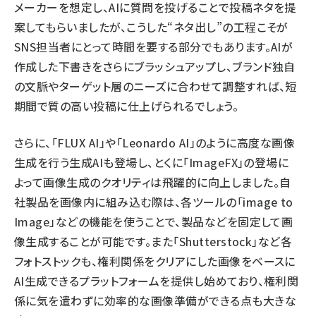
メーカーを想定し、AIに質問を投げることで投稿ネタを提
案してもらいましたが、こうした“ネタ出し”の工程こそが
SNS担当者にとって時間を要する部分でもあります。AIが
作成した下書きをさらにブラッシュアップし、ブランド独自
の文脈やターゲット層のニーズに合わせて調整すれば、短
期間で質の高い投稿に仕上げられるでしょう。
さらに、「
FLUX AI
」や「
Leonardo AI
」のように高度な画像
生成を行う生成AIも登場し、とくに「
ImageFX
」の登場に
よって画像生成のクオリティは飛躍的に向上しました。自
社製品を画像内に組み込む際は、各ツールの「image to
Image」などの機能を使うことで、製品などを固定して画
像生成することが可能です。また「
Shutterstock
」など各
フォトストックも、権利関係をクリアにした画像をベースに
AI生成できるプラットフォームを提供し始めており、権利関
係に気を遣わずに効率的な画像準備ができる点も大きな