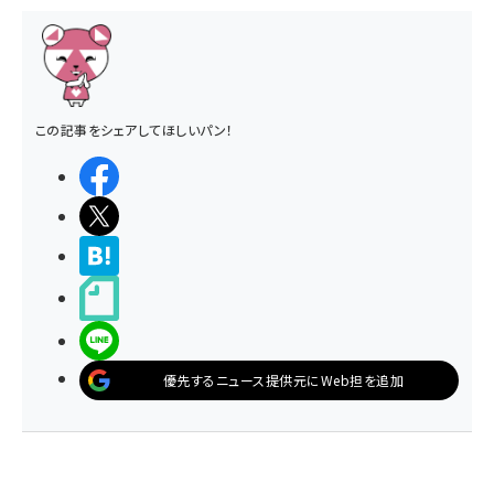
この記事をシェアしてほしいパン！
シェアする
ポストする
>ブクマする
noteで書く
LINEで送る
優先するニュース提供元にWeb担を追加