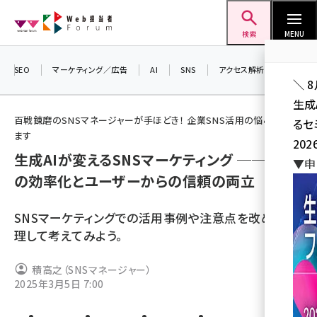
メ
Web担当者Forum
イ
検索
MENU
ン
コ
SEO
マーケティング／広告
AI
SNS
アクセス解析／データ分析
＼ 
ン
生成
テ
百戦錬磨のSNSマネージャーが手ほどき！ 企業SNS活用の悩みに答え
るセ
ン
ます
202
ツ
生成AIが変えるSNSマーケティング ── 運用
seo (3538)
▼申
に
の効率化とユーザーからの信頼の両立
ai (2820)
移
動
youtube (2444)
SNSマーケティングでの活用事例や注意点を改めて整
理して考えてみよう。
note (2322)
セミナー (2315)
積高之（SNSマネージャー）
2025年3月5日 7:00
z世代 (1629)
meo (1281)