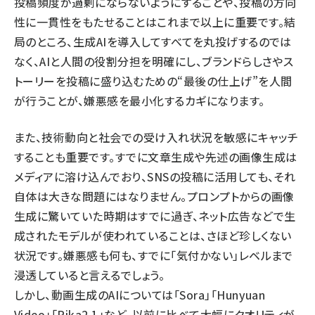
投稿頻度が過剰にならないようにすることや、投稿の方向
性に一貫性をもたせることはこれまで以上に重要です。結
局のところ、生成AIを導入してすべてを丸投げするのでは
なく、AIと人間の役割分担を明確にし、ブランドらしさやス
トーリーを投稿に盛り込むための“最後の仕上げ”を人間
が行うことが、嫌悪感を最小化するカギになります。
また、技術動向と社会での受け入れ状況を敏感にキャッチ
することも重要です。すでに文章生成や先述の画像生成は
メディアに溶け込んでおり、SNSの投稿に活用しても、それ
自体は大きな問題にはなりません。プロンプトからの画像
生成に驚いていた時期はすでに過ぎ、ネット広告などで生
成されたモデルが使われていることは、さほど珍しくない
状況です。嫌悪感も何も、すでに「気付かない」レベルまで
浸透していると言えるでしょう。
しかし、動画生成のAIについては「
Sora
」「
Hunyuan
Video
」「
Pika2.1
」など、以前に比べて大幅にクオリティが