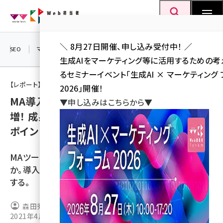
メ
Web担当者Forum
イ
検索
MENU
ン
＼ 8月27日開催、申し込み受付中！ ／
コ
SEO
マーケティング／広告
AI
SNS
アクセス解析／データ分析
生成AIをマーケティング等に活用するための
ン
るセミナーイベント「生成AI × マーケティング
テ
【レポート】デジタルマーケターズサミット2021 Winter
2026」開催！
ン
MA導入で見込み顧客300％増、商談数200％
▼申し込みはこちらから▼
ツ
seo (3524)
増！ 成果を出すためのMAツール活用の11の
に
ポイント
ai (2804)
移
動
youtube (2431)
MAツールで成果をあげるためにはどうすればいいの
note (2312)
か。導入から運用までのノウハウを11のポイントで解説
する。
セミナー (2306)
z世代 (1622)
森田秀一
2021年4月8日 7:00
meo (1275)