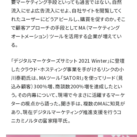
要マーケティング手段といっても過言ではない。自然
流入にせよ広告流入にせよ、自社サイトを閲覧してく
れたユーザーにどうアピールし、購買を促すのか。そこ
で顧客アプローチの手段としてMA（マーケティング
オートメーション）ツールを活用する企業が増えてい
る。
「
デジタルマーケターズサミット 2021 Winter
」に登壇
したクラウド・ホスティング事業を手がける
リンク
の小
川泰範氏は、MAツール「
SATORI
」を使ってリード（見
込み顧客）300％増、商談数200％増を達成したとい
う。その内幕について、現場で今まさに活躍するマーケ
ターの視点から語った。聞き手は、複数のMAに知見が
あり、現在デジタルマーケティング推進支援を行う
コ
ニカミノルタ
の富家翔平氏。