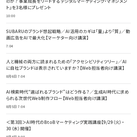
のか？ 事業成長をリードするデジタルマーケティング・マネジメン
ト』を3名様にプレゼント
10:00
SUBARUのブランド想起戦略／AI活用のカギは「量」より「質」／動
画広告をAIで最大化【マーケター向け講演】
7:04
人と機械の両方に読まれるための「アクセシビリティツリー」／AI
に自社ブランドは表示されていますか？【Web担当者向け講演】
8月6日 7:04
AI検索時代“選ばれるブランド”はどう作る？／生成AI時代に求め
られる次世代Web制作フロー【Web担当者向け講演】
8月5日 7:04
＜第3回＞AI時代のBtoBマーケティング実践講座【9/29（火）・
30（水）開催】
8月4日 9:00