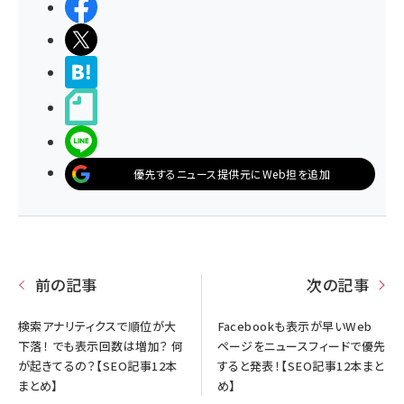
シェアする
ポストする
>ブクマする
noteで書く
LINEで送る
優先するニュース提供元にWeb担を追加
前の記事
次の記事
検索アナリティクスで順位が大
Facebookも表示が早いWeb
下落！ でも表示回数は増加？ 何
ページをニュースフィードで優先
が起きてるの？【SEO記事12本
すると発表！【SEO記事12本まと
まとめ】
め】