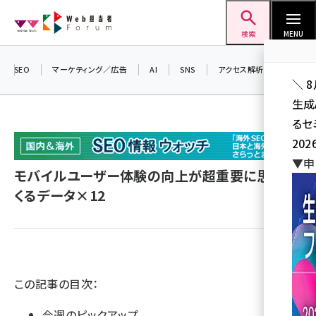
メ
Web担当者Forum
イ
検索
MENU
ン
コ
SEO
マーケティング／広告
AI
SNS
アクセス解析／データ分析
＼ 
ン
生成
テ
るセ
ン
202
ツ
seo (3528)
▼申
に
モバイルユーザー体験の向上が超重要に思えて
ai (2811)
移
くるデータ×12
動
youtube (2439)
note (2315)
セミナー (2308)
この記事の目次：
z世代 (1623)
今週のピックアップ
meo (1277)