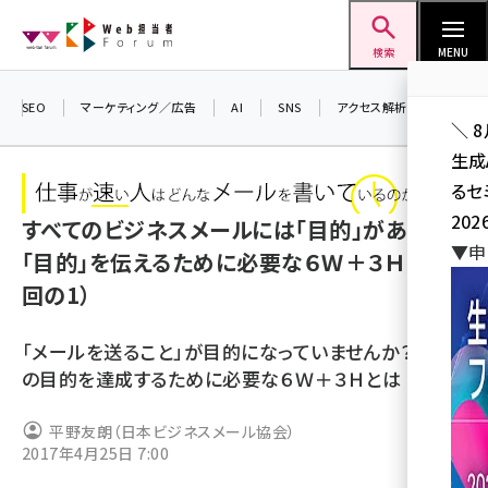
メ
Web担当者Forum
イ
検索
MENU
ン
コ
SEO
マーケティング／広告
AI
SNS
アクセス解析／データ分析
＼ 
ン
生成
テ
るセ
ン
202
すべてのビジネスメールには「目的」がある！
ツ
seo (3526)
▼申
に
「目的」を伝えるために必要な６Ｗ＋３Ｈ（全6
ai (2807)
移
回の1）
動
youtube (2434)
「メールを送ること」が目的になっていませんか？ 本来
note (2312)
の目的を達成するために必要な６Ｗ＋３Ｈとは
セミナー (2307)
平野友朗（日本ビジネスメール協会）
z世代 (1622)
2017年4月25日 7:00
meo (1275)