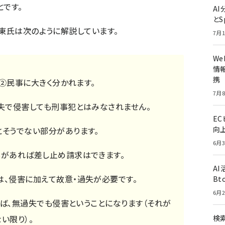
とです。
A
とS
伊東氏は次のように解説しています。
7月1
W
情報
携
②民事に大きく分かれます。
7月8
過失で侵害しても刑事犯とはみなされません。
E
向
とそうでない部分があります。
6月3
実があれば差し止め請求はできます。
A
は、侵害に加えて故意・過失が必要です。
Bt
6月2
ば、無過失でも侵害ということになります（それが
い限り）。
検索