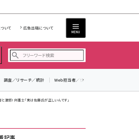
について
広告出稿について
MENU
調査／リサーチ／統計
Web担当者／仕事
法律／標準規格
seo (3516)
ai (2799)
と激怒! 弁護士「実は佐藤氏が正しいんです」
youtube (2420)
note (2308)
セミナー (2296)
着記事