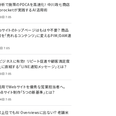
I分析で施策のPDCAを高速化！ 中川政七商店
procketが実践するAI活用術
0日 7:05
ebサイトのトップページはもはや不要？ 商品
を「売れるコンテンツ」に変えるPIM/DAM連
日 7:05
Cビジネスに有効！ リピート促進や顧客満足度
上に直結する「LINE通知メッセージ」とは？
0日 7:05
I活用でWebサイトを優秀な営業担当者へ。
oBサイト制作「5つの新基準」とは？
4日 7:05
上位でもAI Overviewsに出ない!? 老舗米