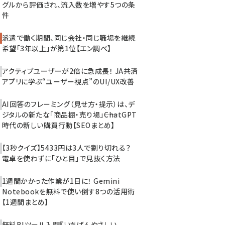
グルから評価され、流入数を増やす5つの条
件
派遣で働く期間、同じ会社・同じ職場を継続
希望「3年以上」が第1位【エン調べ】
アクティブユーザーが2倍に急成長！ JA共済
アプリに学ぶ“ユーザー視点”のUI/UX改善
AI回答のフレーミング（見せ方・提示）は、デ
ジタルの新たな「商品棚・売り場」――ChatGPT
時代の新しい購買行動【SEOまとめ】
【3秒クイズ】5433円は3人で割り切れる？
電卓を使わずに「ひと目」で見抜く方法
1週間かかった作業が1日に！ Gemini
Notebookを無料で使い倒す8つの活用術
【1週間まとめ】
無料BIツール入門『いちばんやさしい