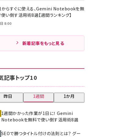
からすぐに使える、Gemini Notebookを無
で使い倒す活用術8選【週間ランキング】
日 8:00
新着記事をもっと見る
気記事トップ10
昨日
1週間
1か月
1週間かかった作業が1日に！ Gemini
Notebookを無料で使い倒す活用術8選
SEOで勝つタイトル付けの法則とは？ グー