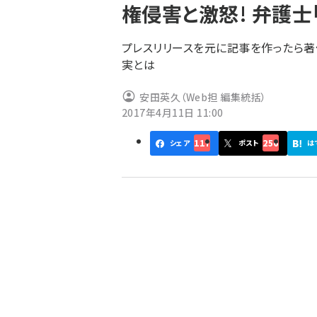
権侵害と激怒! 弁護
ず
プレスリリースを元に記事を作ったら著
実とは
安田英久（Web担 編集統括）
2017年4月11日 11:00
117
256
シェア
ポスト
は