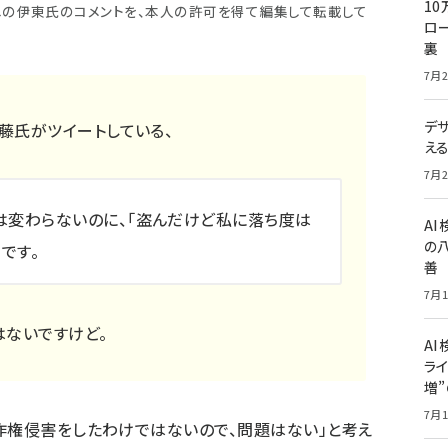
10
稿への伊東氏のコメントを、本人の許可を得て編集して転載して
ロー
裏
7月2
デ
藤氏がツイートしている、
え
7月2
変わらないのに、「盗んだけど私に落ち度は
A
の
です。
善
7月1
はないですけど。
AI
ライ
増
7月1
作権侵害をしたわけではないので、問題はない」と考え