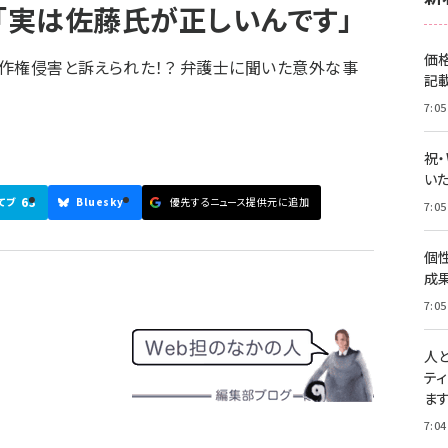
士「実は佐藤氏が正しいんです」
価
作権侵害と訴えられた！？ 弁護士に聞いた意外な事
記
7:05
祝
いた
63
てブ
Bluesky
優先するニュース提供元に追加
7:05
個
成
7:05
人
テ
ま
7:04