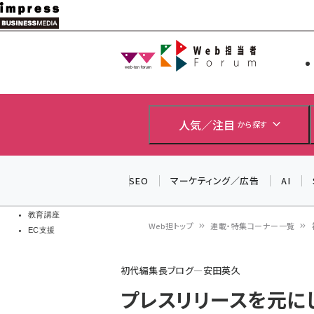
メ
イ
Web担当者
Web担当者
ン
EC担当者
コ
製品導入
ン
企業IT
ソフト開発
テ
人気／注目
から探す
IoT・AI
ン
DCクラウド
研究・調査
ツ
SEO
マーケティング／広告
AI
エネルギー
に
ドローン
移
教育講座
Web担トップ
連載・特集コーナー一覧
EC支援
動
パ
初代編集長ブログ―安田英久
ン
プレスリリースを元に
く