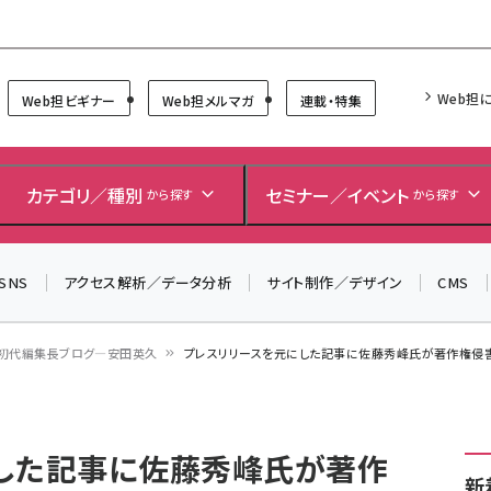
Forum
Web担
Web担ビギナー
Web担メルマガ
連載・特集
＼ 読者アンケートにご協力ください ／
7月24日で創刊20周年。ご回答者には抽選でプレゼントを
カテゴリ／種別
セミナー／イベント
から探す
から探す
差し上げます！
▼アンケートページはこちらから▼
SNS
アクセス解析／データ分析
サイト制作／デザイン
CMS
初代編集長ブログ―安田英久
プレスリリースを元にした記事に佐藤秀峰氏が著作権侵害
した記事に佐藤秀峰氏が著作
新