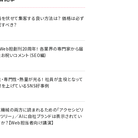
z世代 (1617)
格を伏せて集客する良い方法は？ 価格は必ず
meo (1274)
載すべき？
llmo (1155)
・Web担創刊20周年！ 各業界の専門家から届
お祝いコメント（SEO編）
性・専門性・熱量が光る！ 社員が主役となって
果を上げているSNS好事例
と機械の両方に読まれるための「アクセシビリ
ィツリー」／AIに自社ブランドは表示されてい
すか？【Web担当者向け講演】