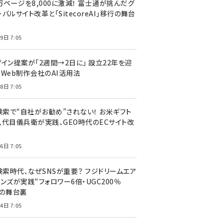
万ページを8,000に激減！ 富士通が挑んだグ
バルサイト改革と「SitecoreAI」移行の舞台
9日 7:05
ザイン提案が「2週間→2日に」 設立22年を迎
るWeb制作会社のAI活用法
8日 7:05
I検索で“自社がお勧め”されない！ お米ギフト
八代目儀兵衛が実践、GEO時代のECサイト改
6日 7:05
検索時代、なぜSNSが重要？ フジドリームエア
ンズが実践“フォロワー6倍・UGC200％
”の舞台裏
4日 7:05