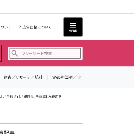
について
広告出稿について
MENU
調査／リサーチ／統計
Web担当者／仕事
法律／標準規格
seo (3528)
ai (2811)
ントは、「手軽さ」と「即時性」を意識した運用を
youtube (2439)
note (2315)
セミナー (2308)
着記事