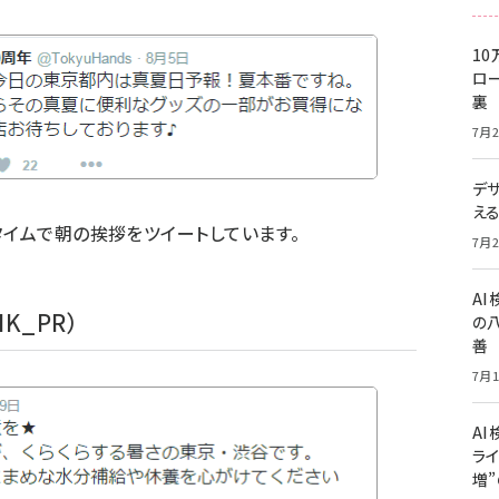
10
ロー
裏
7月2
デ
え
タイムで朝の挨拶をツイートしています。
7月2
A
K_PR
）
の
善
7月1
AI
ライ
増