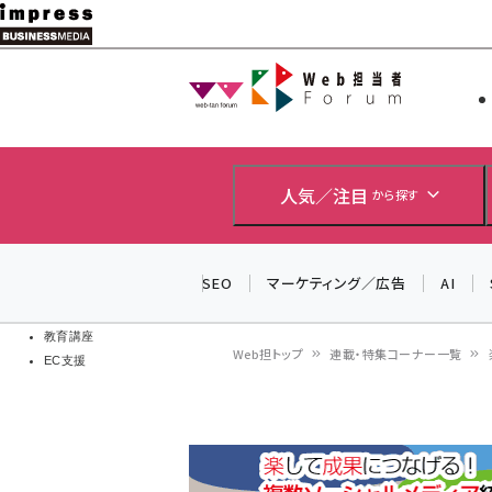
メ
イ
Web担当者
Web担当者
ン
EC担当者
コ
製品導入
ン
企業IT
ソフト開発
テ
人気／注目
から探す
IoT・AI
ン
DCクラウド
研究・調査
ツ
SEO
マーケティング／広告
AI
エネルギー
に
ドローン
移
教育講座
Web担トップ
連載・特集コーナー一覧
EC支援
動
パ
ン
く