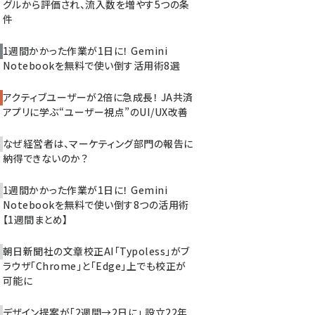
グルから評価され、流入数を増やす5つの条
件
1週間かかった作業が1日に！ Gemini
Notebookを無料で使い倒す活用術8選
アクティブユーザーが2倍に急成長！ JA共済
アプリに学ぶ“ユーザー視点”のUI/UX改善
なぜ経営者は、マーケティング部門の報告に
納得できないのか？
1週間かかった作業が1日に！ Gemini
Notebookを無料で使い倒す8つの活用術
【1週間まとめ】
朝日新聞社の文章校正AI「Typoless」がブ
ラウザ「Chrome」と「Edge」上でも校正が
可能に
デザイン提案が「2週間→2日に」 設立22年