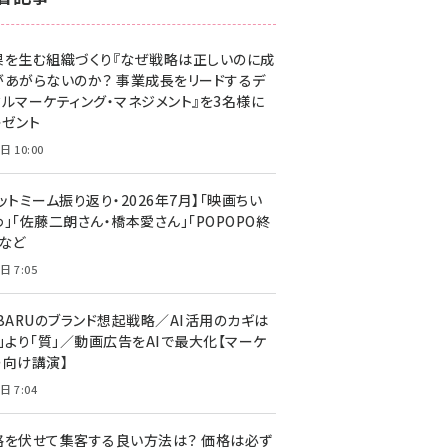
z世代 (1623)
果を生む組織づくり『なぜ戦略は正しいのに成
meo (1277)
があがらないのか？ 事業成長をリードするデ
llmo (1166)
タルマーケティング・マネジメント』を3名様に
レゼント
日 10:00
ットミーム振り返り・2026年7月】「映画ちい
」「佐藤二朗さん・橋本愛さん」「POPOPO終
」など
日 7:05
UBARUのブランド想起戦略／AI活用のカギは
量」より「質」／動画広告をAIで最大化【マーケ
ー向け講演】
日 7:04
格を伏せて集客する良い方法は？ 価格は必ず