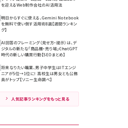
を迎えるWeb制作会社のAI活用法
明日からすぐに使える、Gemini Notebook
を無料で使い倒す活用術8選【週間ランキン
グ】
AI回答のフレーミング（見せ方・提示）は、デ
ジタルの新たな「商品棚・売り場」――ChatGPT
時代の新しい購買行動【SEOまとめ】
将来なりたい職業、男子中学生はITエンジ
ニアが5位→1位に！ 高校生は男女とも公務
員がトップ【ソニー生命調べ】
人気記事ランキングをもっと見る