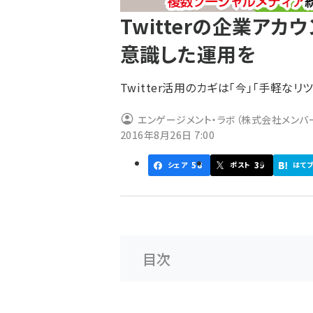
ず
Twitterの企業アカ
意識した運用を
Twitter活用のカギは「今」「手軽な
エンゲージメント・ラボ（株式会社メンバ
2016年8月26日 7:00
58
39
シェア
ポスト
はて
目次