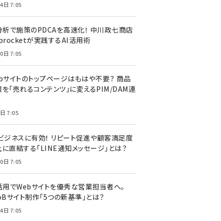
4日 7:05
I分析で施策のPDCAを高速化！ 中川政七商店
procketが実践するAI活用術
0日 7:05
ebサイトのトップページはもはや不要？ 商品
を「売れるコンテンツ」に変えるPIM/DAM連
日 7:05
Cビジネスに有効！ リピート促進や顧客満足度
上に直結する「LINE通知メッセージ」とは？
0日 7:05
I活用でWebサイトを優秀な営業担当者へ。
oBサイト制作「5つの新基準」とは？
4日 7:05