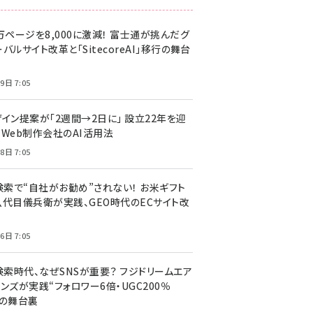
万ページを8,000に激減！ 富士通が挑んだグ
バルサイト改革と「SitecoreAI」移行の舞台
9日 7:05
ザイン提案が「2週間→2日に」 設立22年を迎
るWeb制作会社のAI活用法
8日 7:05
I検索で“自社がお勧め”されない！ お米ギフト
八代目儀兵衛が実践、GEO時代のECサイト改
6日 7:05
検索時代、なぜSNSが重要？ フジドリームエア
ンズが実践“フォロワー6倍・UGC200％
”の舞台裏