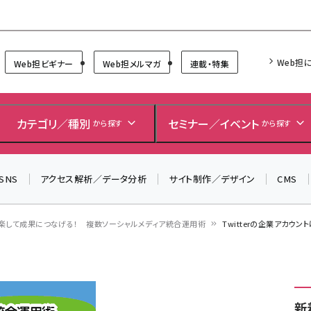
Forum
Web担
Web担ビギナー
Web担メルマガ
連載・特集
カテゴリ／種別
セミナー／イベント
から探す
から探す
SNS
アクセス解析／データ分析
サイト制作／デザイン
CMS
楽して成果につなげる！ 複数ソーシャルメディア統合運用術
Twitterの企業アカウ
新