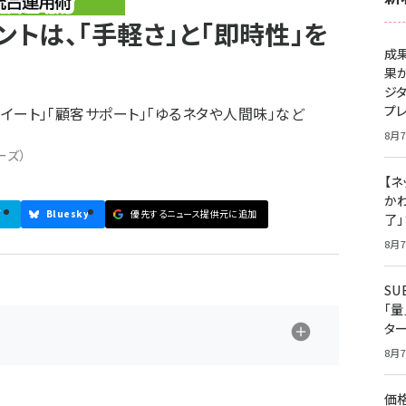
ウントは、「手軽さ」と「即時性」を
成
果
ジ
プ
リツイート」「顧客サポート」「ゆるネタや人間味」など
8月7
ーズ）
【ネ
かわ
ブ
Bluesky
優先するニュース提供元に追加
了
8月7
S
「
タ
8月7
価