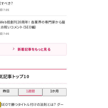
載すべき？
日 7:05
・Web担創刊20周年！ 各業界の専門家から届
お祝いコメント（SEO編）
日 7:05
新着記事をもっと見る
気記事トップ10
昨日
1週間
1か月
SEOで勝つタイトル付けの法則とは？ グー