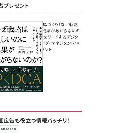
者プレゼント
成果を生む組織づくり『なぜ戦略
は正しいのに成果があがらないの
か？ 事業成長をリードするデジタ
ルマーケティング・マネジメント』を
3名様にプレゼント
8月7日 10:00
画広告も役立つ情報バッチリ！
ponsored