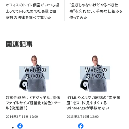
オフィスのトイレ個室がいつも埋
“急ぎじゃないけどやるべき仕
まってて困ったので社員数と個
事”を忘れない、手軽な仕組みを
室数の法律を調べて驚いた
作ってみた
関連記事
超高性能だけどドジっ子な、画像
HTMLやメルマガ原稿の“変更履
ファイルサイズ軽量化（減色）ツー
歴”をスゴく見やすくする
ル【決定版？】
WinMergeが手放せない
2014年3月11日 12:00
2013年2月19日 12:00