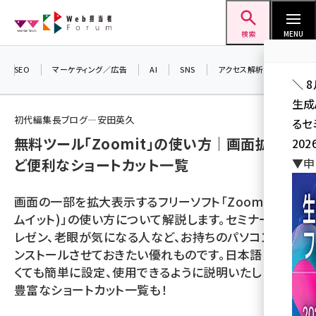
メ
Web担当者Forum
イ
検索
MENU
ン
コ
SEO
マーケティング／広告
AI
SNS
アクセス解析／データ分析
＼ 
ン
生成
テ
初代編集長ブログ―安田英久
るセ
ン
無料ツール「Zoomit」の使い方｜画面拡大な
202
ツ
seo (3538)
ど便利なショートカット一覧
▼申
に
ai (2820)
移
画面の一部を拡大表示するフリーソフト「Zoomit(ズー
動
youtube (2444)
ムイット)」の使い方について解説します。セミナーやプ
レゼン、老眼が気になる人など、お持ちのパソコンにイ
note (2322)
ンストールさせておきたい優れものです。日本語じゃな
セミナー (2315)
くても簡単に設定、使用できるように説明いたします！
豊富なショートカット一覧も！
z世代 (1629)
meo (1281)