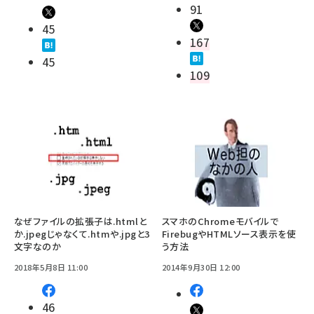
91
45
167
45
109
なぜファイルの拡張子は.htmlと
スマホのChromeモバイルで
か.jpegじゃなくて.htmや.jpgと3
FirebugやHTMLソース表示を使
文字なのか
う方法
2018年5月8日 11:00
2014年9月30日 12:00
46