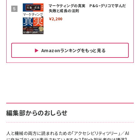
マーケティングの真実 P&G・グリコで学んだ
失敗と成長の法則
￥2,200
Amazonランキングをもっと見る
Amazon ビジネス・経済関連書籍 の売れ筋ランキン
Amazon 家電＆カメラ の売れ筋ランキング
Amazon パソコン・周辺機器 の売れ筋ランキング
グ
更新日時：2026/06/26 19:00
更新日時：2026/06/26 19:00
更新日時：2026/06/26 19:00
anan(アンアン)2026/07/01号 No.2501[魅せる
KIOXIA(キオクシア) 旧東芝メモリ microSD
KIOXIA(キオクシア) 旧東芝メモリ microSD
カラダ2026／宮舘涼太]
128GB UHS-I Class10 (最大読出速度
128GB UHS-I Class10 (最大読出速度
100MB/s) Nintendo Switch動作確認済 国内
100MB/s) Nintendo Switch動作確認済 国内
￥880
サポート正規品 メーカー保証5年 KLMEA128G
サポート正規品 メーカー保証5年 KLMEA128G
￥2,680
￥2,680
編集部からのおしらせ
anan(アンアン)2026/06/24号 No.2500増刊
スペシャルエディション[王道エンタメの矜持／
NIMASO ガラスフィルム iPhone 17 用 保護フィ
Amazon eギフトカード - Amazonロゴ - クラ
BTS]
ルム 強化ガラス 耐衝撃 高透過率 指紋防止 貼りや
シック
すい ガイド枠付き いPhone17 (6.3インチ) 対応
人と機械の両方に読まれるための「アクセシビリティツリー」／AI
￥1,100
￥5,000
2枚セット DSP25F1698
に自社ブランドは表示されていますか？【Web担当者向け講演】