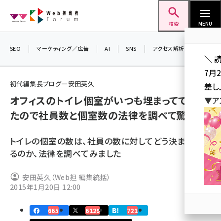
メ
Web担当者Forum
イ
検索
MENU
ン
コ
SEO
マーケティング／広告
AI
SNS
アクセス解析／データ分析
＼ 
ン
7月
テ
初代編集長ブログ―安田英久
差し
ン
オフィスのトイレ個室がいつも埋まってて困っ
▼ア
ツ
seo (3516)
たので社員数と個室数の法律を調べて驚いた
に
ai (2799)
移
トイレの個室の数は、社員の数に対してどう決まってい
動
youtube (2420)
るのか、法律を調べてみました
note (2308)
安田英久（Web担 編集統括）
セミナー (2296)
2015年1月20日 12:00
z世代 (1617)
665
6129
721
meo (1274)