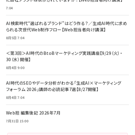
￥1,599
7:04
anan(アンアン)2026/07/08号 No.2502[2026
Anker PowerLine III Flow USB-C & USB-C
年後半、あなたの恋と運命／山田涼介]
【New】Amazon Fire TV Stick HD | 手軽にスト
ケーブル Anker絡まないケーブル 240W 結束バン
リーミングをはじめよう | ストリーミングメディアプ
ド付き USB PD対応 シリコン素材採用 iPhone
￥880
AI検索時代“選ばれるブランド”はどう作る？／生成AI時代に求め
レイヤー
17 / 16 / 15 / Galaxy iPad Pro MacBook
￥1,890
Pro/Air 各種対応 (1.8m ミッドナイトブラック)
られる次世代Web制作フロー【Web担当者向け講演】
￥6,980
ママ投資家が育休中に１億貯めた株式投資
8月5日 7:04
アサヒ飲料 モンスター エナジー 355ml×24本
￥1,870
Anker Soundcore P31i (Bluetooth 6.1) 【完
￥4,192
全ワイヤレスイヤホン/アクティブノイズキャンセリ
＜第3回＞AI時代のBtoBマーケティング実践講座【9/29（火）・
ング/マルチポイント接続 / 最大50時間再生 / PSE
30（水）開催】
組織の成果を最大化する ルールのデザイン
技術基準適合】ブラック
￥5,990
サッポロ 生ビール 黒ラベル 350ml 缶 24本 ビー
8月4日 9:00
￥1,980
ル ケース買い【6/30応募〆切! 黒ラベルビヤセラー
キャンペーン】
Anker PowerLine III Flow USB-C & USB-C
ケーブル Anker絡まないケーブル 240W 結束バン
￥4,857
AI時代のSEOやデータ分析がわかる「生成AI×マーケティング
ド付き USB PD対応 シリコン素材採用 iPhone
フォーラム 2026」講師の必読記事7選【8/27開催】
Amazonランキングをもっと見る
17 / 16 / 15 / Galaxy iPad Pro MacBook
￥1,890
Pro/Air 各種対応 (1.8m ミッドナイトブラック)
8月4日 7:04
Amazonランキングをもっと見る
Web担 編集後記 2026年7月
Amazonランキングをもっと見る
7月31日 15:00