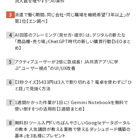
流入数を増やす5つの条件
派遣で働く期間、同じ会社・同じ職場を継続希望「3年以上」が
第1位【エン調べ】
AI回答のフレーミング（見せ方・提示）は、デジタルの新たな
「商品棚・売り場」――ChatGPT時代の新しい購買行動【SEOまと
め】
アクティブユーザーが2倍に急成長！ JA共済アプリに学
ぶ“ユーザー視点”のUI/UX改善
【3秒クイズ】5433円は3人で割り切れる？ 電卓を使わずに「ひ
と目」で見抜く方法
1週間かかった作業が1日に！ Gemini Notebookを無料で
使い倒す8つの活用術【1週間まとめ】
無料BIツール入門『いちばんやさしいGoogleデータポータル
の教本 人気講師が教える業務で使えるダッシュボード構築の
基本』を3名様にプレゼント