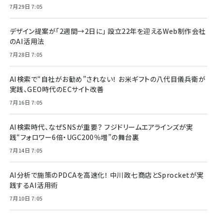
7月29日 7:05
デザイン提案が「2週間→2日に」 設立22年を迎えるWeb制作会社
のAI活用法
7月28日 7:05
AI検索で“自社がお勧め”されない！ お米ギフトの八代目儀兵衛が
実践、GEO時代のECサイト改善
7月16日 7:05
AI検索時代、なぜSNSが重要？ フジドリームエアラインズが実
践“フォロワー6倍・UGC200％増”の舞台裏
7月14日 7:05
AI分析で施策のPDCAを高速化！ 中川政七商店とSprocketが実
践するAI活用術
7月10日 7:05