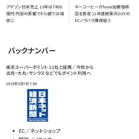
アマゾン日本売上 13年は7400
キーコーヒーがhonu加藤珈琲
億円 円安の影響でドル建ては減
店を買収 11年連続楽天SOYの
収に
ECノウハウ獲得狙う
バックナンバー
楽天スーパーポイント 11社と提携／今秋から
出光・大丸・サンクスなどでもポイント利用へ
2014年5月7日 7:00
EC／ネットショップ