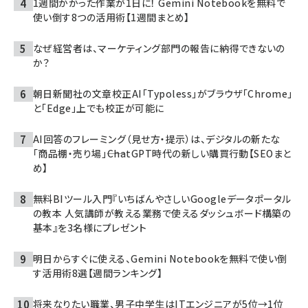
1週間かかった作業が1日に！ Gemini Notebookを無料で
使い倒す8つの活用術【1週間まとめ】
なぜ経営者は、マーケティング部門の報告に納得できないの
か？
朝日新聞社の文章校正AI「Typoless」がブラウザ「Chrome」
と「Edge」上でも校正が可能に
AI回答のフレーミング（見せ方・提示）は、デジタルの新たな
「商品棚・売り場」――ChatGPT時代の新しい購買行動【SEOまと
め】
無料BIツール入門『いちばんやさしいGoogleデータポータル
の教本 人気講師が教える業務で使えるダッシュボード構築の
基本』を3名様にプレゼント
明日からすぐに使える、Gemini Notebookを無料で使い倒
す活用術8選【週間ランキング】
将来なりたい職業、男子中学生はITエンジニアが5位→1位