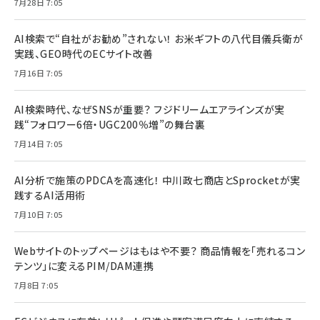
7月28日 7:05
AI検索で“自社がお勧め”されない！ お米ギフトの八代目儀兵衛が
実践、GEO時代のECサイト改善
7月16日 7:05
AI検索時代、なぜSNSが重要？ フジドリームエアラインズが実
践“フォロワー6倍・UGC200％増”の舞台裏
7月14日 7:05
AI分析で施策のPDCAを高速化！ 中川政七商店とSprocketが実
践するAI活用術
7月10日 7:05
Webサイトのトップページはもはや不要？ 商品情報を「売れるコン
テンツ」に変えるPIM/DAM連携
7月8日 7:05