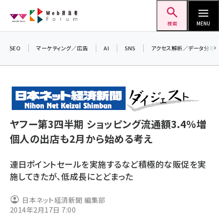
メ
Web担当者Forum
イ
検索
MENU
ン
コ
SEO
マーケティング／広告
AI
SNS
アクセス解析／データ分析
＼ 
ン
生成
テ
るセ
ン
202
ツ
seo (3524)
▼申
に
ヤフー第3四半期 ショッピング流通額3.4％増
ai (2804)
移
個人の出店も2月から始める考え
動
youtube (2431)
連日ポイントセールを実施するなど積極的な販促を実
note (2312)
施してきたが、低成長にとどまった
セミナー (2306)
日本ネット経済新聞 編集部
z世代 (1622)
2014年2月17日 7:00
meo (1275)