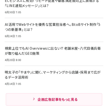
ECビジネスに有効！ リピート促進や顧客満足度向上に直結する
「LINE通知メッセージ」とは？
6月30日 7:05
AI活用でWebサイトを優秀な営業担当者へ。BtoBサイト制作「5
つの新基準」とは？
6月24日 7:05
検索上位でもAI Overviewsに出ない!? 老舗米屋・八代目儀兵衛
が取り組んだGEO施策
4月20日 8:00
明太子の「やまや」に聞く、マーケティングから店舗・採用まで広が
るデータ活用術
4月14日 7:05
企画広告記事をもっと見る