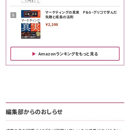
マーケティングの真実 P&G・グリコで学んだ
失敗と成長の法則
￥2,200
Amazonランキングをもっと見る
Amazon ビジネス・経済関連書籍 の売れ筋ランキン
Amazon 家電＆カメラ の売れ筋ランキング
Amazon パソコン・周辺機器 の売れ筋ランキング
グ
更新日時：2026/06/26 19:00
更新日時：2026/06/26 19:00
更新日時：2026/06/26 19:00
anan(アンアン)2026/07/01号 No.2501[魅せる
KIOXIA(キオクシア) 旧東芝メモリ microSD
KIOXIA(キオクシア) 旧東芝メモリ microSD
カラダ2026／宮舘涼太]
128GB UHS-I Class10 (最大読出速度
128GB UHS-I Class10 (最大読出速度
100MB/s) Nintendo Switch動作確認済 国内
100MB/s) Nintendo Switch動作確認済 国内
￥880
サポート正規品 メーカー保証5年 KLMEA128G
サポート正規品 メーカー保証5年 KLMEA128G
￥2,680
￥2,680
編集部からのおしらせ
anan(アンアン)2026/06/24号 No.2500増刊
スペシャルエディション[王道エンタメの矜持／
NIMASO ガラスフィルム iPhone 17 用 保護フィ
Amazon eギフトカード - Amazonロゴ - クラ
BTS]
ルム 強化ガラス 耐衝撃 高透過率 指紋防止 貼りや
シック
すい ガイド枠付き いPhone17 (6.3インチ) 対応