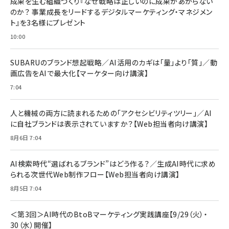
成果を生む組織づくり『なぜ戦略は正しいのに成果があがらない
￥1,100
￥5,000
2枚セット DSP25F1698
のか？ 事業成長をリードするデジタルマーケティング・マネジメン
￥1,599
ト』を3名様にプレゼント
anan(アンアン)2026/07/08号 No.2502[2026
Anker PowerLine III Flow USB-C & USB-C
年後半、あなたの恋と運命／山田涼介]
【New】Amazon Fire TV Stick HD | 手軽にスト
ケーブル Anker絡まないケーブル 240W 結束バン
10:00
リーミングをはじめよう | ストリーミングメディアプ
ド付き USB PD対応 シリコン素材採用 iPhone
￥880
レイヤー
17 / 16 / 15 / Galaxy iPad Pro MacBook
￥1,890
Pro/Air 各種対応 (1.8m ミッドナイトブラック)
SUBARUのブランド想起戦略／AI活用のカギは「量」より「質」／動
￥6,980
画広告をAIで最大化【マーケター向け講演】
ママ投資家が育休中に１億貯めた株式投資
アサヒ飲料 モンスター エナジー 355ml×24本
￥1,870
7:04
Anker Soundcore P31i (Bluetooth 6.1) 【完
￥4,192
全ワイヤレスイヤホン/アクティブノイズキャンセリ
ング/マルチポイント接続 / 最大50時間再生 / PSE
人と機械の両方に読まれるための「アクセシビリティツリー」／AI
組織の成果を最大化する ルールのデザイン
技術基準適合】ブラック
￥5,990
サッポロ 生ビール 黒ラベル 350ml 缶 24本 ビー
に自社ブランドは表示されていますか？【Web担当者向け講演】
￥1,980
ル ケース買い【6/30応募〆切! 黒ラベルビヤセラー
8月6日 7:04
キャンペーン】
Anker PowerLine III Flow USB-C & USB-C
ケーブル Anker絡まないケーブル 240W 結束バン
￥4,857
ド付き USB PD対応 シリコン素材採用 iPhone
AI検索時代“選ばれるブランド”はどう作る？／生成AI時代に求め
Amazonランキングをもっと見る
17 / 16 / 15 / Galaxy iPad Pro MacBook
￥1,890
られる次世代Web制作フロー【Web担当者向け講演】
Pro/Air 各種対応 (1.8m ミッドナイトブラック)
Amazonランキングをもっと見る
8月5日 7:04
Amazonランキングをもっと見る
＜第3回＞AI時代のBtoBマーケティング実践講座【9/29（火）・
30（水）開催】