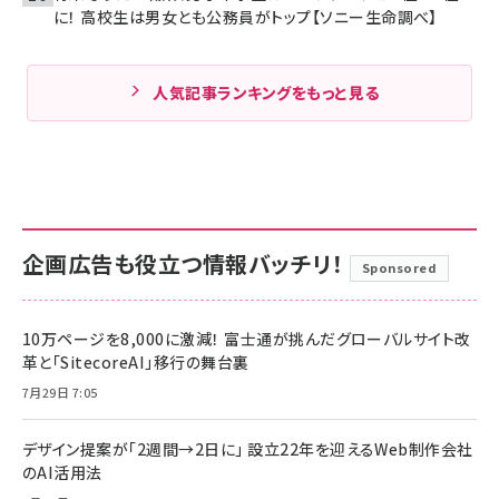
に！ 高校生は男女とも公務員がトップ【ソニー生命調べ】
人気記事ランキングをもっと見る
企画広告も役立つ情報バッチリ！
Sponsored
10万ページを8,000に激減！ 富士通が挑んだグローバルサイト改
革と「SitecoreAI」移行の舞台裏
7月29日 7:05
デザイン提案が「2週間→2日に」 設立22年を迎えるWeb制作会社
のAI活用法