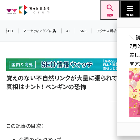
メ
Web担当者Forum
イ
検索
MENU
ン
コ
SEO
マーケティング／広告
AI
SNS
アクセス解析／データ分析
＼ 
ン
7月
テ
差し
ン
▼ア
ツ
seo (3519)
に
覚えのない不自然リンクが大量に張られていた
ai (2801)
移
真相はナント！ ペンギンの恐怖
動
youtube (2425)
note (2310)
セミナー (2301)
この記事の目次：
z世代 (1620)
今週のピックアップ
meo (1274)